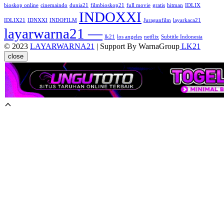
bioskop online
cinemaindo
dunia21
filmbioskop21
full movie
gratis
hitman
IDLIX
INDOXXI
IDLIX21
IDNXXI
INDOFILM
Juraganfilm
layarkaca21
layarwarna21 —
lk21
los angeles
netflix
Subtitle Indonesia
© 2023
LAYARWARNA21
| Support By WarnaGroup
LK21
close