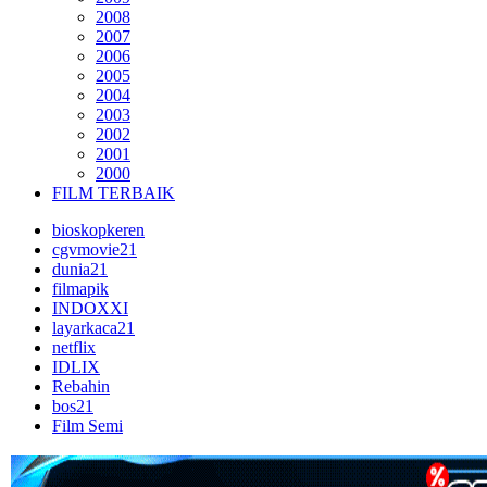
2008
2007
2006
2005
2004
2003
2002
2001
2000
FILM TERBAIK
bioskopkeren
cgvmovie21
dunia21
filmapik
INDOXXI
layarkaca21
netflix
IDLIX
Rebahin
bos21
Film Semi