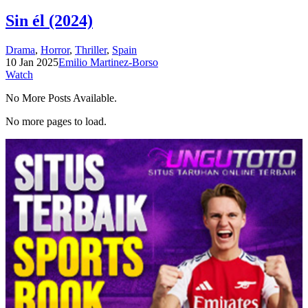
Sin él (2024)
Drama
,
Horror
,
Thriller
,
Spain
10 Jan 2025
Emilio Martinez-Borso
Watch
No More Posts Available.
No more pages to load.