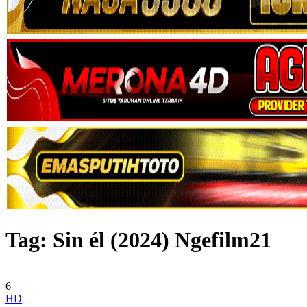
Tag:
Sin él (2024) Ngefilm21
6
HD