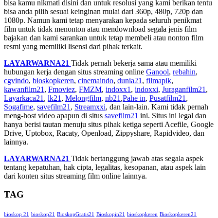
bisa kamu nikmati disini dan untuk resolusi yang kami berikan tentu
bisa anda pilih sesuai keinginan mulai dari 360p, 480p, 720p dan
1080p. Namun kami tetap menyarakan kepada seluruh penikmat
film untuk tidak menonton atau mendownload segala jenis film
bajakan dan kami sarankan untuk tetap membeli atau nonton film
resmi yang memiliki lisensi dari pihak terkait.
LAYARWARNA21
Tidak pernah bekerja sama atau memiliki
hubungan kerja dengan situs streaming online
Ganool
,
rebahin
,
cgvindo
,
bioskopkeren
,
cinemaindo
,
dunia21
,
filmapik
,
kawanfilm21
,
Fmoviez
,
FMZM
,
indoxx1
,
indoxxi
,
Juraganfilm21
,
Layarkaca21
,
lk21
,
Melongfilm
,
nb21
,
Pahe in
,
Pusatfilm21
,
Sogafime
,
savefilm21
,
Streamxxi
, dan lain-lain. Kami tidak pernah
meng-host video apapun di situs
savefilm21
ini. Situs ini legal dan
hanya berisi tautan menuju situs pihak ketiga seperti Acefile, Google
Drive, Uptobox, Racaty, Openload, Zippyshare, Rapidvideo, dan
lainnya.
LAYARWARNA21
Tidak bertanggung jawab atas segala aspek
tentang kepatuhan, hak cipta, legalitas, kesopanan, atau aspek lain
dari konten situs streaming film online lainnya.
TAG
bioskop 21
bioskop21
BioskopGratis21
Bioskopin21
bioskopkeren
Bioskopkeren21