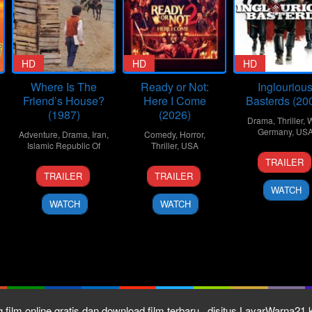
HD
HD
HD
Where Is The
Ready or Not:
Inglouriou
Friend’s House?
Here I Come
Basterds (20
(1987)
(2026)
Drama
,
Thriller
,
W
Germany
,
US
Adventure
,
Drama
,
Iran
,
Comedy
,
Horror
,
Islamic Republic Of
Thriller
,
USA
2
Carlo
TRAILER
1
Abbas
19
Matt
Aug
Fidel
TRAILER
TRAILER
Jul
Kiarostami
Mar
Bettinelli-
2009
WATCH
1987
2026
Olpin
WATCH
WATCH
 film online gratis dan download film terbaru , disitus LayarWarna2