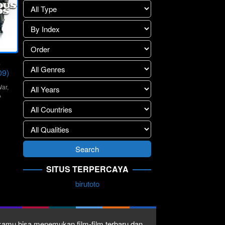
s
09)
ar
,
A
s
SITUS TERPERCAYA
birutoto
1 kamu bisa menemukan film-film terbaru dan