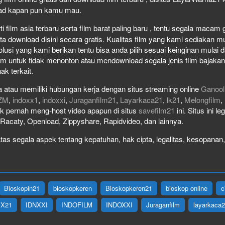
load kapan pun kamu mau.
film asia terbaru serta film barat paling baru , tentu segala macam gen
download disini secara gratis. Kualitas film yang kami sediakan mulai
olusi yang kami berikan tentu bisa anda pilih sesuai keinginan mula
lm untuk tidak menonton atau mendownload segala jenis film bajaka
ak terkait.
 atau memiliki hubungan kerja dengan situs streaming online
Ganool
ZM
,
indoxx1
,
indoxxi
,
Juraganfilm21
,
Layarkaca21
,
lk21
,
Melongfilm
,
idak pernah meng-host video apapun di situs
savefilm21
ini. Situs ini l
, Racaty, Openload, Zippyshare, Rapidvideo, dan lainnya.
as segala aspek tentang kepatuhan, hak cipta, legalitas, kesopanan, 
Bioskopin21
bioskopkeren
Bioskopkeren21
bioskop online
c
IX21
IDNXXI
INDOFILM
INDOXXI
Juraganfilm
layarkaca