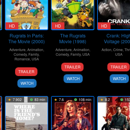
HD
HD
HD
Rugrats in Paris:
The Rugrats
Crank: Hig
The Movie (2000)
Movie (1998)
Voltage (200
Adventure
,
Animation
,
Adventure
,
Animation
,
Action
,
Crime
,
Thri
Comedy
,
Family
,
Comedy
,
Family
,
USA
USA
Romance
,
USA
20
Norton
16
Mark
TRAILER
TRAILER
17
Stig
Nov
Virgien
Apr
Nevel
TRAILER
Nov
Bergqvist
1998
2009
WATCH
WATCH
2000
WATCH
7.902
83 min
7.6
108 min
8.2
153