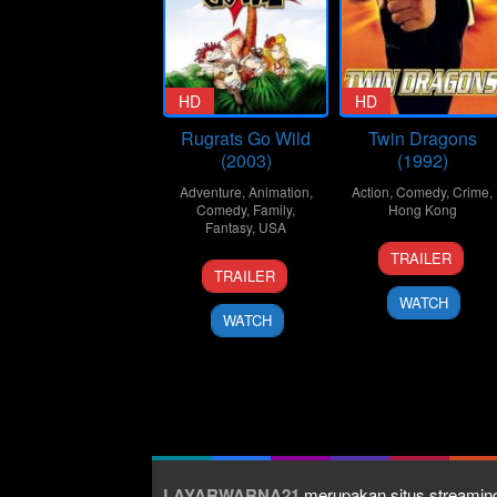
HD
HD
Rugrats Go Wild
Twin Dragons
(2003)
(1992)
Adventure
,
Animation
,
Action
,
Comedy
,
Crime
,
Comedy
,
Family
,
Hong Kong
Fantasy
,
USA
15
Ringo
TRAILER
13
John
Jan
Lam
TRAILER
Jun
Eng
1992
Ling-
WATCH
2003
Tung
WATCH
LAYARWARNA21
merupakan situs streaming