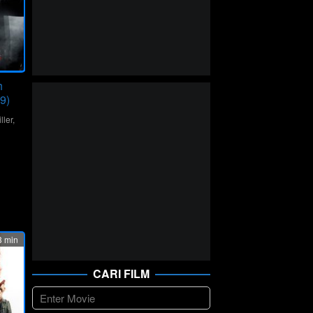
h
9)
ller
,
dine
 min
CARI FILM