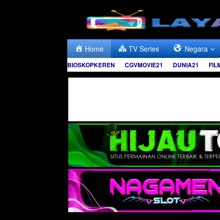
Skip
to
content
Home
TV Series
Negara
BIOSKOPKEREN
CGVMOVIE21
DUNIA21
FIL