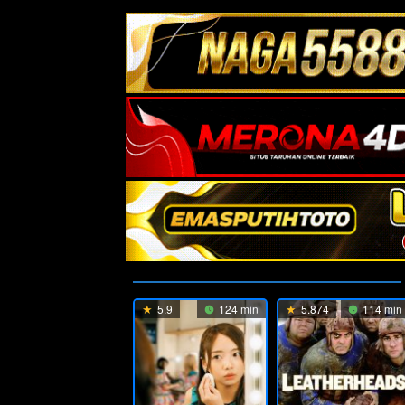
5.9
124 min
5.874
114 min