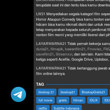
terupdate saat ini dan tentu bisa kamu down
LW21
Menyediakan segala kategori film seperti 
Horror Ataupun Comedy bisa kamu tonton serta 
hdcam bisa kamu nikmati disini dan untuk res
tetap menyarakan kepada seluruh penikmat fi
nonton film resmi yang memiliki lisensi dari pih
LAYARWARNA21
Tidak pernah bekerja sama
dunia21
,
filmapik
,
kawanfilm21
,
Fmoviez
,
FM
savefilm21
,
Streamxxi
, dan lain-lain. Kami t
ketiga seperti Acefile, Google Drive, Uptobox
LAYARWARNA21
Tidak bertanggung jawab at
film online lainnya.
TAG
bioskop 21
bioskop21
BioskopGratis21
full movie
gratis
hitman
IDLIX
IDL
netflix
Subtitle Indonesia