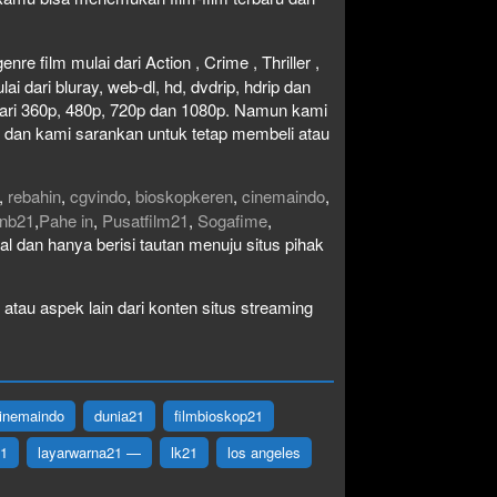
re film mulai dari Action , Crime , Thriller ,
 dari bluray, web-dl, hd, dvdrip, hdrip dan
i dari 360p, 480p, 720p dan 1080p. Namun kami
n dan kami sarankan untuk tetap membeli atau
,
rebahin
,
cgvindo
,
bioskopkeren
,
cinemaindo
,
nb21
,
Pahe in
,
Pusatfilm21
,
Sogafime
,
egal dan hanya berisi tautan menuju situs pihak
atau aspek lain dari konten situs streaming
inemaindo
dunia21
filmbioskop21
21
layarwarna21 —
lk21
los angeles