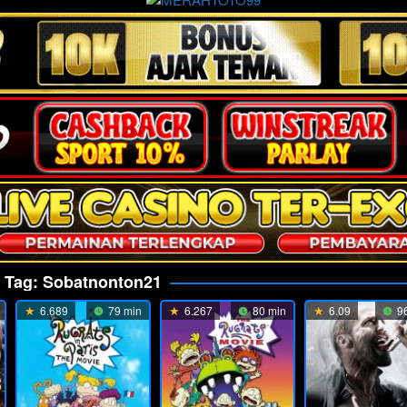
Tag:
Sobatnonton21
6.689
79 min
6.267
80 min
6.09
96