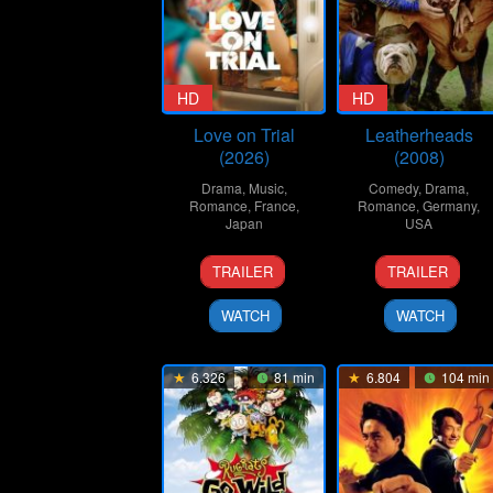
HD
HD
Love on Trial
Leatherheads
(2026)
(2008)
Drama
,
Music
,
Comedy
,
Drama
,
Romance
,
France
,
Romance
,
Germany
,
Japan
USA
23
Koji
24
George
TRAILER
TRAILER
Jan
Fukada
Mar
Clooney
2026
2008
WATCH
WATCH
6.326
81 min
6.804
104 min