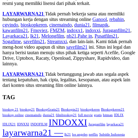
resmi yang memiliki lisensi dari pihak terkait.
LAYARWARNA21
Tidak pernah bekerja sama atau memiliki
hubungan kerja dengan situs streaming online
Ganool
,
rebahin
,
cgvindo
,
bioskopkeren
,
cinemaindo
,
dunia21
,
filmapik
,
kawanfilm21
,
Fmoviez
,
FMZM
,
indoxx1
,
indoxxi
,
Juraganfilm21
,
Layarkaca21
,
lk21
,
Melongfilm
,
nb21
,
Pahe in
,
Pusatfilm21
,
Sogafime
,
savefilm21
,
Streamxxi
, dan lain-lain. Kami tidak pernah
meng-host video apapun di situs
savefilm21
ini. Situs ini legal dan
hanya berisi tautan menuju situs pihak ketiga seperti Acefile, Google
Drive, Uptobox, Racaty, Openload, Zippyshare, Rapidvideo, dan
lainnya.
LAYARWARNA21
Tidak bertanggung jawab atas segala aspek
tentang kepatuhan, hak cipta, legalitas, kesopanan, atau aspek lain
dari konten situs streaming film online lainnya.
TAG
bioskop 21
bioskop21
BioskopGratis21
Bioskopin21
bioskopkeren
Bioskopkeren21
bioskop online
cinemaindo
dunia21
filmbioskop21
full movie
gratis
hitman
IDLIX
INDOXXI
IDLIX21
IDNXXI
INDOFILM
Juraganfilm
layarkaca21
layarwarna21 —
lk21
los angeles
netflix
Subtitle Indonesia