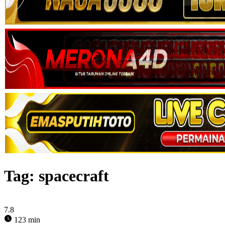
Tag:
spacecraft
7.8
123 min