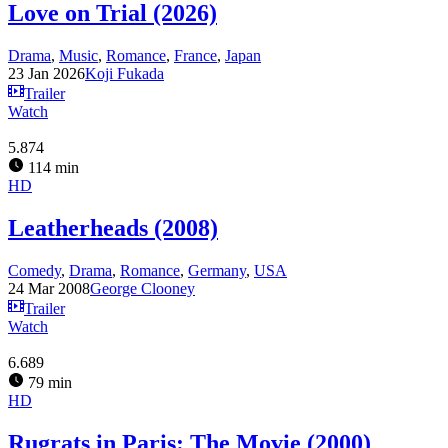
Love on Trial (2026)
Drama
,
Music
,
Romance
,
France
,
Japan
23 Jan 2026
Koji Fukada
Trailer
Watch
5.874
114 min
HD
Leatherheads (2008)
Comedy
,
Drama
,
Romance
,
Germany
,
USA
24 Mar 2008
George Clooney
Trailer
Watch
6.689
79 min
HD
Rugrats in Paris: The Movie (2000)