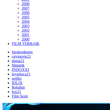
2008
2007
2006
2005
2004
2003
2002
2001
2000
FILM TERBAIK
bioskopkeren
cgvmovie21
dunia21
filmapik
INDOXXI
layarkaca21
netflix
IDLIX
Rebahin
bos21
Film Semi