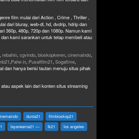
re film mulai dari Action , Crime , Thriller ,
 dari bluray, web-dl, hd, dvdrip, hdrip dan
i dari 360p, 480p, 720p dan 1080p. Namun kami
n dan kami sarankan untuk tetap membeli atau
,
rebahin
,
cgvindo
,
bioskopkeren
,
cinemaindo
,
nb21
,
Pahe in
,
Pusatfilm21
,
Sogafime
,
egal dan hanya berisi tautan menuju situs pihak
atau aspek lain dari konten situs streaming
inemaindo
dunia21
filmbioskop21
21
layarwarna21 —
lk21
los angeles