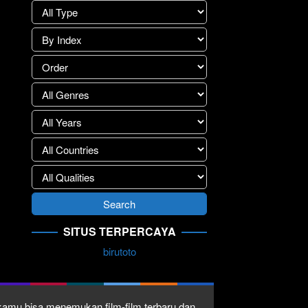
SITUS TERPERCAYA
birutoto
1 kamu bisa menemukan film-film terbaru dan