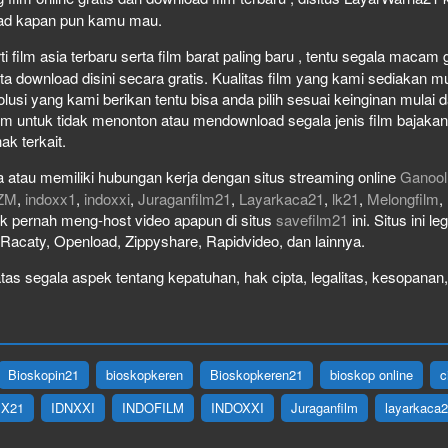
load kapan pun kamu mau.
film asia terbaru serta film barat paling baru , tentu segala macam gen
download disini secara gratis. Kualitas film yang kami sediakan mulai
olusi yang kami berikan tentu bisa anda pilih sesuai keinginan mula
lm untuk tidak menonton atau mendownload segala jenis film bajaka
ak terkait.
 atau memiliki hubungan kerja dengan situs streaming online
Ganool
ZM
,
indoxx1
,
indoxxi
,
Juraganfilm21
,
Layarkaca21
,
lk21
,
Melongfilm
,
idak pernah meng-host video apapun di situs
savefilm21
ini. Situs ini l
, Racaty, Openload, Zippyshare, Rapidvideo, dan lainnya.
as segala aspek tentang kepatuhan, hak cipta, legalitas, kesopanan, 
Bioskopin21
bioskopkeren
Bioskopkeren21
bioskop online
c
IX21
IDNXXI
INDOFILM
INDOXXI
Juraganfilm
layarkaca