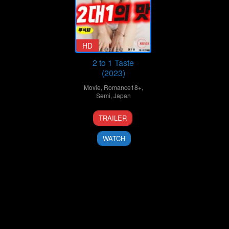
HD
2 to 1 Taste
(2023)
Movie
,
Romance18+
,
Semi
,
Japan
TRAILER
WATCH