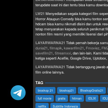
terupdate saat ini dan tentu bisa kamu down
LW21
Menyediakan segala kategori film seperti 
Horror Ataupun Comedy bisa kamu tonton serta 
hdcam bisa kamu nikmati disini dan untuk res
tetap menyarakan kepada seluruh penikmat fi
nonton film resmi yang memiliki lisensi dari pih
LAYARWARNA21
Tidak pernah bekerja sama
dunia21
,
filmapik
,
kawanfilm21
,
Fmoviez
,
FM
savefilm21
,
Streamxxi
, dan lain-lain. Kami t
ketiga seperti Acefile, Google Drive, Uptobox
LAYARWARNA21
Tidak bertanggung jawab at
film online lainnya.
TAG
bioskop 21
bioskop21
BioskopGratis21
full movie
gratis
hitman
IDLIX
IDL
netflix
Subtitle Indonesia