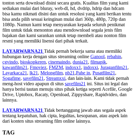
tonton serta download disini secara gratis. Kualitas film yang kami
sediakan mulai dari bluray, web-dl, hd, dvdrip, hdrip dan hdcam
bisa kamu nikmati disini dan untuk resolusi yang kami berikan tentu
bisa anda pilih sesuai keinginan mulai dari 360p, 480p, 720p dan
1080p. Namun kami tetap menyarakan kepada seluruh penikmat
film untuk tidak menonton atau mendownload segala jenis film
bajakan dan kami sarankan untuk tetap membeli atau nonton film
resmi yang memiliki lisensi dari pihak terkait.
LAYARWARNA21
Tidak pernah bekerja sama atau memiliki
hubungan kerja dengan situs streaming online
Ganool
,
rebahin
,
cgvindo
,
bioskopkeren
,
cinemaindo
,
dunia21
,
filmapik
,
kawanfilm21
,
Fmoviez
,
FMZM
,
indoxx1
,
indoxxi
,
Juraganfilm21
,
Layarkaca21
,
lk21
,
Melongfilm
,
nb21
,
Pahe in
,
Pusatfilm21
,
Sogafime
,
savefilm21
,
Streamxxi
, dan lain-lain. Kami tidak pernah
meng-host video apapun di situs
savefilm21
ini. Situs ini legal dan
hanya berisi tautan menuju situs pihak ketiga seperti Acefile, Google
Drive, Uptobox, Racaty, Openload, Zippyshare, Rapidvideo, dan
lainnya.
LAYARWARNA21
Tidak bertanggung jawab atas segala aspek
tentang kepatuhan, hak cipta, legalitas, kesopanan, atau aspek lain
dari konten situs streaming film online lainnya.
TAG