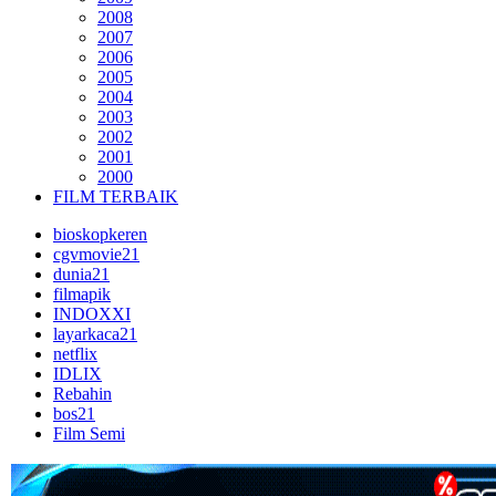
2008
2007
2006
2005
2004
2003
2002
2001
2000
FILM TERBAIK
bioskopkeren
cgvmovie21
dunia21
filmapik
INDOXXI
layarkaca21
netflix
IDLIX
Rebahin
bos21
Film Semi