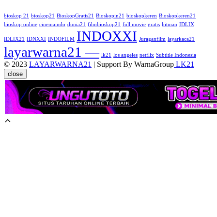
bioskop 21
bioskop21
BioskopGratis21
Bioskopin21
bioskopkeren
Bioskopkeren21
bioskop online
cinemaindo
dunia21
filmbioskop21
full movie
gratis
hitman
IDLIX
INDOXXI
IDLIX21
IDNXXI
INDOFILM
Juraganfilm
layarkaca21
layarwarna21 —
lk21
los angeles
netflix
Subtitle Indonesia
© 2023
LAYARWARNA21
| Support By WarnaGroup
LK21
close