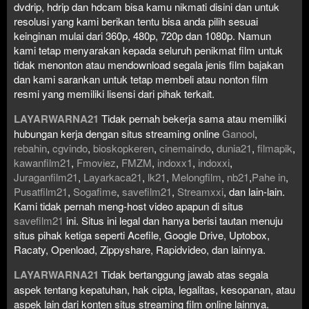
dvdrip, hdrip dan hdcam bisa kamu nikmati disini dan untuk
resolusi yang kami berikan tentu bisa anda pilih sesuai
keinginan mulai dari 360p, 480p, 720p dan 1080p. Namun
kami tetap menyarakan kepada seluruh penikmat film untuk
tidak menonton atau mendownload segala jenis film bajakan
dan kami sarankan untuk tetap membeli atau nonton film
resmi yang memiliki lisensi dari pihak terkait.
LAYARWARNA21
Tidak pernah bekerja sama atau memiliki
hubungan kerja dengan situs streaming online
Ganool
,
rebahin
,
cgvindo
,
bioskopkeren
,
cinemaindo
,
dunia21
,
filmapik
,
kawanfilm21
,
Fmoviez
,
FMZM
,
indoxx1
,
indoxxi
,
Juraganfilm21
,
Layarkaca21
,
lk21
,
Melongfilm
,
nb21
,
Pahe in
,
Pusatfilm21
,
Sogafime
,
savefilm21
,
Streamxxi
, dan lain-lain.
Kami tidak pernah meng-host video apapun di situs
savefilm21
ini. Situs ini legal dan hanya berisi tautan menuju
situs pihak ketiga seperti Acefile, Google Drive, Uptobox,
Racaty, Openload, Zippyshare, Rapidvideo, dan lainnya.
LAYARWARNA21
Tidak bertanggung jawab atas segala
aspek tentang kepatuhan, hak cipta, legalitas, kesopanan, atau
aspek lain dari konten situs streaming film online lainnya.