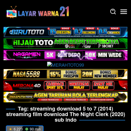
Skip
to
content
Tag:
streaming download 5 to 7 (2014)
streaming film download The Night Clerk (2020)
sub indo
6.223
90 min