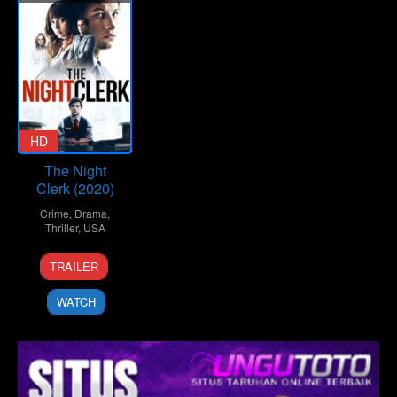
HD
The Night
Clerk (2020)
Crime
,
Drama
,
Thriller
,
USA
19
Briana
TRAILER
Feb
Wall
2020
WATCH