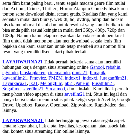
serta film barat paling baru , tentu segala macam genre film mulai
dari Action , Crime , Thriller , Horror Ataupun Comedy bisa kamu
tonton serta download disini secara gratis. Kualitas film yang kami
sediakan mulai dari bluray, web-dl, hd, dvdrip, hdrip dan hdcam
bisa kamu nikmati disini dan untuk resolusi yang kami berikan tentu
bisa anda pilih sesuai keinginan mulai dari 360p, 480p, 720p dan
1080p. Namun kami tetap menyarakan kepada seluruh penikmat
film untuk tidak menonton atau mendownload segala jenis film
bajakan dan kami sarankan untuk tetap membeli atau nonton film
resmi yang memiliki lisensi dari pihak terkait.
LAYARWARNA21
Tidak pernah bekerja sama atau memiliki
hubungan kerja dengan situs streaming online
Ganool
,
rebahin
,
cgvindo
,
bioskopkeren
,
cinemaindo
,
dunia21
,
filmapik
,
kawanfilm21
,
Fmoviez
,
FMZM
,
indoxx1
,
indoxxi
,
Juraganfilm21
,
Layarkaca21
,
lk21
,
Melongfilm
,
nb21
,
Pahe in
,
Pusatfilm21
,
Sogafime
,
savefilm21
,
Streamxxi
, dan lain-lain. Kami tidak pernah
meng-host video apapun di situs
savefilm21
ini. Situs ini legal dan
hanya berisi tautan menuju situs pihak ketiga seperti Acefile, Google
Drive, Uptobox, Racaty, Openload, Zippyshare, Rapidvideo, dan
lainnya.
LAYARWARNA21
Tidak bertanggung jawab atas segala aspek
tentang kepatuhan, hak cipta, legalitas, kesopanan, atau aspek lain
dari konten situs streaming film online lainnya.