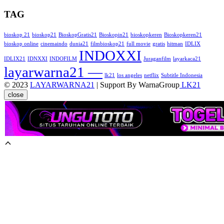
TAG
bioskop 21
bioskop21
BioskopGratis21
Bioskopin21
bioskopkeren
Bioskopkeren21
bioskop online
cinemaindo
dunia21
filmbioskop21
full movie
gratis
hitman
IDLIX
INDOXXI
IDLIX21
IDNXXI
INDOFILM
Juraganfilm
layarkaca21
layarwarna21 —
lk21
los angeles
netflix
Subtitle Indonesia
© 2023
LAYARWARNA21
| Support By WarnaGroup
LK21
close