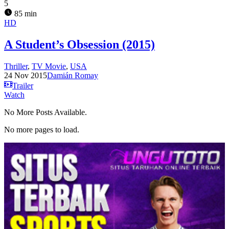
5
85 min
HD
A Student’s Obsession (2015)
Thriller
,
TV Movie
,
USA
24 Nov 2015
Damián Romay
Trailer
Watch
No More Posts Available.
No more pages to load.