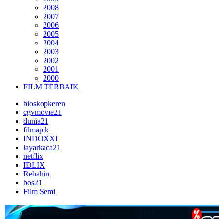
2008
2007
2006
2005
2004
2003
2002
2001
2000
FILM TERBAIK
bioskopkeren
cgvmovie21
dunia21
filmapik
INDOXXI
layarkaca21
netflix
IDLIX
Rebahin
bos21
Film Semi