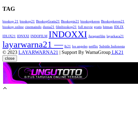
TAG
bioskop 21
bioskop21
BioskopGratis21
Bioskopin21
bioskopkeren
Bioskopkeren21
bioskop online
cinemaindo
dunia21
filmbioskop21
full movie
gratis
hitman
IDLIX
INDOXXI
IDLIX21
IDNXXI
INDOFILM
Juraganfilm
layarkaca21
layarwarna21 —
lk21
los angeles
netflix
Subtitle Indonesia
© 2023
LAYARWARNA21
| Support By WarnaGroup
LK21
close