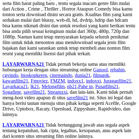
serta film barat paling baru , tentu segala macam genre film mulai
dari Action , Crime , Thriller , Horror Ataupun Comedy bisa kamu
tonton serta download disini secara gratis. Kualitas film yang kami
sediakan mulai dari bluray, web-dl, hd, dvdrip, hdrip dan hdcam
bisa kamu nikmati disini dan untuk resolusi yang kami berikan tentu
bisa anda pilih sesuai keinginan mulai dari 360p, 480p, 720p dan
1080p. Namun kami tetap menyarakan kepada seluruh penikmat
film untuk tidak menonton atau mendownload segala jenis film
bajakan dan kami sarankan untuk tetap membeli atau nonton film
resmi yang memiliki lisensi dari pihak terkait.
LAYARWARNA21
Tidak pernah bekerja sama atau memiliki
hubungan kerja dengan situs streaming online
Ganool
,
rebahin
,
cgvindo
,
bioskopkeren
,
cinemaindo
,
dunia21
,
filmapik
,
kawanfilm21
,
Fmoviez
,
FMZM
,
indoxx1
,
indoxxi
,
Juraganfilm21
,
Layarkaca21
,
lk21
,
Melongfilm
,
nb21
,
Pahe in
,
Pusatfilm21
,
Sogafime
,
savefilm21
,
Streamxxi
, dan lain-lain. Kami tidak pernah
meng-host video apapun di situs
savefilm21
ini. Situs ini legal dan
hanya berisi tautan menuju situs pihak ketiga seperti Acefile, Google
Drive, Uptobox, Racaty, Openload, Zippyshare, Rapidvideo, dan
lainnya.
LAYARWARNA21
Tidak bertanggung jawab atas segala aspek
tentang kepatuhan, hak cipta, legalitas, kesopanan, atau aspek lain
dari konten situs streaming film online lainnya.