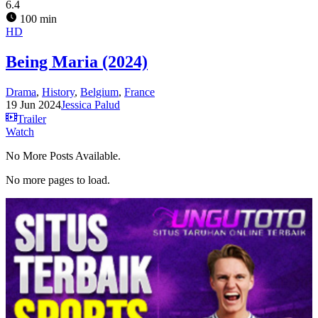
6.4
100 min
HD
Being Maria (2024)
Drama
,
History
,
Belgium
,
France
19 Jun 2024
Jessica Palud
Trailer
Watch
No More Posts Available.
No more pages to load.