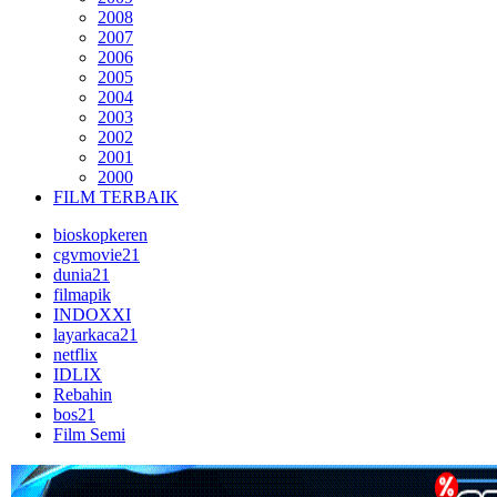
2008
2007
2006
2005
2004
2003
2002
2001
2000
FILM TERBAIK
bioskopkeren
cgvmovie21
dunia21
filmapik
INDOXXI
layarkaca21
netflix
IDLIX
Rebahin
bos21
Film Semi