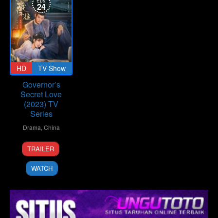
Eps:
24
HD
TV Show
Governor’s
Secret Love
(2023) TV
Series
Drama
,
China
27
Sun
TRAILER
Dec
Jia
2023
Yang
WATCH