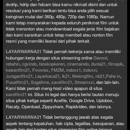
dvdrip, hdrip dan hdcam bisa kamu nikmati disini dan untuk
resolusi yang kami berikan tentu bisa anda pilih sesuai
keinginan mulai dari 360p, 480p, 720p dan 1080p. Namun
kami tetap menyarakan kepada seluruh penikmat film untuk
tidak menonton atau mendownload segala jenis film bajakan
dan kami sarankan untuk tetap membeli atau nonton film
resmi yang memiliki lisensi dari pihak terkait.
LAYARWARNA21
Tidak pernah bekerja sama atau memiliki
hubungan kerja dengan situs streaming online
Ganool
,
rebahin
,
cgvindo
,
bioskopkeren
,
cinemaindo
,
dunia21
,
filmapik
,
kawanfilm21
,
Fmoviez
,
FMZM
,
indoxx1
,
indoxxi
,
Juraganfilm21
,
Layarkaca21
,
lk21
,
Melongfilm
,
nb21
,
Pahe in
,
Pusatfilm21
,
Sogafime
,
savefilm21
,
Streamxxi
, dan lain-lain.
Kami tidak pernah meng-host video apapun di situs
savefilm21
ini. Situs ini legal dan hanya berisi tautan menuju
situs pihak ketiga seperti Acefile, Google Drive, Uptobox,
Racaty, Openload, Zippyshare, Rapidvideo, dan lainnya.
LAYARWARNA21
Tidak bertanggung jawab atas segala
aspek tentang kepatuhan, hak cipta, legalitas, kesopanan, atau
aspek lain dari konten situs streaming film online lainnya.