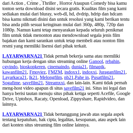
dari Action , Crime , Thriller , Horror Ataupun Comedy bisa kamu
tonton serta download disini secara gratis. Kualitas film yang kami
sediakan mulai dari bluray, web-dl, hd, dvdrip, hdrip dan hdcam
bisa kamu nikmati disini dan untuk resolusi yang kami berikan tentu
bisa anda pilih sesuai keinginan mulai dari 360p, 480p, 720p dan
1080p. Namun kami tetap menyarakan kepada seluruh penikmat
film untuk tidak menonton atau mendownload segala jenis film
bajakan dan kami sarankan untuk tetap membeli atau nonton film
resmi yang memiliki lisensi dari pihak terkait.
LAYARWARNA21
Tidak pernah bekerja sama atau memiliki
hubungan kerja dengan situs streaming online
Ganool
,
rebahin
,
cgvindo
,
bioskopkeren
,
cinemaindo
,
dunia21
,
filmapik
,
kawanfilm21
,
Fmoviez
,
FMZM
,
indoxx1
,
indoxxi
,
Juraganfilm21
,
Layarkaca21
,
lk21
,
Melongfilm
,
nb21
,
Pahe in
,
Pusatfilm21
,
Sogafime
,
savefilm21
,
Streamxxi
, dan lain-lain. Kami tidak pernah
meng-host video apapun di situs
savefilm21
ini. Situs ini legal dan
hanya berisi tautan menuju situs pihak ketiga seperti Acefile, Google
Drive, Uptobox, Racaty, Openload, Zippyshare, Rapidvideo, dan
lainnya.
LAYARWARNA21
Tidak bertanggung jawab atas segala aspek
tentang kepatuhan, hak cipta, legalitas, kesopanan, atau aspek lain
dari konten situs streaming film online lainnya.