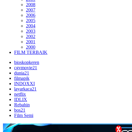
2008
2007
2006
2005
2004
2003
2002
2001
2000
FILM TERBAIK
bioskopkeren
cgvmovie21
dunia21
filmapik
INDOXXI
layarkaca21
netflix
IDLIX
Rebahin
bos21
Film Semi