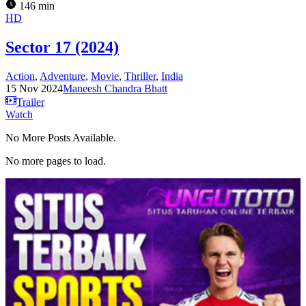
146 min
HD
Sector 17 (2024)
Action
,
Adventure
,
Movie
,
Thriller
,
India
15 Nov 2024
Maneesh Chandra Bhatt
Trailer
Watch
No More Posts Available.
No more pages to load.