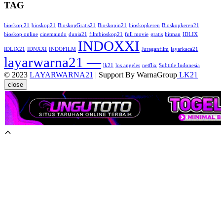
TAG
bioskop 21
bioskop21
BioskopGratis21
Bioskopin21
bioskopkeren
Bioskopkeren21
bioskop online
cinemaindo
dunia21
filmbioskop21
full movie
gratis
hitman
IDLIX
INDOXXI
IDLIX21
IDNXXI
INDOFILM
Juraganfilm
layarkaca21
layarwarna21 —
lk21
los angeles
netflix
Subtitle Indonesia
© 2023
LAYARWARNA21
| Support By WarnaGroup
LK21
close