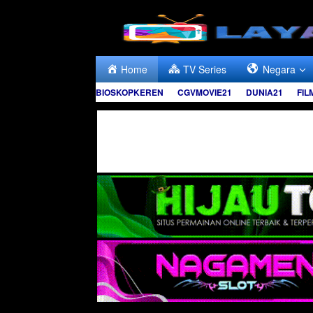
Skip
to
content
Home
TV Series
Negara
BIOSKOPKEREN
CGVMOVIE21
DUNIA21
FIL