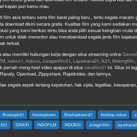
load kapan pun kamu mau.
film asia terbaru serta film barat paling baru , tentu segala macam gen
download disini secara gratis. Kualitas film yang kami sediakan mulai
olusi yang kami berikan tentu bisa anda pilih sesuai keinginan mula
lm untuk tidak menonton atau mendownload segala jenis film bajaka
ak terkait.
 atau memiliki hubungan kerja dengan situs streaming online
Ganool
ZM
,
indoxx1
,
indoxxi
,
Juraganfilm21
,
Layarkaca21
,
lk21
,
Melongfilm
,
idak pernah meng-host video apapun di situs
savefilm21
ini. Situs ini l
, Racaty, Openload, Zippyshare, Rapidvideo, dan lainnya.
as segala aspek tentang kepatuhan, hak cipta, legalitas, kesopanan, 
Bioskopin21
bioskopkeren
Bioskopkeren21
bioskop online
c
IX21
IDNXXI
INDOFILM
INDOXXI
Juraganfilm
layarkaca