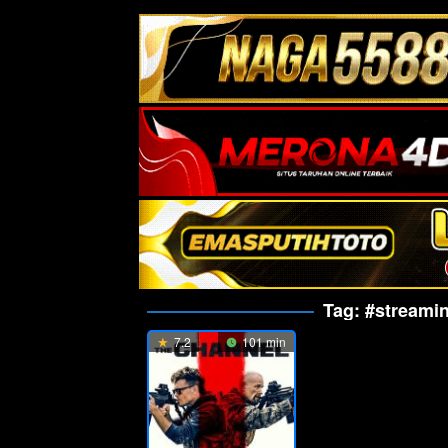
Tag:
#streamin
7.2
101 min