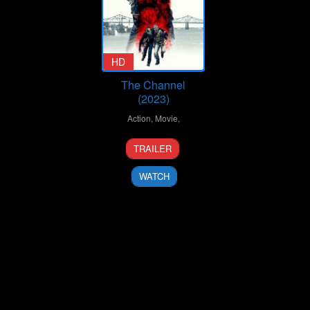
HD
The Channel
(2023)
Action
,
Movie
,
14
William
TRAILER
Jul
Kaufman
2023
WATCH