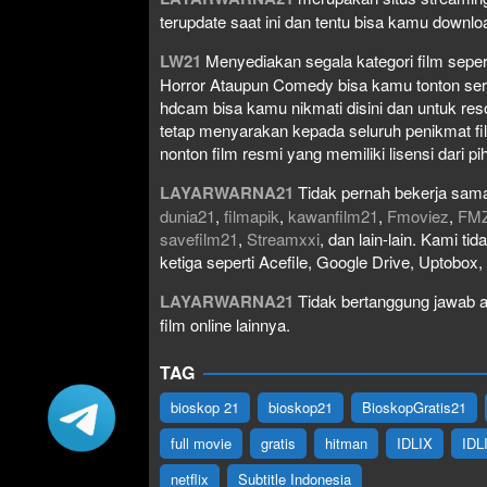
terupdate saat ini dan tentu bisa kamu down
LW21
Menyediakan segala kategori film seperti 
Horror Ataupun Comedy bisa kamu tonton serta 
hdcam bisa kamu nikmati disini dan untuk res
tetap menyarakan kepada seluruh penikmat fi
nonton film resmi yang memiliki lisensi dari pih
LAYARWARNA21
Tidak pernah bekerja sama
dunia21
,
filmapik
,
kawanfilm21
,
Fmoviez
,
FM
savefilm21
,
Streamxxi
, dan lain-lain. Kami t
ketiga seperti Acefile, Google Drive, Uptobox
LAYARWARNA21
Tidak bertanggung jawab at
film online lainnya.
TAG
bioskop 21
bioskop21
BioskopGratis21
full movie
gratis
hitman
IDLIX
IDL
netflix
Subtitle Indonesia