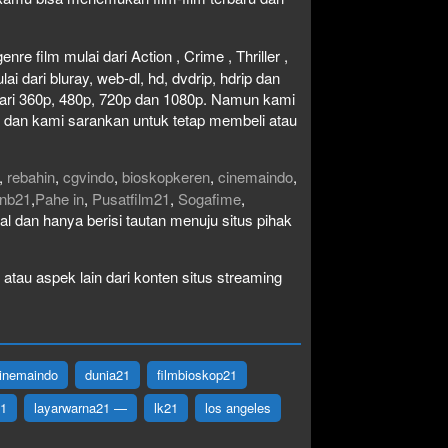
re film mulai dari Action , Crime , Thriller ,
 dari bluray, web-dl, hd, dvdrip, hdrip dan
i dari 360p, 480p, 720p dan 1080p. Namun kami
n dan kami sarankan untuk tetap membeli atau
,
rebahin
,
cgvindo
,
bioskopkeren
,
cinemaindo
,
nb21
,
Pahe in
,
Pusatfilm21
,
Sogafime
,
egal dan hanya berisi tautan menuju situs pihak
atau aspek lain dari konten situs streaming
inemaindo
dunia21
filmbioskop21
21
layarwarna21 —
lk21
los angeles