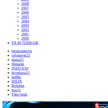
2008
2007
2006
2005
2004
2003
2002
2001
2000
FILM TERBAIK
bioskopkeren
cgvmovie21
dunia21
filmapik
INDOXXI
layarkaca21
netflix
IDLIX
Rebahin
bos21
Film Semi