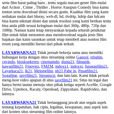
serta film barat paling baru , tentu segala macam genre film mulai
dari Action , Crime , Thriller , Horror Ataupun Comedy bisa kamu
tonton serta download disini secara gratis. Kualitas film yang kami
sediakan mulai dari bluray, web-dl, hd, dvdrip, hdrip dan hdcam
bisa kamu nikmati disini dan untuk resolusi yang kami berikan tentu
bisa anda pilih sesuai keinginan mulai dari 360p, 480p, 720p dan
1080p. Namun kami tetap menyarakan kepada seluruh penikmat
film untuk tidak menonton atau mendownload segala jenis film
bajakan dan kami sarankan untuk tetap membeli atau nonton film
resmi yang memiliki lisensi dari pihak terkait.
LAYARWARNA21
Tidak pernah bekerja sama atau memiliki
hubungan kerja dengan situs streaming online
Ganool
,
rebahin
,
cgvindo
,
bioskopkeren
,
cinemaindo
,
dunia21
,
filmapik
,
kawanfilm21
,
Fmoviez
,
FMZM
,
indoxx1
,
indoxxi
,
Juraganfilm21
,
Layarkaca21
,
lk21
,
Melongfilm
,
nb21
,
Pahe in
,
Pusatfilm21
,
Sogafime
,
savefilm21
,
Streamxxi
, dan lain-lain. Kami tidak pernah
meng-host video apapun di situs
savefilm21
ini. Situs ini legal dan
hanya berisi tautan menuju situs pihak ketiga seperti Acefile, Google
Drive, Uptobox, Racaty, Openload, Zippyshare, Rapidvideo, dan
lainnya.
LAYARWARNA21
Tidak bertanggung jawab atas segala aspek
tentang kepatuhan, hak cipta, legalitas, kesopanan, atau aspek lain
dari konten situs streaming film online lainnya.