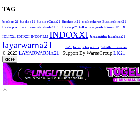
TAG
bioskop 21
bioskop21
BioskopGratis21
Bioskopin21
bioskopkeren
Bioskopkeren21
bioskop online
cinemaindo
dunia21
filmbioskop21
full movie
gratis
hitman
IDLIX
INDOXXI
IDLIX21
IDNXXI
INDOFILM
Juraganfilm
layarkaca21
layarwarna21 —
lk21
los angeles
netflix
Subtitle Indonesia
© 2023
LAYARWARNA21
| Support By WarnaGroup
LK21
close