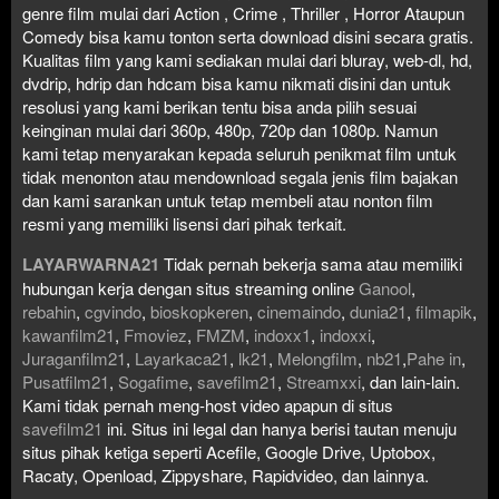
genre film mulai dari Action , Crime , Thriller , Horror Ataupun
Comedy bisa kamu tonton serta download disini secara gratis.
Kualitas film yang kami sediakan mulai dari bluray, web-dl, hd,
dvdrip, hdrip dan hdcam bisa kamu nikmati disini dan untuk
resolusi yang kami berikan tentu bisa anda pilih sesuai
keinginan mulai dari 360p, 480p, 720p dan 1080p. Namun
kami tetap menyarakan kepada seluruh penikmat film untuk
tidak menonton atau mendownload segala jenis film bajakan
dan kami sarankan untuk tetap membeli atau nonton film
resmi yang memiliki lisensi dari pihak terkait.
LAYARWARNA21
Tidak pernah bekerja sama atau memiliki
hubungan kerja dengan situs streaming online
Ganool
,
rebahin
,
cgvindo
,
bioskopkeren
,
cinemaindo
,
dunia21
,
filmapik
,
kawanfilm21
,
Fmoviez
,
FMZM
,
indoxx1
,
indoxxi
,
Juraganfilm21
,
Layarkaca21
,
lk21
,
Melongfilm
,
nb21
,
Pahe in
,
Pusatfilm21
,
Sogafime
,
savefilm21
,
Streamxxi
, dan lain-lain.
Kami tidak pernah meng-host video apapun di situs
savefilm21
ini. Situs ini legal dan hanya berisi tautan menuju
situs pihak ketiga seperti Acefile, Google Drive, Uptobox,
Racaty, Openload, Zippyshare, Rapidvideo, dan lainnya.