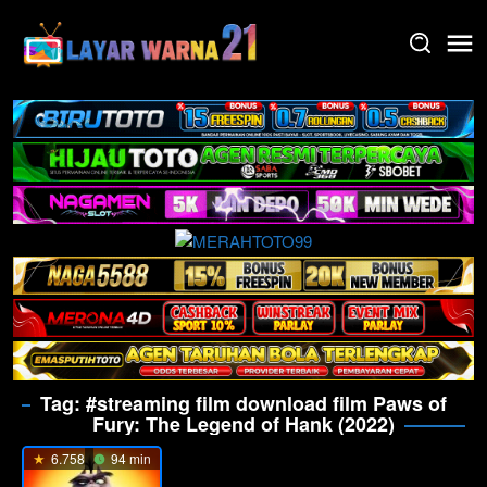
Skip
to
content
Tag:
#streaming film download film Paws of
Fury: The Legend of Hank (2022)
6.758
94 min