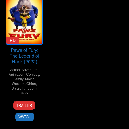
HD
Paws of Fury:
The Legend of
Hank (2022)
Action
,
Adventure
,
Animation
,
Comedy
,
Family
,
Movie
,
Western
,
China
,
United Kingdom
,
USA
14
Rob
TRAILER
Jul
Minkoff
2022
WATCH