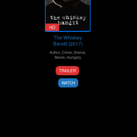
HD
The Whiskey
Bandit (2017)
Action
,
Crime
,
Drama
,
Movie
,
Hungary
23
Nimród
TRAILER
Nov
Antal
2017
WATCH