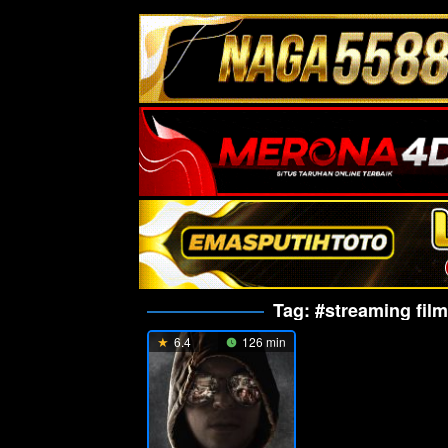
Tag:
#streaming fil
6.4
126 min