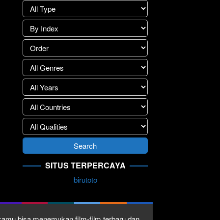
SITUS TERPERCAYA
birutoto
1 kamu bisa menemukan film-film terbaru dan