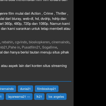
re film mulai dari Action , Crime , Thriller ,
 dari bluray, web-dl, hd, dvdrip, hdrip dan
i dari 360p, 480p, 720p dan 1080p. Namun kami
n dan kami sarankan untuk tetap membeli atau
,
rebahin
,
cgvindo
,
bioskopkeren
,
cinemaindo
,
nb21
,
Pahe in
,
Pusatfilm21
,
Sogafime
,
egal dan hanya berisi tautan menuju situs pihak
atau aspek lain dari konten situs streaming
inemaindo
dunia21
filmbioskop21
21
layarwarna21 —
lk21
los angeles