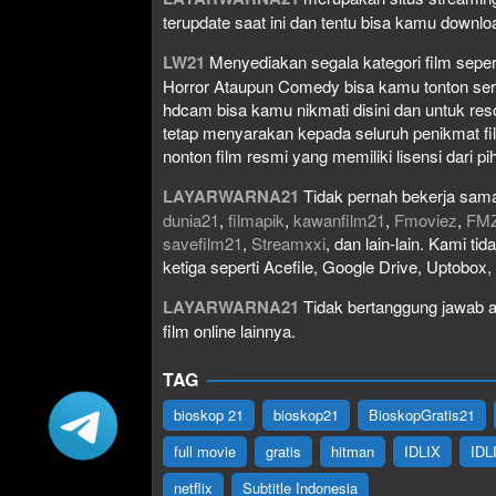
terupdate saat ini dan tentu bisa kamu down
LW21
Menyediakan segala kategori film seperti 
Horror Ataupun Comedy bisa kamu tonton serta 
hdcam bisa kamu nikmati disini dan untuk res
tetap menyarakan kepada seluruh penikmat fi
nonton film resmi yang memiliki lisensi dari pih
LAYARWARNA21
Tidak pernah bekerja sama
dunia21
,
filmapik
,
kawanfilm21
,
Fmoviez
,
FM
savefilm21
,
Streamxxi
, dan lain-lain. Kami t
ketiga seperti Acefile, Google Drive, Uptobox
LAYARWARNA21
Tidak bertanggung jawab at
film online lainnya.
TAG
bioskop 21
bioskop21
BioskopGratis21
full movie
gratis
hitman
IDLIX
IDL
netflix
Subtitle Indonesia