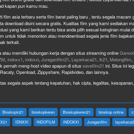
load kapan pun kamu mau.
film asia terbaru serta film barat paling baru , tentu segala macam gen
download disini secara gratis. Kualitas film yang kami sediakan mulai
olusi yang kami berikan tentu bisa anda pilih sesuai keinginan mula
lm untuk tidak menonton atau mendownload segala jenis film bajaka
ak terkait.
 atau memiliki hubungan kerja dengan situs streaming online
Ganool
ZM
,
indoxx1
,
indoxxi
,
Juraganfilm21
,
Layarkaca21
,
lk21
,
Melongfilm
,
idak pernah meng-host video apapun di situs
savefilm21
ini. Situs ini l
, Racaty, Openload, Zippyshare, Rapidvideo, dan lainnya.
as segala aspek tentang kepatuhan, hak cipta, legalitas, kesopanan, 
Bioskopin21
bioskopkeren
Bioskopkeren21
bioskop online
c
IX21
IDNXXI
INDOFILM
INDOXXI
Juraganfilm
layarkaca