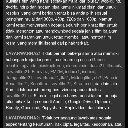
Kualitas film yang kami sediakan mulai dari bluray, web-dl, hd,
dvdrip, hdrip dan hdcam bisa kamu nikmati disini dan untuk
resolusi yang kami berikan tentu bisa anda pilih sesuai
keinginan mulai dari 360p, 480p, 720p dan 1080p. Namun
kami tetap menyarakan kepada seluruh penikmat film untuk
tidak menonton atau mendownload segala jenis film bajakan
dan kami sarankan untuk tetap membeli atau nonton film
resmi yang memiliki lisensi dari pihak terkait.
LAYARWARNA21
Tidak pernah bekerja sama atau memiliki
hubungan kerja dengan situs streaming online
Ganool
,
rebahin
,
cgvindo
,
bioskopkeren
,
cinemaindo
,
dunia21
,
filmapik
,
kawanfilm21
,
Fmoviez
,
FMZM
,
indoxx1
,
indoxxi
,
Juraganfilm21
,
Layarkaca21
,
lk21
,
Melongfilm
,
nb21
,
Pahe in
,
Pusatfilm21
,
Sogafime
,
savefilm21
,
Streamxxi
, dan lain-lain.
Kami tidak pernah meng-host video apapun di situs
savefilm21
ini. Situs ini legal dan hanya berisi tautan menuju
situs pihak ketiga seperti Acefile, Google Drive, Uptobox,
Racaty, Openload, Zippyshare, Rapidvideo, dan lainnya.
LAYARWARNA21
Tidak bertanggung jawab atas segala
aspek tentang kepatuhan, hak cipta, legalitas, kesopanan, atau