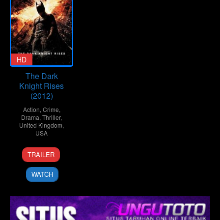
HD
The Dark
Knight Rises
(2012)
Action
,
Crime
,
Drama
,
Thriller
,
United Kingdom
,
USA
17
Nilo
TRAILER
Jul
Otero
2012
WATCH