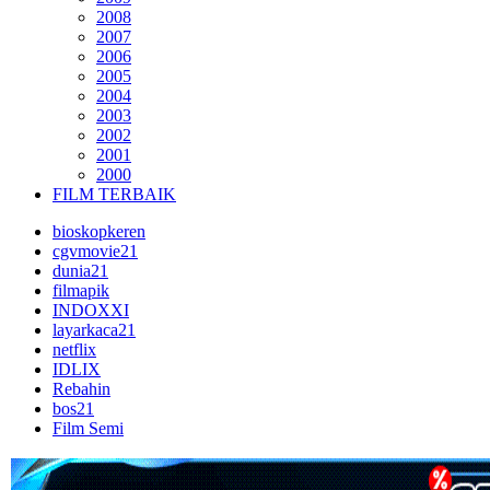
2008
2007
2006
2005
2004
2003
2002
2001
2000
FILM TERBAIK
bioskopkeren
cgvmovie21
dunia21
filmapik
INDOXXI
layarkaca21
netflix
IDLIX
Rebahin
bos21
Film Semi