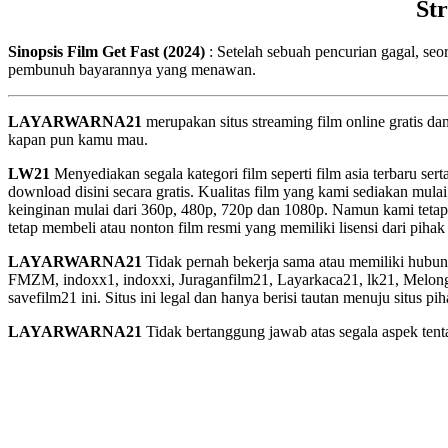
St
Sinopsis Film Get Fast (2024)
: Setelah sebuah pencurian gagal, s
pembunuh bayarannya yang menawan.
LAYARWARNA21
merupakan situs streaming film online gratis d
kapan pun kamu mau.
LW21
Menyediakan segala kategori film seperti film asia terbaru sert
download disini secara gratis. Kualitas film yang kami sediakan mulai
keinginan mulai dari 360p, 480p, 720p dan 1080p. Namun kami tetap
tetap membeli atau nonton film resmi yang memiliki lisensi dari pihak 
LAYARWARNA21
Tidak pernah bekerja sama atau memiliki hubung
FMZM, indoxx1, indoxxi, Juraganfilm21, Layarkaca21, lk21, Melongfi
savefilm21 ini. Situs ini legal dan hanya berisi tautan menuju situs 
LAYARWARNA21
Tidak bertanggung jawab atas segala aspek tentan