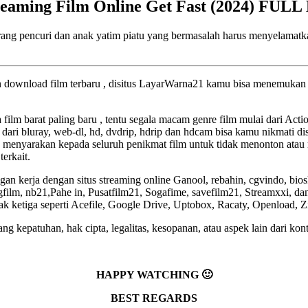
reaming Film Online Get Fast (2024) FULL
eorang pencuri dan anak yatim piatu yang bermasalah harus menyelama
an download film terbaru , disitus LayarWarna21 kamu bisa menemukan f
a film barat paling baru , tentu segala macam genre film mulai dari Act
 dari bluray, web-dl, hd, dvdrip, hdrip dan hdcam bisa kamu nikmati dis
 menyarakan kepada seluruh penikmat film untuk tidak menonton atau 
terkait.
an kerja dengan situs streaming online Ganool, rebahin, cgvindo, bio
lm, nb21,Pahe in, Pusatfilm21, Sogafime, savefilm21, Streamxxi, dan 
pihak ketiga seperti Acefile, Google Drive, Uptobox, Racaty, Openload, 
g kepatuhan, hak cipta, legalitas, kesopanan, atau aspek lain dari kont
HAPPY WATCHING 🙂
BEST REGARDS