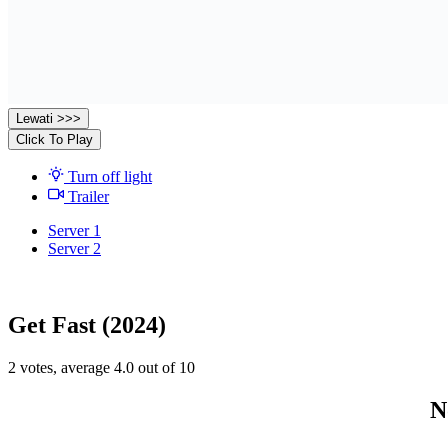
Lewati >>>
Click To Play
Turn off light
Trailer
Server 1
Server 2
Get Fast (2024)
2
votes, average
4.0
out of 10
N