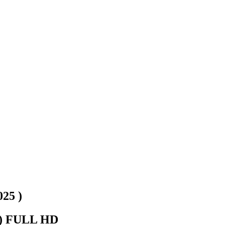
025 )
5 ) FULL HD