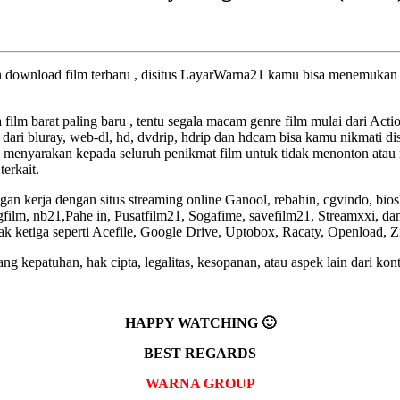
an download film terbaru , disitus LayarWarna21 kamu bisa menemukan f
a film barat paling baru , tentu segala macam genre film mulai dari Act
 dari bluray, web-dl, hd, dvdrip, hdrip dan hdcam bisa kamu nikmati dis
 menyarakan kepada seluruh penikmat film untuk tidak menonton atau 
terkait.
an kerja dengan situs streaming online Ganool, rebahin, cgvindo, bio
lm, nb21,Pahe in, Pusatfilm21, Sogafime, savefilm21, Streamxxi, dan 
pihak ketiga seperti Acefile, Google Drive, Uptobox, Racaty, Openload, 
g kepatuhan, hak cipta, legalitas, kesopanan, atau aspek lain dari kont
HAPPY WATCHING 🙂
BEST REGARDS
WARNA GROUP