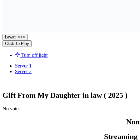
Lewati >>>
Click To Play
Turn off light
Server 1
Server 2
Gift From My Daughter in law ( 2025 )
No votes
Nont
Streaming 