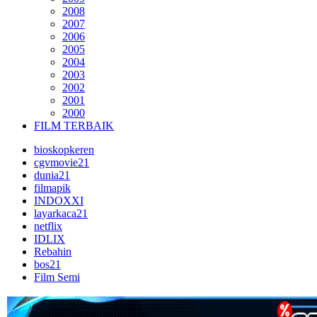
2008
2007
2006
2005
2004
2003
2002
2001
2000
FILM TERBAIK
bioskopkeren
cgvmovie21
dunia21
filmapik
INDOXXI
layarkaca21
netflix
IDLIX
Rebahin
bos21
Film Semi