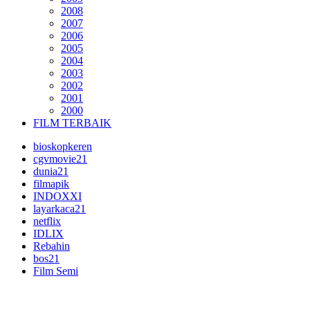
2008
2007
2006
2005
2004
2003
2002
2001
2000
FILM TERBAIK
bioskopkeren
cgvmovie21
dunia21
filmapik
INDOXXI
layarkaca21
netflix
IDLIX
Rebahin
bos21
Film Semi