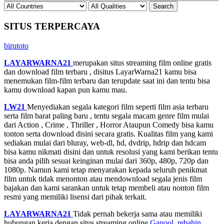
SITUS TERPERCAYA
birutoto
LAYARWARNA21
merupakan situs streaming film online gratis
dan download film terbaru , disitus LayarWarna21 kamu bisa
menemukan film-film terbaru dan terupdate saat ini dan tentu bisa
kamu download kapan pun kamu mau.
LW21
Menyediakan segala kategori film seperti film asia terbaru
serta film barat paling baru , tentu segala macam genre film mulai
dari Action , Crime , Thriller , Horror Ataupun Comedy bisa kamu
tonton serta download disini secara gratis. Kualitas film yang kami
sediakan mulai dari bluray, web-dl, hd, dvdrip, hdrip dan hdcam
bisa kamu nikmati disini dan untuk resolusi yang kami berikan tentu
bisa anda pilih sesuai keinginan mulai dari 360p, 480p, 720p dan
1080p. Namun kami tetap menyarakan kepada seluruh penikmat
film untuk tidak menonton atau mendownload segala jenis film
bajakan dan kami sarankan untuk tetap membeli atau nonton film
resmi yang memiliki lisensi dari pihak terkait.
LAYARWARNA21
Tidak pernah bekerja sama atau memiliki
hubungan kerja dengan situs streaming online
Ganool
,
rebahin
,