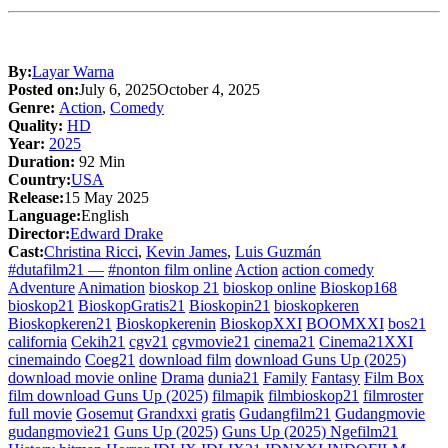
By:
Layar Warna
Posted on:
July 6, 2025
October 4, 2025
Genre:
Action
,
Comedy
Quality:
HD
Year:
2025
Duration:
92 Min
Country:
USA
Release:
15 May 2025
Language:
English
Director:
Edward Drake
Cast:
Christina Ricci
,
Kevin James
,
Luis Guzmán
#dutafilm21 —
#nonton film online
Action
action comedy
Adventure
Animation
bioskop 21
bioskop online
Bioskop168
bioskop21
BioskopGratis21
Bioskopin21
bioskopkeren
Bioskopkeren21
Bioskopkerenin
BioskopXXI
BOOMXXI
bos21
california
Cekih21
cgv21
cgvmovie21
cinema21
Cinema21XXI
cinemaindo
Coeg21
download film
download Guns Up (2025)
download movie online
Drama
dunia21
Family
Fantasy
Film Box
film download Guns Up (2025)
filmapik
filmbioskop21
filmroster
full movie
Gosemut
Grandxxi
gratis
Gudangfilm21
Gudangmovie
gudangmovie21
Guns Up (2025)
Guns Up (2025) Ngefilm21