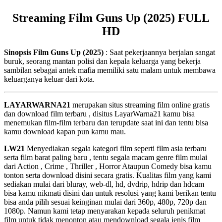
Streaming Film Guns Up (2025) FULL
HD
Sinopsis Film Guns Up (2025)
: Saat pekerjaannya berjalan sangat
buruk, seorang mantan polisi dan kepala keluarga yang bekerja
sambilan sebagai antek mafia memiliki satu malam untuk membawa
keluarganya keluar dari kota.
LAYARWARNA21
merupakan situs streaming film online gratis
dan download film terbaru , disitus LayarWarna21 kamu bisa
menemukan film-film terbaru dan terupdate saat ini dan tentu bisa
kamu download kapan pun kamu mau.
LW21
Menyediakan segala kategori film seperti film asia terbaru
serta film barat paling baru , tentu segala macam genre film mulai
dari Action , Crime , Thriller , Horror Ataupun Comedy bisa kamu
tonton serta download disini secara gratis. Kualitas film yang kami
sediakan mulai dari bluray, web-dl, hd, dvdrip, hdrip dan hdcam
bisa kamu nikmati disini dan untuk resolusi yang kami berikan tentu
bisa anda pilih sesuai keinginan mulai dari 360p, 480p, 720p dan
1080p. Namun kami tetap menyarakan kepada seluruh penikmat
film untuk tidak menonton atau mendownload segala jenis film