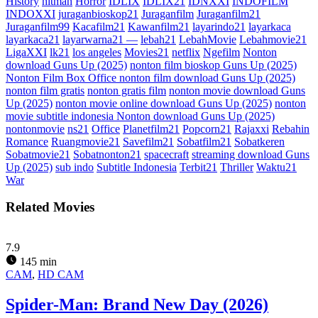
History
hitman
Horror
IDLIX
IDLIX21
IDNXXI
INDOFILM
INDOXXI
juraganbioskop21
Juraganfilm
Juraganfilm21
Juraganfilm99
Kacafilm21
Kawanfilm21
layarindo21
layarkaca
layarkaca21
layarwarna21 —
lebah21
LebahMovie
Lebahmovie21
LigaXXI
lk21
los angeles
Movies21
netflix
Ngefilm
Nonton
download Guns Up (2025)
nonton film bioskop Guns Up (2025)
Nonton Film Box Office nonton film download Guns Up (2025)
nonton film gratis
nonton gratis film
nonton movie download Guns
Up (2025)
nonton movie online download Guns Up (2025)
nonton
movie subtitle indonesia Nonton download Guns Up (2025)
nontonmovie
ns21
Office
Planetfilm21
Popcorn21
Rajaxxi
Rebahin
Romance
Ruangmovie21
Savefilm21
Sobatfilm21
Sobatkeren
Sobatmovie21
Sobatnonton21
spacecraft
streaming download Guns
Up (2025)
sub indo
Subtitle Indonesia
Terbit21
Thriller
Waktu21
War
Related Movies
7.9
145 min
CAM
,
HD CAM
Spider-Man: Brand New Day (2026)