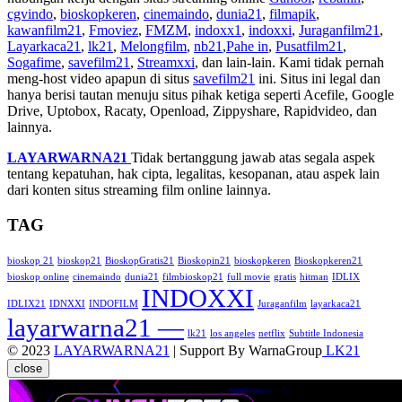
cgvindo
,
bioskopkeren
,
cinemaindo
,
dunia21
,
filmapik
,
kawanfilm21
,
Fmoviez
,
FMZM
,
indoxx1
,
indoxxi
,
Juraganfilm21
,
Layarkaca21
,
lk21
,
Melongfilm
,
nb21
,
Pahe in
,
Pusatfilm21
,
Sogafime
,
savefilm21
,
Streamxxi
, dan lain-lain. Kami tidak pernah
meng-host video apapun di situs
savefilm21
ini. Situs ini legal dan
hanya berisi tautan menuju situs pihak ketiga seperti Acefile, Google
Drive, Uptobox, Racaty, Openload, Zippyshare, Rapidvideo, dan
lainnya.
LAYARWARNA21
Tidak bertanggung jawab atas segala aspek
tentang kepatuhan, hak cipta, legalitas, kesopanan, atau aspek lain
dari konten situs streaming film online lainnya.
TAG
bioskop 21
bioskop21
BioskopGratis21
Bioskopin21
bioskopkeren
Bioskopkeren21
bioskop online
cinemaindo
dunia21
filmbioskop21
full movie
gratis
hitman
IDLIX
INDOXXI
IDLIX21
IDNXXI
INDOFILM
Juraganfilm
layarkaca21
layarwarna21 —
lk21
los angeles
netflix
Subtitle Indonesia
© 2023
LAYARWARNA21
| Support By WarnaGroup
LK21
close