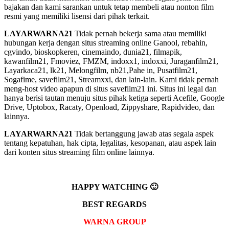
bajakan dan kami sarankan untuk tetap membeli atau nonton film
resmi yang memiliki lisensi dari pihak terkait.
LAYARWARNA21
Tidak pernah bekerja sama atau memiliki
hubungan kerja dengan situs streaming online Ganool, rebahin,
cgvindo, bioskopkeren, cinemaindo, dunia21, filmapik,
kawanfilm21, Fmoviez, FMZM, indoxx1, indoxxi, Juraganfilm21,
Layarkaca21, lk21, Melongfilm, nb21,Pahe in, Pusatfilm21,
Sogafime, savefilm21, Streamxxi, dan lain-lain. Kami tidak pernah
meng-host video apapun di situs savefilm21 ini. Situs ini legal dan
hanya berisi tautan menuju situs pihak ketiga seperti Acefile, Google
Drive, Uptobox, Racaty, Openload, Zippyshare, Rapidvideo, dan
lainnya.
LAYARWARNA21
Tidak bertanggung jawab atas segala aspek
tentang kepatuhan, hak cipta, legalitas, kesopanan, atau aspek lain
dari konten situs streaming film online lainnya.
HAPPY WATCHING 🙂
BEST REGARDS
WARNA GROUP