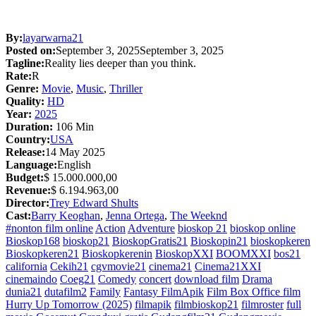
By:
layarwarna21
Posted on:
September 3, 2025
September 3, 2025
Tagline:
Reality lies deeper than you think.
Rate:
R
Genre:
Movie
,
Music
,
Thriller
Quality:
HD
Year:
2025
Duration:
106 Min
Country:
USA
Release:
14 May 2025
Language:
English
Budget:
$ 15.000.000,00
Revenue:
$ 6.194.963,00
Director:
Trey Edward Shults
Cast:
Barry Keoghan
,
Jenna Ortega
,
The Weeknd
#nonton film online
Action
Adventure
bioskop 21
bioskop online
Bioskop168
bioskop21
BioskopGratis21
Bioskopin21
bioskopkeren
Bioskopkeren21
Bioskopkerenin
BioskopXXI
BOOMXXI
bos21
california
Cekih21
cgvmovie21
cinema21
Cinema21XXI
cinemaindo
Coeg21
Comedy
concert
download film
Drama
dunia21
dutafilm2
Family
Fantasy FilmApik
Film Box Office film
Hurry Up Tomorrow (2025)
filmapik
filmbioskop21
filmroster
full