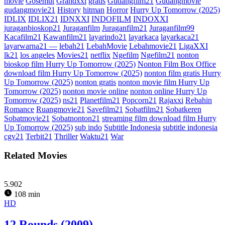
movie
Gosemut
Grandxxi
gratis
Gudangfilm21
Gudangmovie
gudangmovie21
History
hitman
Horror
Hurry Up Tomorrow (2025)
IDLIX
IDLIX21
IDNXXI
INDOFILM
INDOXXI
juraganbioskop21
Juraganfilm
Juraganfilm21
Juraganfilm99
Kacafilm21
Kawanfilm21
layarindo21
layarkaca
layarkaca21
layarwarna21 —
lebah21
LebahMovie
Lebahmovie21
LigaXXI
lk21
los angeles
Movies21
netflix
Ngefilm
Ngefilm21
nonton
bioskop film Hurry Up Tomorrow (2025)
Nonton Film Box Office
download film Hurry Up Tomorrow (2025)
nonton film gratis Hurry
Up Tomorrow (2025)
nonton gratis
nonton movie film Hurry Up
Tomorrow (2025)
nonton movie online
nonton online Hurry Up
Tomorrow (2025)
ns21
Planetfilm21
Popcorn21
Rajaxxi
Rebahin
Romance
Ruangmovie21
Savefilm21
Sobatfilm21
Sobatkeren
Sobatmovie21
Sobatnonton21
streaming film download film Hurry
Up Tomorrow (2025)
sub indo
Subtitle Indonesia
subtitle indonesia
cgv21
Terbit21
Thriller
Waktu21
War
Related Movies
5.902
108 min
HD
12 Rounds (2009)