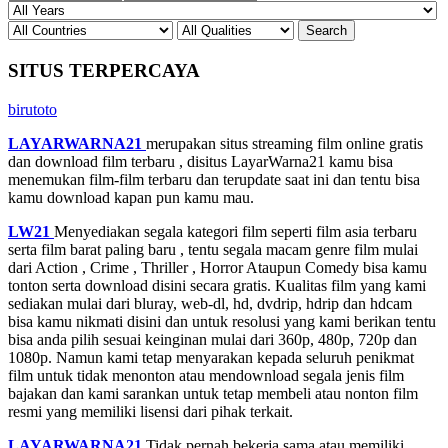
SITUS TERPERCAYA
birutoto
LAYARWARNA21
merupakan situs streaming film online gratis
dan download film terbaru , disitus LayarWarna21 kamu bisa
menemukan film-film terbaru dan terupdate saat ini dan tentu bisa
kamu download kapan pun kamu mau.
LW21
Menyediakan segala kategori film seperti film asia terbaru
serta film barat paling baru , tentu segala macam genre film mulai
dari Action , Crime , Thriller , Horror Ataupun Comedy bisa kamu
tonton serta download disini secara gratis. Kualitas film yang kami
sediakan mulai dari bluray, web-dl, hd, dvdrip, hdrip dan hdcam
bisa kamu nikmati disini dan untuk resolusi yang kami berikan tentu
bisa anda pilih sesuai keinginan mulai dari 360p, 480p, 720p dan
1080p. Namun kami tetap menyarakan kepada seluruh penikmat
film untuk tidak menonton atau mendownload segala jenis film
bajakan dan kami sarankan untuk tetap membeli atau nonton film
resmi yang memiliki lisensi dari pihak terkait.
LAYARWARNA21
Tidak pernah bekerja sama atau memiliki