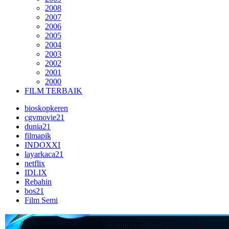
2008
2007
2006
2005
2004
2003
2002
2001
2000
FILM TERBAIK
bioskopkeren
cgvmovie21
dunia21
filmapik
INDOXXI
layarkaca21
netflix
IDLIX
Rebahin
bos21
Film Semi