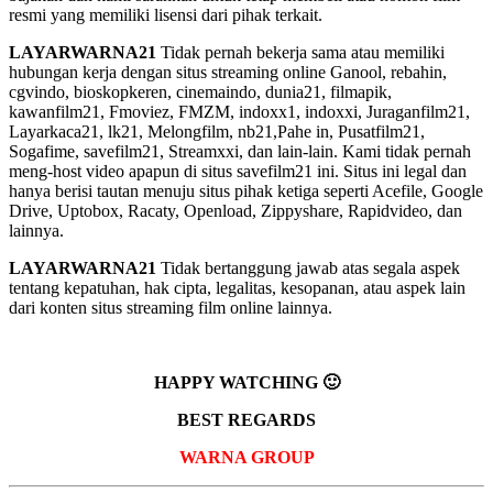
resmi yang memiliki lisensi dari pihak terkait.
LAYARWARNA21
Tidak pernah bekerja sama atau memiliki
hubungan kerja dengan situs streaming online Ganool, rebahin,
cgvindo, bioskopkeren, cinemaindo, dunia21, filmapik,
kawanfilm21, Fmoviez, FMZM, indoxx1, indoxxi, Juraganfilm21,
Layarkaca21, lk21, Melongfilm, nb21,Pahe in, Pusatfilm21,
Sogafime, savefilm21, Streamxxi, dan lain-lain. Kami tidak pernah
meng-host video apapun di situs savefilm21 ini. Situs ini legal dan
hanya berisi tautan menuju situs pihak ketiga seperti Acefile, Google
Drive, Uptobox, Racaty, Openload, Zippyshare, Rapidvideo, dan
lainnya.
LAYARWARNA21
Tidak bertanggung jawab atas segala aspek
tentang kepatuhan, hak cipta, legalitas, kesopanan, atau aspek lain
dari konten situs streaming film online lainnya.
HAPPY WATCHING 🙂
BEST REGARDS
WARNA GROUP