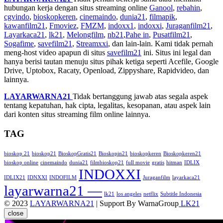
hubungan kerja dengan situs streaming online
Ganool
,
rebahin
,
cgvindo
,
bioskopkeren
,
cinemaindo
,
dunia21
,
filmapik
,
kawanfilm21
,
Fmoviez
,
FMZM
,
indoxx1
,
indoxxi
,
Juraganfilm21
,
Layarkaca21
,
lk21
,
Melongfilm
,
nb21
,
Pahe in
,
Pusatfilm21
,
Sogafime
,
savefilm21
,
Streamxxi
, dan lain-lain. Kami tidak pernah
meng-host video apapun di situs
savefilm21
ini. Situs ini legal dan
hanya berisi tautan menuju situs pihak ketiga seperti Acefile, Google
Drive, Uptobox, Racaty, Openload, Zippyshare, Rapidvideo, dan
lainnya.
LAYARWARNA21
Tidak bertanggung jawab atas segala aspek
tentang kepatuhan, hak cipta, legalitas, kesopanan, atau aspek lain
dari konten situs streaming film online lainnya.
TAG
bioskop 21
bioskop21
BioskopGratis21
Bioskopin21
bioskopkeren
Bioskopkeren21
bioskop online
cinemaindo
dunia21
filmbioskop21
full movie
gratis
hitman
IDLIX
INDOXXI
IDLIX21
IDNXXI
INDOFILM
Juraganfilm
layarkaca21
layarwarna21 —
lk21
los angeles
netflix
Subtitle Indonesia
© 2023
LAYARWARNA21
| Support By WarnaGroup
LK21
close