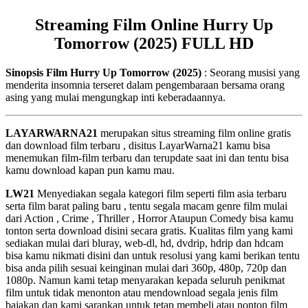
Streaming Film Online Hurry Up
Tomorrow (2025) FULL HD
Sinopsis Film Hurry Up Tomorrow (2025)
: Seorang musisi yang
menderita insomnia terseret dalam pengembaraan bersama orang
asing yang mulai mengungkap inti keberadaannya.
LAYARWARNA21
merupakan situs streaming film online gratis
dan download film terbaru , disitus LayarWarna21 kamu bisa
menemukan film-film terbaru dan terupdate saat ini dan tentu bisa
kamu download kapan pun kamu mau.
LW21
Menyediakan segala kategori film seperti film asia terbaru
serta film barat paling baru , tentu segala macam genre film mulai
dari Action , Crime , Thriller , Horror Ataupun Comedy bisa kamu
tonton serta download disini secara gratis. Kualitas film yang kami
sediakan mulai dari bluray, web-dl, hd, dvdrip, hdrip dan hdcam
bisa kamu nikmati disini dan untuk resolusi yang kami berikan tentu
bisa anda pilih sesuai keinginan mulai dari 360p, 480p, 720p dan
1080p. Namun kami tetap menyarakan kepada seluruh penikmat
film untuk tidak menonton atau mendownload segala jenis film
bajakan dan kami sarankan untuk tetap membeli atau nonton film