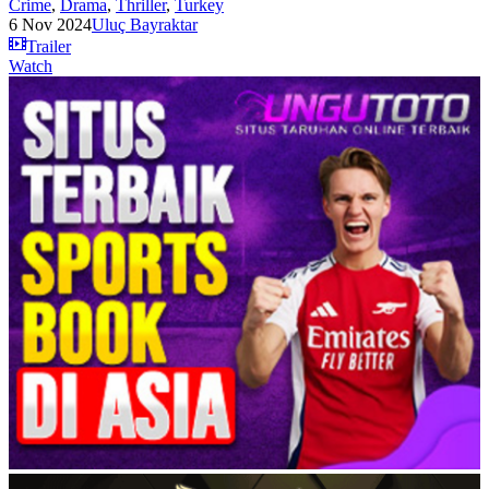
Crime
,
Drama
,
Thriller
,
Turkey
6 Nov 2024
Uluç Bayraktar
Trailer
Watch