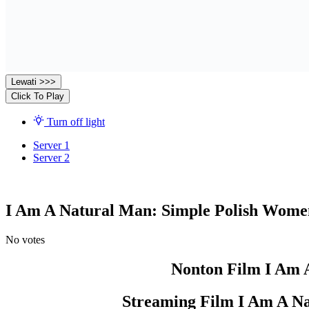
Lewati >>>
Click To Play
Turn off light
Server 1
Server 2
I Am A Natural Man: Simple Polish Women
No votes
Nonton Film I Am 
Streaming Film I Am A N