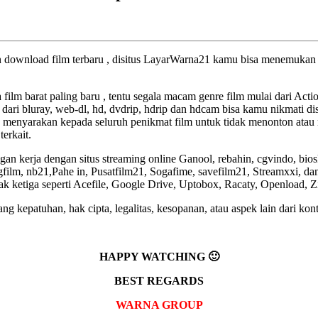
an download film terbaru , disitus LayarWarna21 kamu bisa menemukan f
a film barat paling baru , tentu segala macam genre film mulai dari Act
 dari bluray, web-dl, hd, dvdrip, hdrip dan hdcam bisa kamu nikmati dis
 menyarakan kepada seluruh penikmat film untuk tidak menonton atau 
terkait.
an kerja dengan situs streaming online Ganool, rebahin, cgvindo, bio
lm, nb21,Pahe in, Pusatfilm21, Sogafime, savefilm21, Streamxxi, dan 
pihak ketiga seperti Acefile, Google Drive, Uptobox, Racaty, Openload, 
g kepatuhan, hak cipta, legalitas, kesopanan, atau aspek lain dari kont
HAPPY WATCHING 🙂
BEST REGARDS
WARNA GROUP