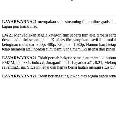
LAYARWARNA21
merupakan situs streaming film online gratis d
kapan pun kamu mau.
LW21
Menyediakan segala kategori film seperti film asia terbaru sert
download disini secara gratis. Kualitas film yang kami sediakan mulai
keinginan mulai dari 360p, 480p, 720p dan 1080p. Namun kami tetap
tetap membeli atau nonton film resmi yang memiliki lisensi dari pihak 
LAYARWARNA21
Tidak pernah bekerja sama atau memiliki hubung
FMZM, indoxx1, indoxxi, Juraganfilm21, Layarkaca21, lk21, Melongfi
savefilm21 ini. Situs ini legal dan hanya berisi tautan menuju situs 
LAYARWARNA21
Tidak bertanggung jawab atas segala aspek tentan