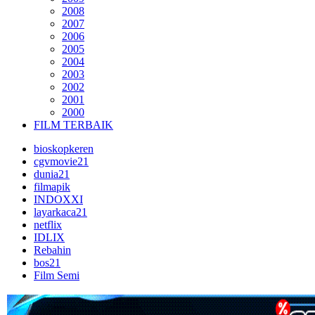
2008
2007
2006
2005
2004
2003
2002
2001
2000
FILM TERBAIK
bioskopkeren
cgvmovie21
dunia21
filmapik
INDOXXI
layarkaca21
netflix
IDLIX
Rebahin
bos21
Film Semi