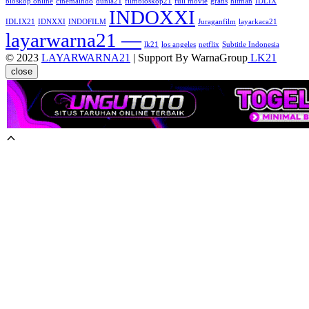
bioskop online
cinemaindo
dunia21
filmbioskop21
full movie
gratis
hitman
IDLIX
INDOXXI
IDLIX21
IDNXXI
INDOFILM
Juraganfilm
layarkaca21
layarwarna21 —
lk21
los angeles
netflix
Subtitle Indonesia
© 2023
LAYARWARNA21
| Support By WarnaGroup
LK21
close