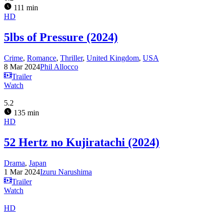
111 min
HD
5lbs of Pressure (2024)
Crime
,
Romance
,
Thriller
,
United Kingdom
,
USA
8 Mar 2024
Phil Allocco
Trailer
Watch
5.2
135 min
HD
52 Hertz no Kujiratachi (2024)
Drama
,
Japan
1 Mar 2024
Izuru Narushima
Trailer
Watch
HD