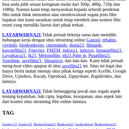
bisa anda pilih sesuai keinginan mulai dari 360p, 480p, 720p dan
1080p. Namun kami tetap menyarakan kepada seluruh penikmat
film untuk tidak menonton atau mendownload segala jenis film
bajakan dan kami sarankan untuk tetap membeli atau nonton film
resmi yang memiliki lisensi dari pihak terkait.
LAYARWARNA21
Tidak pernah bekerja sama atau memiliki
hubungan kerja dengan situs streaming online
Ganool
,
rebahin
,
cgvindo
,
bioskopkeren
,
cinemaindo
,
dunia21
,
filmapik
,
kawanfilm21
,
Fmoviez
,
FMZM
,
indoxx1
,
indoxxi
,
Juraganfilm21
,
Layarkaca21
,
lk21
,
Melongfilm
,
nb21
,
Pahe in
,
Pusatfilm21
,
Sogafime
,
savefilm21
,
Streamxxi
, dan lain-lain. Kami tidak pernah
meng-host video apapun di situs
savefilm21
ini. Situs ini legal dan
hanya berisi tautan menuju situs pihak ketiga seperti Acefile, Google
Drive, Uptobox, Racaty, Openload, Zippyshare, Rapidvideo, dan
lainnya.
LAYARWARNA21
Tidak bertanggung jawab atas segala aspek
tentang kepatuhan, hak cipta, legalitas, kesopanan, atau aspek lain
dari konten situs streaming film online lainnya.
TAG
bioskop 21
bioskop21
BioskopGratis21
Bioskopin21
bioskopkeren
Bioskopkeren21