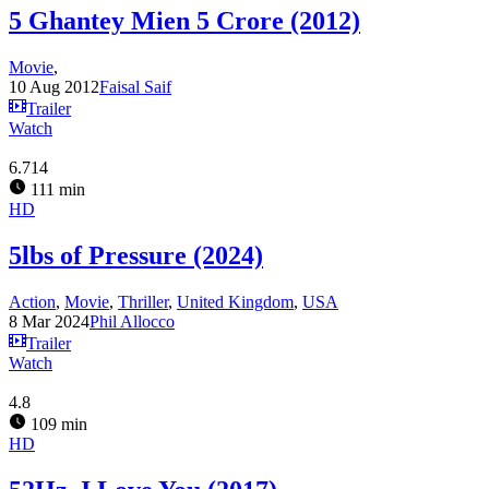
5 Ghantey Mien 5 Crore (2012)
Movie
,
10 Aug 2012
Faisal Saif
Trailer
Watch
6.714
111 min
HD
5lbs of Pressure (2024)
Action
,
Movie
,
Thriller
,
United Kingdom
,
USA
8 Mar 2024
Phil Allocco
Trailer
Watch
4.8
109 min
HD