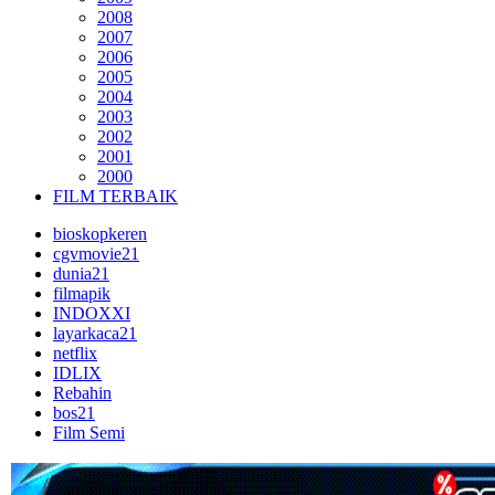
2008
2007
2006
2005
2004
2003
2002
2001
2000
FILM TERBAIK
bioskopkeren
cgvmovie21
dunia21
filmapik
INDOXXI
layarkaca21
netflix
IDLIX
Rebahin
bos21
Film Semi