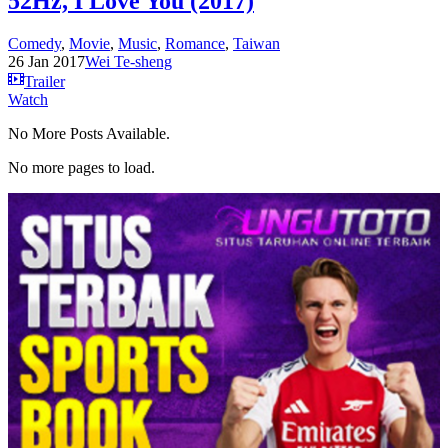
52Hz, I Love You (2017)
Comedy
,
Movie
,
Music
,
Romance
,
Taiwan
26 Jan 2017
Wei Te-sheng
Trailer
Watch
No More Posts Available.
No more pages to load.