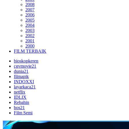
2008
2007
2006
2005
2004
2003
2002
2001
2000
FILM TERBAIK
bioskopkeren
cgvmovie21
dunia21
filmapik
INDOXXI
layarkaca21
netflix
IDLIX
Rebahin
bos21
Film Semi