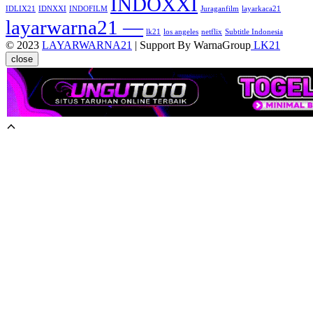
INDOXXI
IDLIX21
IDNXXI
INDOFILM
Juraganfilm
layarkaca21
layarwarna21 —
lk21
los angeles
netflix
Subtitle Indonesia
© 2023
LAYARWARNA21
| Support By WarnaGroup
LK21
close