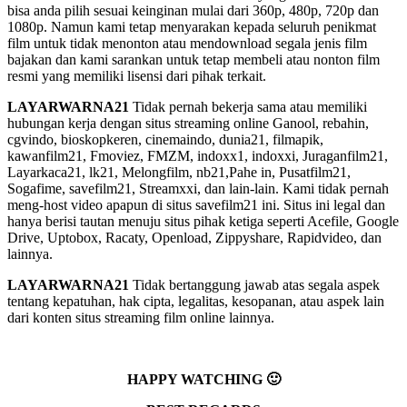
bisa anda pilih sesuai keinginan mulai dari 360p, 480p, 720p dan
1080p. Namun kami tetap menyarakan kepada seluruh penikmat
film untuk tidak menonton atau mendownload segala jenis film
bajakan dan kami sarankan untuk tetap membeli atau nonton film
resmi yang memiliki lisensi dari pihak terkait.
LAYARWARNA21
Tidak pernah bekerja sama atau memiliki
hubungan kerja dengan situs streaming online Ganool, rebahin,
cgvindo, bioskopkeren, cinemaindo, dunia21, filmapik,
kawanfilm21, Fmoviez, FMZM, indoxx1, indoxxi, Juraganfilm21,
Layarkaca21, lk21, Melongfilm, nb21,Pahe in, Pusatfilm21,
Sogafime, savefilm21, Streamxxi, dan lain-lain. Kami tidak pernah
meng-host video apapun di situs savefilm21 ini. Situs ini legal dan
hanya berisi tautan menuju situs pihak ketiga seperti Acefile, Google
Drive, Uptobox, Racaty, Openload, Zippyshare, Rapidvideo, dan
lainnya.
LAYARWARNA21
Tidak bertanggung jawab atas segala aspek
tentang kepatuhan, hak cipta, legalitas, kesopanan, atau aspek lain
dari konten situs streaming film online lainnya.
HAPPY WATCHING 🙂