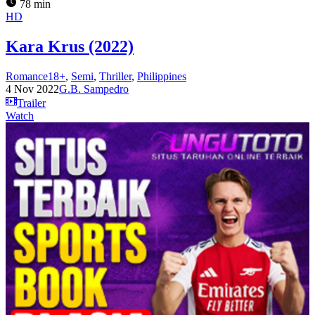
78 min
HD
Kara Krus (2022)
Romance18+
,
Semi
,
Thriller
,
Philippines
4 Nov 2022
G.B. Sampedro
Trailer
Watch