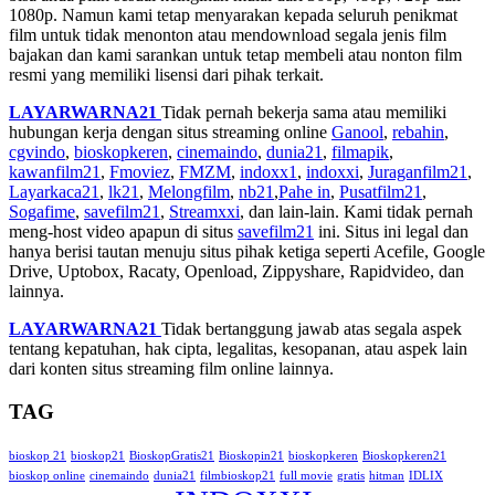
1080p. Namun kami tetap menyarakan kepada seluruh penikmat
film untuk tidak menonton atau mendownload segala jenis film
bajakan dan kami sarankan untuk tetap membeli atau nonton film
resmi yang memiliki lisensi dari pihak terkait.
LAYARWARNA21
Tidak pernah bekerja sama atau memiliki
hubungan kerja dengan situs streaming online
Ganool
,
rebahin
,
cgvindo
,
bioskopkeren
,
cinemaindo
,
dunia21
,
filmapik
,
kawanfilm21
,
Fmoviez
,
FMZM
,
indoxx1
,
indoxxi
,
Juraganfilm21
,
Layarkaca21
,
lk21
,
Melongfilm
,
nb21
,
Pahe in
,
Pusatfilm21
,
Sogafime
,
savefilm21
,
Streamxxi
, dan lain-lain. Kami tidak pernah
meng-host video apapun di situs
savefilm21
ini. Situs ini legal dan
hanya berisi tautan menuju situs pihak ketiga seperti Acefile, Google
Drive, Uptobox, Racaty, Openload, Zippyshare, Rapidvideo, dan
lainnya.
LAYARWARNA21
Tidak bertanggung jawab atas segala aspek
tentang kepatuhan, hak cipta, legalitas, kesopanan, atau aspek lain
dari konten situs streaming film online lainnya.
TAG
bioskop 21
bioskop21
BioskopGratis21
Bioskopin21
bioskopkeren
Bioskopkeren21
bioskop online
cinemaindo
dunia21
filmbioskop21
full movie
gratis
hitman
IDLIX