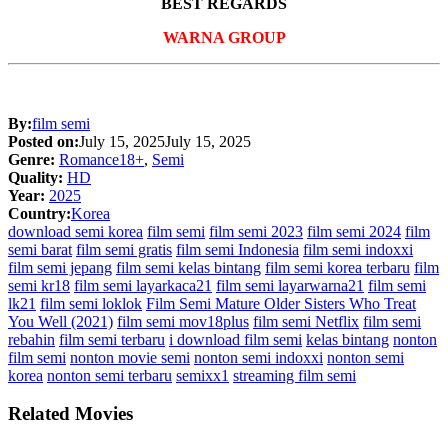
BEST REGARDS
WARNA GROUP
By:
film semi
Posted on:
July 15, 2025
July 15, 2025
Genre:
Romance18+
,
Semi
Quality:
HD
Year:
2025
Country:
Korea
download semi korea
film semi
film semi 2023
film semi 2024
film
semi barat
film semi gratis
film semi Indonesia
film semi indoxxi
film semi jepang
film semi kelas bintang
film semi korea terbaru
film
semi kr18
film semi layarkaca21
film semi layarwarna21
film semi
lk21
film semi loklok
Film Semi Mature Older Sisters Who Treat
You Well (2021)
film semi mov18plus
film semi Netflix
film semi
rebahin
film semi terbaru
i download film semi
kelas bintang
nonton
film semi
nonton movie semi
nonton semi indoxxi
nonton semi
korea
nonton semi terbaru
semixx1
streaming film semi
Related Movies