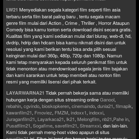
LW21
Menyediakan segala kategori film seperti film asia
terbaru serta film barat paling baru , tentu segala macam
genre film mulai dari Action , Crime , Thriller , Horror Ataupun
Comedy bisa kamu tonton serta download disini secara gratis.
Kualitas film yang kami sediakan mulai dari bluray, web-dl, hd,
dvdrip, hdrip dan hdcam bisa kamu nikmati disini dan untuk
resolusi yang kami berikan tentu bisa anda pilih sesuai
keinginan mulai dari 360p, 480p, 720p dan 1080p. Namun
kami tetap menyarakan kepada seluruh penikmat film untuk
tidak menonton atau mendownload segala jenis film bajakan
dan kami sarankan untuk tetap membeli atau nonton film
resmi yang memiliki lisensi dari pihak terkait.
LAYARWARNA21
Tidak pernah bekerja sama atau memiliki
hubungan kerja dengan situs streaming online
Ganool
,
rebahin
,
cgvindo
,
bioskopkeren
,
cinemaindo
,
dunia21
,
filmapik
,
kawanfilm21
,
Fmoviez
,
FMZM
,
indoxx1
,
indoxxi
,
Juraganfilm21
,
Layarkaca21
,
lk21
,
Melongfilm
,
nb21
,
Pahe in
,
Pusatfilm21
,
Sogafime
,
savefilm21
,
Streamxxi
, dan lain-lain.
Kami tidak pernah meng-host video apapun di situs
savefilm21
ini. Situs ini legal dan hanya berisi tautan menuju