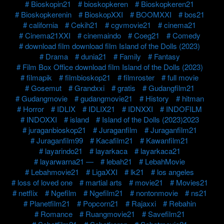
Bioskopin21
bioskopkeren
Bioskopkeren21
Bioskopkerenin
BioskopXXI
BOOMXXI
bos21
california
Cekih21
cgvmovie21
cinema21
Cinema21XXI
cinemaindo
Coeg21
Comedy
download film download film Island of the Dolls (2023)
Drama
dunia21
Family
Fantasy
Film Box Office download film Island of the Dolls (2023)
filmapik
filmbioskop21
filmroster
full movie
Gosemut
Grandxxi
gratis
Gudangfilm21
Gudangmovie
gudangmovie21
History
hitman
Horror
IDLIX
IDLIX21
IDNXXI
INDOFILM
INDOXXI
island
Island of the Dolls (2023)2023
juraganbioskop21
Juraganfilm
Juraganfilm21
Juraganfilm99
Kacafilm21
Kawanfilm21
layarindo21
layarkaca
layarkaca21
layarwarna21 —
lebah21
LebahMovie
Lebahmovie21
LigaXXI
lk21
los angeles
loss of loved one
martial arts
movie21
Movies21
netflix
Ngefilm
Ngefilm21
nontonmovie
ns21
Planetfilm21
Popcorn21
Rajaxxi
Rebahin
Romance
Ruangmovie21
Savefilm21