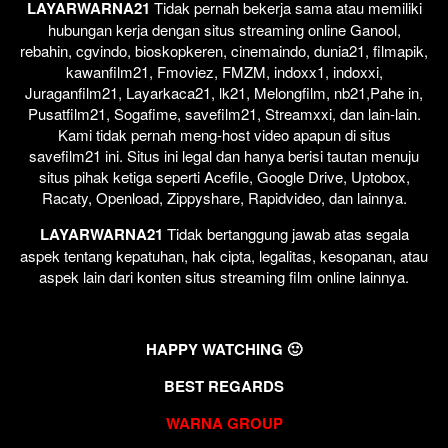
LAYARWARNA21
Tidak pernah bekerja sama atau memiliki
hubungan kerja dengan situs streaming online Ganool,
rebahin, cgvindo, bioskopkeren, cinemaindo, dunia21, filmapik,
kawanfilm21, Fmoviez, FMZM, indoxx1, indoxxi,
Juraganfilm21, Layarkaca21, lk21, Melongfilm, nb21,Pahe in,
Pusatfilm21, Sogafime, savefilm21, Streamxxi, dan lain-lain.
Kami tidak pernah meng-host video apapun di situs
savefilm21 ini. Situs ini legal dan hanya berisi tautan menuju
situs pihak ketiga seperti Acefile, Google Drive, Uptobox,
Racaty, Openload, Zippyshare, Rapidvideo, dan lainnya.
LAYARWARNA21
Tidak bertanggung jawab atas segala
aspek tentang kepatuhan, hak cipta, legalitas, kesopanan, atau
aspek lain dari konten situs streaming film online lainnya.
HAPPY WATCHING 🙂
BEST REGARDS
WARNA GROUP