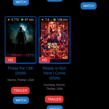
WATCH
2020
WATCH
5.772
97 min
7.6
108 min
HD
HD
Friday the 13th
Ready or Not:
(2009)
Here I Come
(2026)
Horror
,
Thriller
,
USA
Comedy
,
Horror
,
11
Marcus
Thriller
,
USA
TRAILER
Feb
Nispel
19
Matt
2009
TRAILER
WATCH
Mar
Bettinelli-
2026
Olpin
WATCH