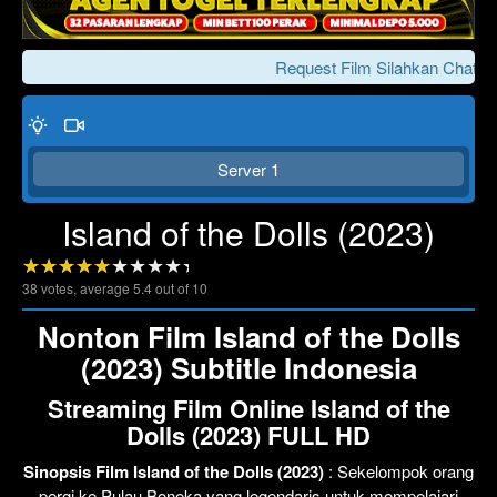
Request Film Silahkan Chat Ke
Server 1
Island of the Dolls (2023)
38
votes, average
5.4
out of 10
Click To Play
Lewati >>>
Nonton Film Island of the Dolls
(2023) Subtitle Indonesia
Streaming Film Online Island of the
Dolls (2023) FULL HD
Sinopsis Film Island of the Dolls (2023)
: Sekelompok orang
pergi ke Pulau Boneka yang legendaris untuk mempelajari