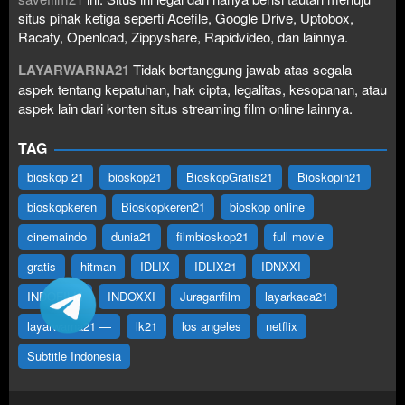
situs pihak ketiga seperti Acefile, Google Drive, Uptobox,
Racaty, Openload, Zippyshare, Rapidvideo, dan lainnya.
LAYARWARNA21
Tidak bertanggung jawab atas segala
aspek tentang kepatuhan, hak cipta, legalitas, kesopanan, atau
aspek lain dari konten situs streaming film online lainnya.
TAG
bioskop 21
bioskop21
BioskopGratis21
Bioskopin21
bioskopkeren
Bioskopkeren21
bioskop online
cinemaindo
dunia21
filmbioskop21
full movie
gratis
hitman
IDLIX
IDLIX21
IDNXXI
INDOFILM
INDOXXI
Juraganfilm
layarkaca21
layarwarna21 —
lk21
los angeles
netflix
Subtitle Indonesia