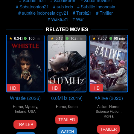
Sobatfilm21
Sobatkeren
Sobatmovie21
Sobatnonton21
sub indo
Subtitle Indonesia
subtitle indonesia cgv21
Terbit21
Thriller
Waktu21
War
RELATED MOVIES
6.342
100 min
5.13
102 min
7.207
98 min
HD
HD
HD
Whistle (2026)
0.0MHz (2019)
#Alive (2020)
Horror
,
Mystery
,
Horror
,
Korea
Action
,
Horror
,
Ireland
,
USA
Science Fiction
,
29
Yoo
Korea
TRAILER
20
Corin
May
Sun-
TRAILER
24
Cho
Jan
Hardy
2019
dong
TRAILER
WATCH
Jun
Il
2026