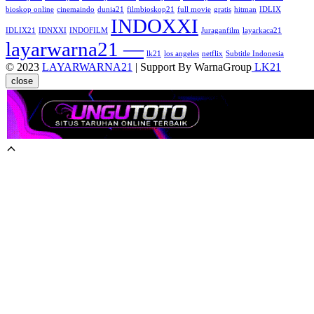
bioskop online
cinemaindo
dunia21
filmbioskop21
full movie
gratis
hitman
IDLIX
INDOXXI
IDLIX21
IDNXXI
INDOFILM
Juraganfilm
layarkaca21
layarwarna21 —
lk21
los angeles
netflix
Subtitle Indonesia
© 2023
LAYARWARNA21
| Support By WarnaGroup
LK21
close