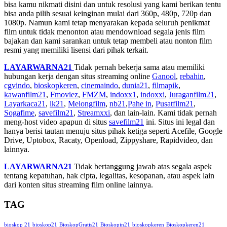
bisa kamu nikmati disini dan untuk resolusi yang kami berikan tentu
bisa anda pilih sesuai keinginan mulai dari 360p, 480p, 720p dan
1080p. Namun kami tetap menyarakan kepada seluruh penikmat
film untuk tidak menonton atau mendownload segala jenis film
bajakan dan kami sarankan untuk tetap membeli atau nonton film
resmi yang memiliki lisensi dari pihak terkait.
LAYARWARNA21
Tidak pernah bekerja sama atau memiliki
hubungan kerja dengan situs streaming online
Ganool
,
rebahin
,
cgvindo
,
bioskopkeren
,
cinemaindo
,
dunia21
,
filmapik
,
kawanfilm21
,
Fmoviez
,
FMZM
,
indoxx1
,
indoxxi
,
Juraganfilm21
,
Layarkaca21
,
lk21
,
Melongfilm
,
nb21
,
Pahe in
,
Pusatfilm21
,
Sogafime
,
savefilm21
,
Streamxxi
, dan lain-lain. Kami tidak pernah
meng-host video apapun di situs
savefilm21
ini. Situs ini legal dan
hanya berisi tautan menuju situs pihak ketiga seperti Acefile, Google
Drive, Uptobox, Racaty, Openload, Zippyshare, Rapidvideo, dan
lainnya.
LAYARWARNA21
Tidak bertanggung jawab atas segala aspek
tentang kepatuhan, hak cipta, legalitas, kesopanan, atau aspek lain
dari konten situs streaming film online lainnya.
TAG
bioskop 21
bioskop21
BioskopGratis21
Bioskopin21
bioskopkeren
Bioskopkeren21