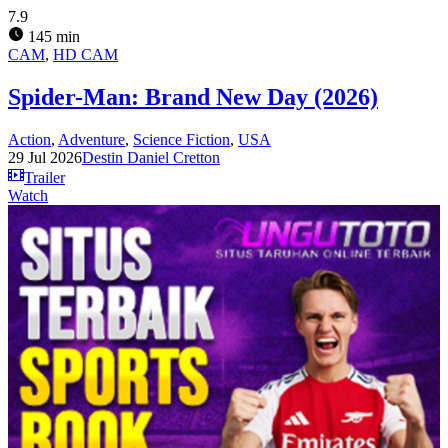
7.9
145 min
CAM
,
HD CAM
Spider-Man: Brand New Day (2026)
Action
,
Adventure
,
Science Fiction
,
USA
29 Jul 2026
Destin Daniel Cretton
Trailer
Watch