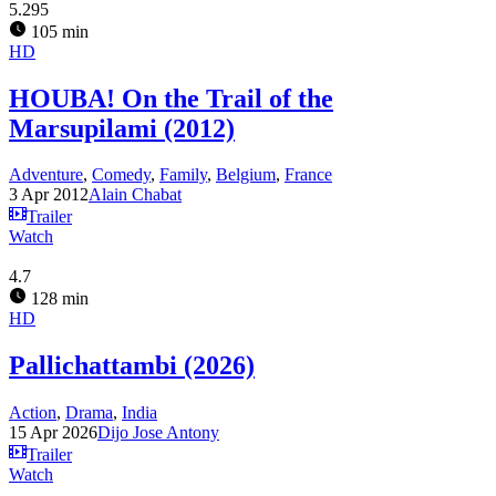
5.295
105 min
HD
HOUBA! On the Trail of the
Marsupilami (2012)
Adventure
,
Comedy
,
Family
,
Belgium
,
France
3 Apr 2012
Alain Chabat
Trailer
Watch
4.7
128 min
HD
Pallichattambi (2026)
Action
,
Drama
,
India
15 Apr 2026
Dijo Jose Antony
Trailer
Watch