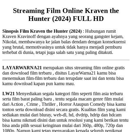
Streaming Film Online Kraven the
Hunter (2024) FULL HD
Sinopsis Film Kraven the Hunter (2024)
: Hubungan rumit
Kraven Kravinoff dengan ayahnya yang seorang gangster kejam,
Nikolai, membawanya ke jalan balas dendam dengan konsekuensi
yang brutal, memotivasinya untuk tidak hanya menjadi pemburu
terhebat di dunia, tetapi juga salah satu yang paling ditakuti.
LAYARWARNA21
merupakan situs streaming film online gratis
dan download film terbaru , disitus LayarWarna21 kamu bisa
menemukan film-film terbaru dan terupdate saat ini dan tentu bisa
kamu download kapan pun kamu mau.
LW21
Menyediakan segala kategori film seperti film asia terbaru
serta film barat paling baru , tentu segala macam genre film mulai
dari Action , Crime , Thriller , Horror Ataupun Comedy bisa kamu
tonton serta download disini secara gratis. Kualitas film yang kami
sediakan mulai dari bluray, web-dl, hd, dvdrip, hdrip dan hdcam
bisa kamu nikmati disini dan untuk resolusi yang kami berikan tentu
bisa anda pilih sesuai keinginan mulai dari 360p, 480p, 720p dan
1080p. Namun kami tetap menyarakan kepada seluruh penikmat