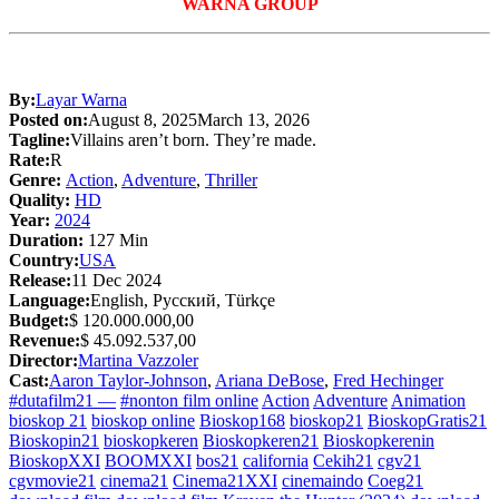
WARNA GROUP
By:
Layar Warna
Posted on:
August 8, 2025
March 13, 2026
Tagline:
Villains aren’t born. They’re made.
Rate:
R
Genre:
Action
,
Adventure
,
Thriller
Quality:
HD
Year:
2024
Duration:
127 Min
Country:
USA
Release:
11 Dec 2024
Language:
English, Pусский, Türkçe
Budget:
$ 120.000.000,00
Revenue:
$ 45.092.537,00
Director:
Martina Vazzoler
Cast:
Aaron Taylor-Johnson
,
Ariana DeBose
,
Fred Hechinger
#dutafilm21 —
#nonton film online
Action
Adventure
Animation
bioskop 21
bioskop online
Bioskop168
bioskop21
BioskopGratis21
Bioskopin21
bioskopkeren
Bioskopkeren21
Bioskopkerenin
BioskopXXI
BOOMXXI
bos21
california
Cekih21
cgv21
cgvmovie21
cinema21
Cinema21XXI
cinemaindo
Coeg21