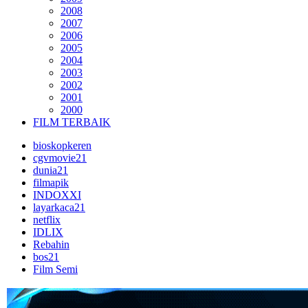
2008
2007
2006
2005
2004
2003
2002
2001
2000
FILM TERBAIK
bioskopkeren
cgvmovie21
dunia21
filmapik
INDOXXI
layarkaca21
netflix
IDLIX
Rebahin
bos21
Film Semi