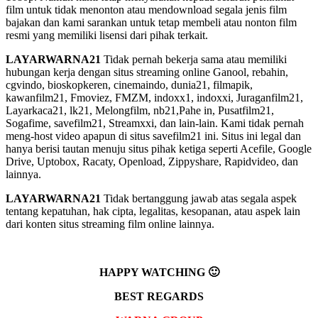
film untuk tidak menonton atau mendownload segala jenis film
bajakan dan kami sarankan untuk tetap membeli atau nonton film
resmi yang memiliki lisensi dari pihak terkait.
LAYARWARNA21
Tidak pernah bekerja sama atau memiliki
hubungan kerja dengan situs streaming online Ganool, rebahin,
cgvindo, bioskopkeren, cinemaindo, dunia21, filmapik,
kawanfilm21, Fmoviez, FMZM, indoxx1, indoxxi, Juraganfilm21,
Layarkaca21, lk21, Melongfilm, nb21,Pahe in, Pusatfilm21,
Sogafime, savefilm21, Streamxxi, dan lain-lain. Kami tidak pernah
meng-host video apapun di situs savefilm21 ini. Situs ini legal dan
hanya berisi tautan menuju situs pihak ketiga seperti Acefile, Google
Drive, Uptobox, Racaty, Openload, Zippyshare, Rapidvideo, dan
lainnya.
LAYARWARNA21
Tidak bertanggung jawab atas segala aspek
tentang kepatuhan, hak cipta, legalitas, kesopanan, atau aspek lain
dari konten situs streaming film online lainnya.
HAPPY WATCHING 🙂
BEST REGARDS