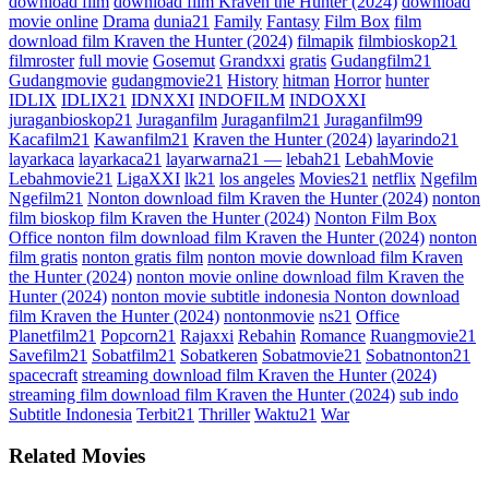
download film
download film Kraven the Hunter (2024)
download
movie online
Drama
dunia21
Family
Fantasy
Film Box
film
download film Kraven the Hunter (2024)
filmapik
filmbioskop21
filmroster
full movie
Gosemut
Grandxxi
gratis
Gudangfilm21
Gudangmovie
gudangmovie21
History
hitman
Horror
hunter
IDLIX
IDLIX21
IDNXXI
INDOFILM
INDOXXI
juraganbioskop21
Juraganfilm
Juraganfilm21
Juraganfilm99
Kacafilm21
Kawanfilm21
Kraven the Hunter (2024)
layarindo21
layarkaca
layarkaca21
layarwarna21 —
lebah21
LebahMovie
Lebahmovie21
LigaXXI
lk21
los angeles
Movies21
netflix
Ngefilm
Ngefilm21
Nonton download film Kraven the Hunter (2024)
nonton
film bioskop film Kraven the Hunter (2024)
Nonton Film Box
Office nonton film download film Kraven the Hunter (2024)
nonton
film gratis
nonton gratis film
nonton movie download film Kraven
the Hunter (2024)
nonton movie online download film Kraven the
Hunter (2024)
nonton movie subtitle indonesia Nonton download
film Kraven the Hunter (2024)
nontonmovie
ns21
Office
Planetfilm21
Popcorn21
Rajaxxi
Rebahin
Romance
Ruangmovie21
Savefilm21
Sobatfilm21
Sobatkeren
Sobatmovie21
Sobatnonton21
spacecraft
streaming download film Kraven the Hunter (2024)
streaming film download film Kraven the Hunter (2024)
sub indo
Subtitle Indonesia
Terbit21
Thriller
Waktu21
War
Related Movies