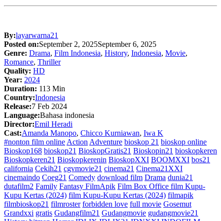
By:
layarwarna21
Posted on:
September 2, 2025
September 6, 2025
Genre:
Drama
,
Film Indonesia
,
History
,
Indonesia
,
Movie
,
Romance
,
Thriller
Quality:
HD
Year:
2024
Duration:
113 Min
Country:
Indonesia
Release:
7 Feb 2024
Language:
Bahasa indonesia
Director:
Emil Heradi
Cast:
Amanda Manopo
,
Chicco Kurniawan
,
Iwa K
#nonton film online
Action
Adventure
bioskop 21
bioskop online
Bioskop168
bioskop21
BioskopGratis21
Bioskopin21
bioskopkeren
Bioskopkeren21
Bioskopkerenin
BioskopXXI
BOOMXXI
bos21
california
Cekih21
cgvmovie21
cinema21
Cinema21XXI
cinemaindo
Coeg21
Comedy
download film
Drama
dunia21
dutafilm2
Family
Fantasy FilmApik
Film Box Office film Kupu-
Kupu Kertas (2024)
film Kupu-Kupu Kertas (2024)
filmapik
filmbioskop21
filmroster
forbidden love
full movie
Gosemut
Grandxxi
gratis
Gudangfilm21
Gudangmovie
gudangmovie21