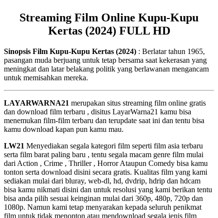
Streaming Film Online Kupu-Kupu
Kertas (2024) FULL HD
Sinopsis Film Kupu-Kupu Kertas (2024)
: Berlatar tahun 1965,
pasangan muda berjuang untuk tetap bersama saat kekerasan yang
meningkat dan latar belakang politik yang berlawanan mengancam
untuk memisahkan mereka.
LAYARWARNA21
merupakan situs streaming film online gratis
dan download film terbaru , disitus LayarWarna21 kamu bisa
menemukan film-film terbaru dan terupdate saat ini dan tentu bisa
kamu download kapan pun kamu mau.
LW21
Menyediakan segala kategori film seperti film asia terbaru
serta film barat paling baru , tentu segala macam genre film mulai
dari Action , Crime , Thriller , Horror Ataupun Comedy bisa kamu
tonton serta download disini secara gratis. Kualitas film yang kami
sediakan mulai dari bluray, web-dl, hd, dvdrip, hdrip dan hdcam
bisa kamu nikmati disini dan untuk resolusi yang kami berikan tentu
bisa anda pilih sesuai keinginan mulai dari 360p, 480p, 720p dan
1080p. Namun kami tetap menyarakan kepada seluruh penikmat
film untuk tidak menonton atau mendownload segala jenis film