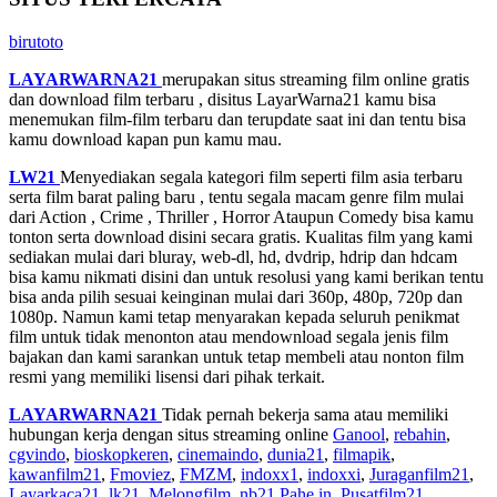
birutoto
LAYARWARNA21
merupakan situs streaming film online gratis
dan download film terbaru , disitus LayarWarna21 kamu bisa
menemukan film-film terbaru dan terupdate saat ini dan tentu bisa
kamu download kapan pun kamu mau.
LW21
Menyediakan segala kategori film seperti film asia terbaru
serta film barat paling baru , tentu segala macam genre film mulai
dari Action , Crime , Thriller , Horror Ataupun Comedy bisa kamu
tonton serta download disini secara gratis. Kualitas film yang kami
sediakan mulai dari bluray, web-dl, hd, dvdrip, hdrip dan hdcam
bisa kamu nikmati disini dan untuk resolusi yang kami berikan tentu
bisa anda pilih sesuai keinginan mulai dari 360p, 480p, 720p dan
1080p. Namun kami tetap menyarakan kepada seluruh penikmat
film untuk tidak menonton atau mendownload segala jenis film
bajakan dan kami sarankan untuk tetap membeli atau nonton film
resmi yang memiliki lisensi dari pihak terkait.
LAYARWARNA21
Tidak pernah bekerja sama atau memiliki
hubungan kerja dengan situs streaming online
Ganool
,
rebahin
,
cgvindo
,
bioskopkeren
,
cinemaindo
,
dunia21
,
filmapik
,
kawanfilm21
,
Fmoviez
,
FMZM
,
indoxx1
,
indoxxi
,
Juraganfilm21
,
Layarkaca21
,
lk21
,
Melongfilm
,
nb21
,
Pahe in
,
Pusatfilm21
,