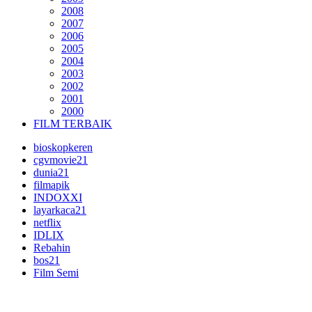
2008
2007
2006
2005
2004
2003
2002
2001
2000
FILM TERBAIK
bioskopkeren
cgvmovie21
dunia21
filmapik
INDOXXI
layarkaca21
netflix
IDLIX
Rebahin
bos21
Film Semi