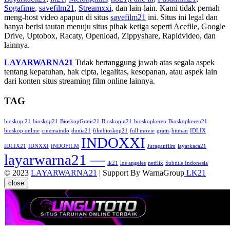
Sogafime
,
savefilm21
,
Streamxxi
, dan lain-lain. Kami tidak pernah
meng-host video apapun di situs
savefilm21
ini. Situs ini legal dan
hanya berisi tautan menuju situs pihak ketiga seperti Acefile, Google
Drive, Uptobox, Racaty, Openload, Zippyshare, Rapidvideo, dan
lainnya.
LAYARWARNA21
Tidak bertanggung jawab atas segala aspek
tentang kepatuhan, hak cipta, legalitas, kesopanan, atau aspek lain
dari konten situs streaming film online lainnya.
TAG
bioskop 21
bioskop21
BioskopGratis21
Bioskopin21
bioskopkeren
Bioskopkeren21
bioskop online
cinemaindo
dunia21
filmbioskop21
full movie
gratis
hitman
IDLIX
INDOXXI
IDLIX21
IDNXXI
INDOFILM
Juraganfilm
layarkaca21
layarwarna21 —
lk21
los angeles
netflix
Subtitle Indonesia
© 2023
LAYARWARNA21
| Support By WarnaGroup
LK21
close