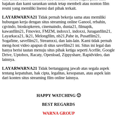
bajakan dan kami sarankan untuk tetap membeli atau nonton film
resmi yang memiliki lisensi dari pihak terkait.
LAYARWARNA21
Tidak pernah bekerja sama atau memiliki
hubungan kerja dengan situs streaming online Ganool, rebahin,
cgvindo, bioskopkeren, cinemaindo, dunia21, filmapik,
kawanfilm21, Fmoviez, FMZM, indoxx1, indoxxi, Juraganfilm21,
Layarkaca21, lk21, Melongfilm, nb21,Pahe in, Pusatfilm21,
Sogafime, savefilm21, Streamxxi, dan lain-lain. Kami tidak pernah
meng-host video apapun di situs savefilm21 ini. Situs ini legal dan
hanya berisi tautan menuju situs pihak ketiga seperti Acefile, Google
Drive, Uptobox, Racaty, Openload, Zippyshare, Rapidvideo, dan
lainnya.
LAYARWARNA21
Tidak bertanggung jawab atas segala aspek
tentang kepatuhan, hak cipta, legalitas, kesopanan, atau aspek lain
dari konten situs streaming film online lainnya.
HAPPY WATCHING 🙂
BEST REGARDS
WARNA GROUP