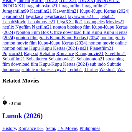
History
hitman
Horror
IDLIX
IDLIX21
IDNXXI
INDOFILM
INDOXXI
juraganbioskop21
Juraganfilm
Juraganfilm21
Juraganfilm99
Kacafilm21
Kawanfilm21
Kupu-Kupu Kertas (2024)
layarindo21
layarkaca
layarkaca21
layarwarna21 —
lebah21
LebahMovie
Lebahmovie21
LigaXXI
lk21
los angeles
Movies21
netflix
Ngefilm
Ngefilm21
nonton bioskop film Kupu-Kupu Kertas
(2024)
Nonton Film Box Office download film Kupu-Kupu Kertas
(2024)
nonton film gratis Kupu-Kupu Kertas (2024)
nonton gratis
nonton movie film Kupu-Kupu Kertas (2024)
nonton movie online
nonton online Kupu-Kupu Kertas (2024)
ns21
Planetfilm21
Popcorn21
Rajaxxi
Rebahin
Romance
Ruangmovie21
Savefilm21
Sobatfilm21
Sobatkeren
Sobatmovie21
Sobatnonton21
streaming
film download film Kupu-Kupu Kertas (2024)
sub indo
Subtitle
Indonesia
subtitle indonesia cgv21
Terbit21
Thriller
Waktu21
War
Related Movies
2
70 min
Lunok (2026)
History
,
Romance18+
,
Semi
,
TV Movie
,
Philippines