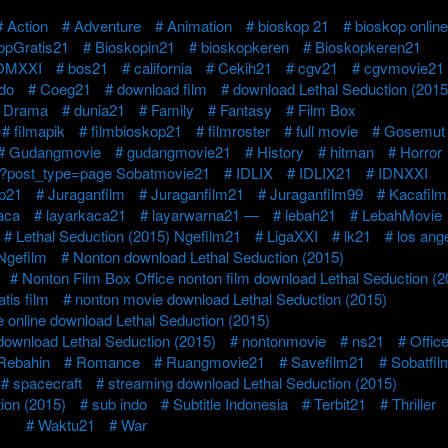
Action
Adventure
Animation
bioskop 21
bioskop online
opGratis21
Bioskopin21
bioskopkeren
Bioskopkeren21
OMXXI
bos21
california
Cekih21
cgv21
cgvmovie21
do
Coeg21
download film
download Lethal Seduction (2015
Drama
dunia21
Family
Fantasy
Film Box
filmapik
filmbioskop21
filmroster
full movie
Gosemut
Gudangmovie
gudangmovie21
History
hitman
Horror
php?post_type=page Sobatmovie21
IDLIX
IDLIX21
IDNXXI
op21
Juraganfilm
Juraganfilm21
Juraganfilm99
Kacafil
aca
layarkaca21
layarwarna21 —
lebah21
LebahMovie
Lethal Seduction (2015) Ngefilm21
LigaXXI
lk21
los ang
Ngefilm
Nonton download Lethal Seduction (2015)
Nonton Film Box Office nonton film download Lethal Seduction (2
tis film
nonton movie download Lethal Seduction (2015)
 online download Lethal Seduction (2015)
download Lethal Seduction (2015)
nontonmovie
ns21
Offic
Rebahin
Romance
Ruangmovie21
Savefilm21
Sobatfil
spacecraft
streaming download Lethal Seduction (2015)
ion (2015)
sub indo
Subtitle Indonesia
Terbit21
Thriller
Waktu21
War