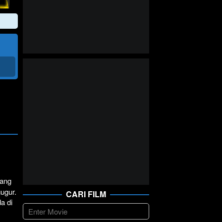
yang
gugur.
CARI FILM
a di