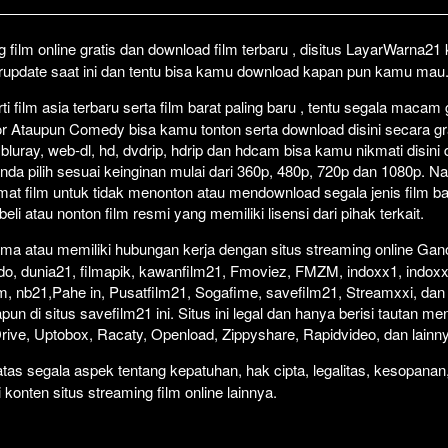
Click To P
Lewati >
film online gratis dan download film terbaru , disitus LayarWarna2
erupdate saat ini dan tentu bisa kamu download kapan pun kamu mau
 film asia terbaru serta film barat paling baru , tentu segala macam
orror Ataupun Comedy bisa kamu tonton serta download disini secara gr
 bluray, web-dl, hd, dvdrip, hdrip dan hdcam bisa kamu nikmati disini
anda pilih sesuai keinginan mulai dari 360p, 480p, 720p dan 1080p. 
at film untuk tidak menonton atau mendownload segala jenis film b
i atau nonton film resmi yang memiliki lisensi dari pihak terkait.
ma atau memiliki hubungan kerja dengan situs streaming online Gano
do, dunia21, filmapik, kawanfilm21, Fmoviez, FMZM, indoxx1, indoxx
m, nb21,Pahe in, Pusatfilm21, Sogafime, savefilm21, Streamxxi, dan 
un di situs savefilm21 ini. Situs ini legal dan hanya berisi tautan me
 Drive, Uptobox, Racaty, Openload, Zippyshare, Rapidvideo, dan lainn
as segala aspek tentang kepatuhan, hak cipta, legalitas, kesopanan
i konten situs streaming film online lainnya.