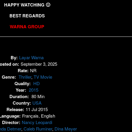
HAPPY WATCHING 🙂
BEST REGARDS
WARNA GROUP
By:
Layar Warna
osted on:
September 3, 2025
Rate:
NR
Genre:
Thriller
,
TV Movie
Quality:
HD
Year:
2015
Duration:
80 Min
Country:
USA
Release:
11 Jul 2015
Language:
Français, English
Director:
Nancy Leopardi
da Detmer
,
Caleb Ruminer
,
Dina Meyer