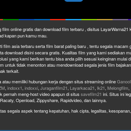
 film online gratis dan download film terbaru , disitus LayarWarna2
load kapan pun kamu mau.
film asia terbaru serta film barat paling baru , tentu segala macam gen
download disini secara gratis. Kualitas film yang kami sediakan mulai
olusi yang kami berikan tentu bisa anda pilih sesuai keinginan mula
lm untuk tidak menonton atau mendownload segala jenis film bajaka
ak terkait.
 atau memiliki hubungan kerja dengan situs streaming online
Ganool
ZM
,
indoxx1
,
indoxxi
,
Juraganfilm21
,
Layarkaca21
,
lk21
,
Melongfilm
,
idak pernah meng-host video apapun di situs
savefilm21
ini. Situs ini l
, Racaty, Openload, Zippyshare, Rapidvideo, dan lainnya.
as segala aspek tentang kepatuhan, hak cipta, legalitas, kesopanan, 