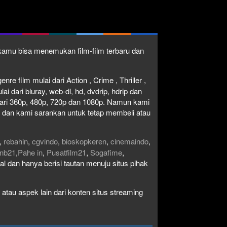
1 kamu bisa menemukan film-film terbaru dan
re film mulai dari Action , Crime , Thriller ,
 dari bluray, web-dl, hd, dvdrip, hdrip dan
i dari 360p, 480p, 720p dan 1080p. Namun kami
n dan kami sarankan untuk tetap membeli atau
,
rebahin
,
cgvindo
,
bioskopkeren
,
cinemaindo
,
nb21
,
Pahe in
,
Pusatfilm21
,
Sogafime
,
egal dan hanya berisi tautan menuju situs pihak
atau aspek lain dari konten situs streaming