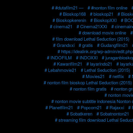
#dutafilm21 —
#nonton film online
Bioskop168
bioskop21
Biosk
Bioskopkerenin
BioskopXXI
BO
cinema21
Cinema21XXI
cinemain
download movie online
film download Lethal Seduction (2015)
Grandxxi
gratis
Gudangfilm21
https://idealink.org/wp-admin/edit.
INDOFILM
INDOXXI
juraganbiosk
Kawanfilm21
layarindo21
layark
Lebahmovie21
Lethal Seduction (2015)
Movies21
netflix
nonton film bioskop Lethal Seduction (2015)
nonton film gratis
nonton gra
nonton movie
nonton movie subtitle indonesia Nonton 
Planetfilm21
Popcorn21
Rajaxxi
Sobatkeren
Sobatnonton21
streaming film download Lethal Seduct