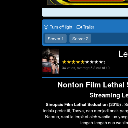
Requ
Turn off light
Trailer
Server 1
Server 2
Le
34
votes, average
5.3
out of 10
Nonton Film Lethal 
Streaming Le
Sinopsis Film Lethal Seduction (2015)
: 
terlalu protektif, Tanya, dan menjadi anak ya
Namun, saat ia terpikat oleh wanita tua yang
tengah-tengah dua wanita