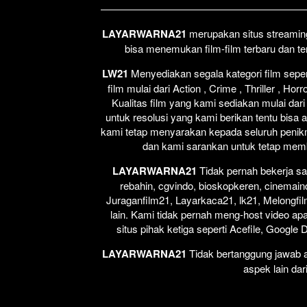
LAYARWARNA21
merupakan situs streaming 
bisa menemukan film-film terbaru dan t
LW21
Menyediakan segala kategori film seperti
film mulai dari Action , Crime , Thriller , H
Kualitas film yang kami sediakan mulai dari
untuk resolusi yang kami berikan tentu bisa 
kami tetap menyarakan kepada seluruh penikm
dan kami sarankan untuk tetap membel
LAYARWARNA21
Tidak pernah bekerja sa
rebahin, cgvindo, bioskopkeren, cinemain
Juraganfilm21, Layarkaca21, lk21, Melongfil
lain. Kami tidak pernah meng-host video apap
situs pihak ketiga seperti Acefile, Google
LAYARWARNA21
Tidak bertanggung jawab at
aspek lain dar