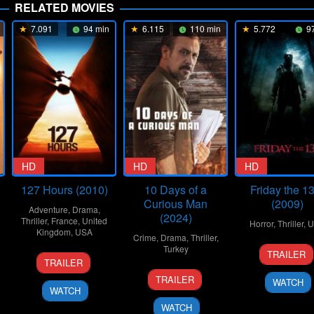
RELATED MOVIES
7.091
94 min
6.115
110 min
5.772
97
HD
HD
HD
127 Hours (2010)
10 Days of a
Friday the 13
Curious Man
(2009)
Adventure
,
Drama
,
(2024)
Thriller
,
France
,
United
Horror
,
Thriller
,
U
Kingdom
,
USA
Crime
,
Drama
,
Thriller
,
11
Marc
Turkey
TRAILER
12
Danny
Feb
Nispe
TRAILER
Nov
Boyle
6
Uluç
2009
TRAILER
WATCH
2010
Nov
Bayraktar
WATCH
2024
WATCH