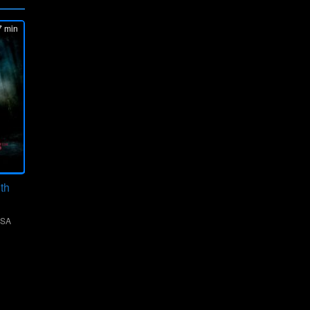
 min
th
SA
us
l