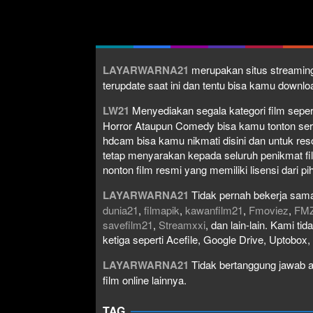
LAYARWARNA21
merupakan situs streaming
terupdate saat ini dan tentu bisa kamu down
LW21
Menyediakan segala kategori film seperti 
Horror Ataupun Comedy bisa kamu tonton serta 
hdcam bisa kamu nikmati disini dan untuk res
tetap menyarakan kepada seluruh penikmat fi
nonton film resmi yang memiliki lisensi dari pih
LAYARWARNA21
Tidak pernah bekerja sama
dunia21
,
filmapik
,
kawanfilm21
,
Fmoviez
,
FM
savefilm21
,
Streamxxi
, dan lain-lain. Kami t
ketiga seperti Acefile, Google Drive, Uptobox
LAYARWARNA21
Tidak bertanggung jawab at
film online lainnya.
TAG