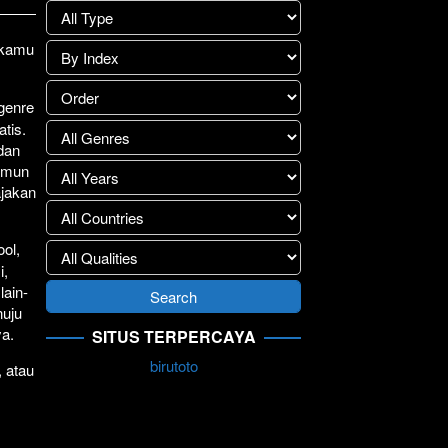
lay
>>
1 kamu
.
 genre
atis.
 dan
Namun
ajakan
ol,
i,
lain-
nuju
ya.
SITUS TERPERCAYA
birutoto
, atau