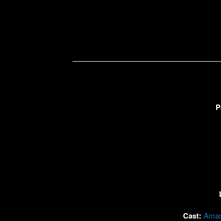
P
Cast:
Aman