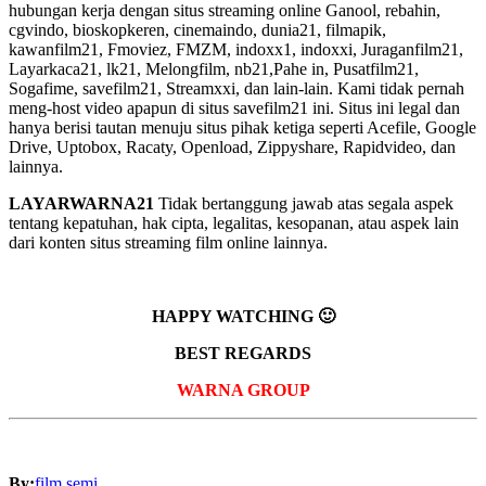
hubungan kerja dengan situs streaming online Ganool, rebahin,
cgvindo, bioskopkeren, cinemaindo, dunia21, filmapik,
kawanfilm21, Fmoviez, FMZM, indoxx1, indoxxi, Juraganfilm21,
Layarkaca21, lk21, Melongfilm, nb21,Pahe in, Pusatfilm21,
Sogafime, savefilm21, Streamxxi, dan lain-lain. Kami tidak pernah
meng-host video apapun di situs savefilm21 ini. Situs ini legal dan
hanya berisi tautan menuju situs pihak ketiga seperti Acefile, Google
Drive, Uptobox, Racaty, Openload, Zippyshare, Rapidvideo, dan
lainnya.
LAYARWARNA21
Tidak bertanggung jawab atas segala aspek
tentang kepatuhan, hak cipta, legalitas, kesopanan, atau aspek lain
dari konten situs streaming film online lainnya.
HAPPY WATCHING 🙂
BEST REGARDS
WARNA GROUP
By:
film semi