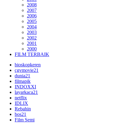
2008
2007
2006
2005
2004
2003
2002
2001
2000
FILM TERBAIK
bioskopkeren
cgvmovie21
dunia21
filmapik
INDOXXI
layarkaca21
netflix
IDLIX
Rebahin
bos21
Film Semi