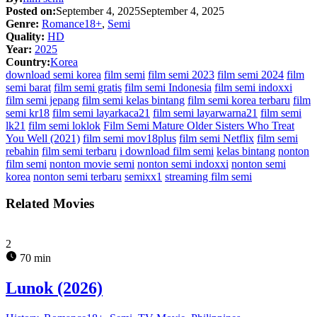
Posted on:
September 4, 2025
September 4, 2025
Genre:
Romance18+
,
Semi
Quality:
HD
Year:
2025
Country:
Korea
download semi korea
film semi
film semi 2023
film semi 2024
film
semi barat
film semi gratis
film semi Indonesia
film semi indoxxi
film semi jepang
film semi kelas bintang
film semi korea terbaru
film
semi kr18
film semi layarkaca21
film semi layarwarna21
film semi
lk21
film semi loklok
Film Semi Mature Older Sisters Who Treat
You Well (2021)
film semi mov18plus
film semi Netflix
film semi
rebahin
film semi terbaru
i download film semi
kelas bintang
nonton
film semi
nonton movie semi
nonton semi indoxxi
nonton semi
korea
nonton semi terbaru
semixx1
streaming film semi
Related Movies
2
70 min
Lunok (2026)