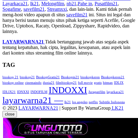
Layarkaca21
,
lk21
,
Melongfilm
,
nb21
,
Pahe in
,
Pusatfilm21
,
Sogafime
,
savefilm21
,
Streamxxi
, dan lain-lain. Kami tidak pernah
meng-host video apapun di situs
savefilm21
ini. Situs ini legal dan
hanya berisi tautan menuju situs pihak ketiga seperti Acefile, Google
Drive, Uptobox, Racaty, Openload, Zippyshare, Rapidvideo, dan
lainnya.
LAYARWARNA21
Tidak bertanggung jawab atas segala aspek
tentang kepatuhan, hak cipta, legalitas, kesopanan, atau aspek lain
dari konten situs streaming film online lainnya.
TAG
bioskop 21
bioskop21
BioskopGratis21
Bioskopin21
bioskopkeren
Bioskopkeren21
bioskop online
cinemaindo
dunia21
filmbioskop21
full movie
gratis
hitman
IDLIX
INDOXXI
IDLIX21
IDNXXI
INDOFILM
Juraganfilm
layarkaca21
layarwarna21 —
lk21
los angeles
netflix
Subtitle Indonesia
© 2023
LAYARWARNA21
| Support By WarnaGroup
LK21
close