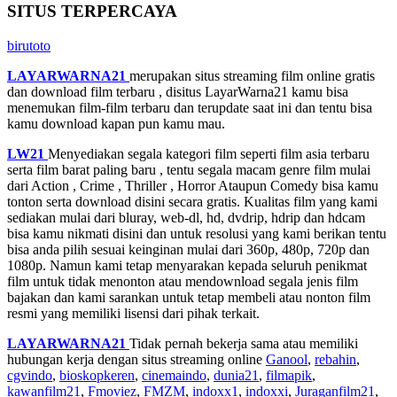
SITUS TERPERCAYA
birutoto
LAYARWARNA21
merupakan situs streaming film online gratis
dan download film terbaru , disitus LayarWarna21 kamu bisa
menemukan film-film terbaru dan terupdate saat ini dan tentu bisa
kamu download kapan pun kamu mau.
LW21
Menyediakan segala kategori film seperti film asia terbaru
serta film barat paling baru , tentu segala macam genre film mulai
dari Action , Crime , Thriller , Horror Ataupun Comedy bisa kamu
tonton serta download disini secara gratis. Kualitas film yang kami
sediakan mulai dari bluray, web-dl, hd, dvdrip, hdrip dan hdcam
bisa kamu nikmati disini dan untuk resolusi yang kami berikan tentu
bisa anda pilih sesuai keinginan mulai dari 360p, 480p, 720p dan
1080p. Namun kami tetap menyarakan kepada seluruh penikmat
film untuk tidak menonton atau mendownload segala jenis film
bajakan dan kami sarankan untuk tetap membeli atau nonton film
resmi yang memiliki lisensi dari pihak terkait.
LAYARWARNA21
Tidak pernah bekerja sama atau memiliki
hubungan kerja dengan situs streaming online
Ganool
,
rebahin
,
cgvindo
,
bioskopkeren
,
cinemaindo
,
dunia21
,
filmapik
,
kawanfilm21
,
Fmoviez
,
FMZM
,
indoxx1
,
indoxxi
,
Juraganfilm21
,