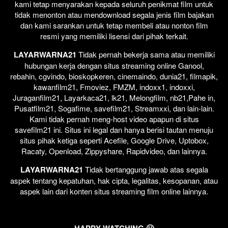
kami tetap menyarakan kepada seluruh penikmat film untuk
tidak menonton atau mendownload segala jenis film bajakan
dan kami sarankan untuk tetap membeli atau nonton film
resmi yang memiliki lisensi dari pihak terkait.
LAYARWARNA21
Tidak pernah bekerja sama atau memiliki
hubungan kerja dengan situs streaming online Ganool,
rebahin, cgvindo, bioskopkeren, cinemaindo, dunia21, filmapik,
kawanfilm21, Fmoviez, FMZM, indoxx1, indoxxi,
Juraganfilm21, Layarkaca21, lk21, Melongfilm, nb21,Pahe in,
Pusatfilm21, Sogafime, savefilm21, Streamxxi, dan lain-lain.
Kami tidak pernah meng-host video apapun di situs
savefilm21 ini. Situs ini legal dan hanya berisi tautan menuju
situs pihak ketiga seperti Acefile, Google Drive, Uptobox,
Racaty, Openload, Zippyshare, Rapidvideo, dan lainnya.
LAYARWARNA21
Tidak bertanggung jawab atas segala
aspek tentang kepatuhan, hak cipta, legalitas, kesopanan, atau
aspek lain dari konten situs streaming film online lainnya.
HAPPY WATCHING 🙂