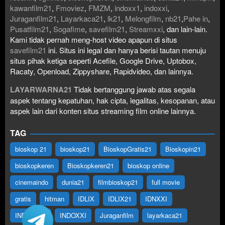
kawanfilm21
,
Fmoviez
,
FMZM
,
indoxx1
,
indoxxi
,
Juraganfilm21
,
Layarkaca21
,
lk21
,
Melongfilm
,
nb21
,
Pahe in
,
Pusatfilm21
,
Sogafime
,
savefilm21
,
Streamxxi
, dan lain-lain.
Kami tidak pernah meng-host video apapun di situs
savefilm21
ini. Situs ini legal dan hanya berisi tautan menuju
situs pihak ketiga seperti Acefile, Google Drive, Uptobox,
Racaty, Openload, Zippyshare, Rapidvideo, dan lainnya.
LAYARWARNA21
Tidak bertanggung jawab atas segala
aspek tentang kepatuhan, hak cipta, legalitas, kesopanan, atau
aspek lain dari konten situs streaming film online lainnya.
TAG
bioskop 21
bioskop21
BioskopGratis21
Bioskopin21
bioskopkeren
Bioskopkeren21
bioskop online
cinemaindo
dunia21
filmbioskop21
full movie
gratis
hitman
IDLIX
IDLIX21
IDNXXI
INDOFILM
INDOXXI
Juraganfilm
layarkaca21