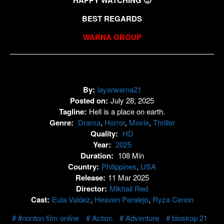
BEST REGARDS
WARNA GROUP
By:
layarwarna21
Posted on:
July 28, 2025
Tagline:
Hell is a place on earth.
Genre:
Drama
,
Horror
,
Movie
,
Thriller
Quality:
HD
Year:
2025
Duration:
108 Min
Country:
Philippines
,
USA
Release:
11 Mar 2025
Director:
Mikhail Red
Cast:
Eula Valdez
,
Heaven Peralejo
,
Ryza Cenon
#nonton film online
Action
Adventure
bioskop 21