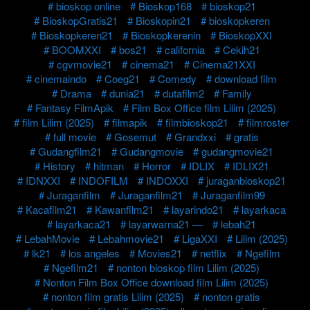
bioskop online
Bioskop168
bioskop21
BioskopGratis21
Bioskopin21
bioskopkeren
Bioskopkeren21
Bioskopkerenin
BioskopXXI
BOOMXXI
bos21
california
Cekih21
cgvmovie21
cinema21
Cinema21XXI
cinemaindo
Coeg21
Comedy
download film
Drama
dunia21
dutafilm2
Family
Fantasy FilmApik
Film Box Office film Lilim (2025)
film Lilim (2025)
filmapik
filmbioskop21
filmroster
full movie
Gosemut
Grandxxi
gratis
Gudangfilm21
Gudangmovie
gudangmovie21
History
hitman
Horror
IDLIX
IDLIX21
IDNXXI
INDOFILM
INDOXXI
juraganbioskop21
Juraganfilm
Juraganfilm21
Juraganfilm99
Kacafilm21
Kawanfilm21
layarindo21
layarkaca
layarkaca21
layarwarna21 —
lebah21
LebahMovie
Lebahmovie21
LigaXXI
Lilim (2025)
lk21
los angeles
Movies21
netflix
Ngefilm
Ngefilm21
nonton bioskop film Lilim (2025)
Nonton Film Box Office download film Lilim (2025)
nonton film gratis Lilim (2025)
nonton gratis