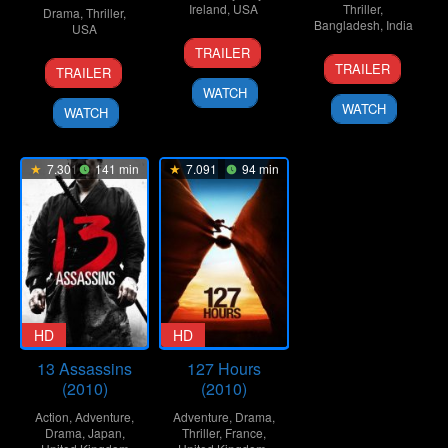
Ireland
,
USA
Thriller
,
Drama
,
Thriller
,
Bangladesh
,
India
USA
20
Corin
TRAILER
21
Redoan
7
Clint
Jan
Hardy
TRAILER
TRAILER
Mar
Rony
Feb
Eastwood
2026
WATCH
2026
2018
WATCH
WATCH
7.301
141 min
7.091
94 min
HD
HD
13 Assassins
127 Hours
(2010)
(2010)
Action
,
Adventure
,
Adventure
,
Drama
,
Drama
,
Japan
,
Thriller
,
France
,