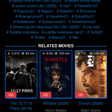
nonton movie film Lilim (2025)
nonton movie online
nonton online Lilim (2025)
ns21
Planetfilm21
Popcorn21
Rajaxxi
Rebahin
Romance
Ruangmovie21
Savefilm21
Sobatfilm21
Sobatkeren
Sobatmovie21
Sobatnonton21
streaming film download film Lilim (2025)
sub indo
Subtitle Indonesia
subtitle indonesia cgv21
Terbit21
Thriller
Waktu21
War
RELATED MOVIES
5.415
94 min
6.342
100 min
7.2
128 min
HD
HD
HD
The 15:17 to
Whistle (2026)
Domm (2026)
Paris (2018)
Horror
,
Mystery
,
Action
,
Drama
,