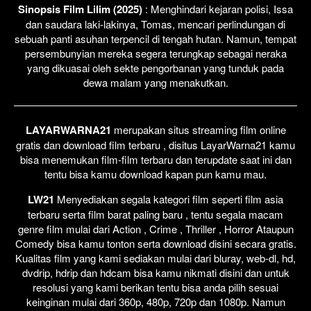
Sinopsis Film Lilim (2025)
: Menghindari kejaran polisi, Issa
dan saudara laki-lakinya, Tomas, mencari perlindungan di
sebuah panti asuhan terpencil di tengah hutan. Namun, tempat
persembunyian mereka segera terungkap sebagai neraka
yang dikuasai oleh sekte pengorbanan yang tunduk pada
dewa malam yang menakutkan.
LAYARWARNA21
merupakan situs streaming film online
gratis dan download film terbaru , disitus LayarWarna21 kamu
bisa menemukan film-film terbaru dan terupdate saat ini dan
tentu bisa kamu download kapan pun kamu mau.
LW21
Menyediakan segala kategori film seperti film asia
terbaru serta film barat paling baru , tentu segala macam
genre film mulai dari Action , Crime , Thriller , Horror Ataupun
Comedy bisa kamu tonton serta download disini secara gratis.
Kualitas film yang kami sediakan mulai dari bluray, web-dl, hd,
dvdrip, hdrip dan hdcam bisa kamu nikmati disini dan untuk
resolusi yang kami berikan tentu bisa anda pilih sesuai
keinginan mulai dari 360p, 480p, 720p dan 1080p. Namun