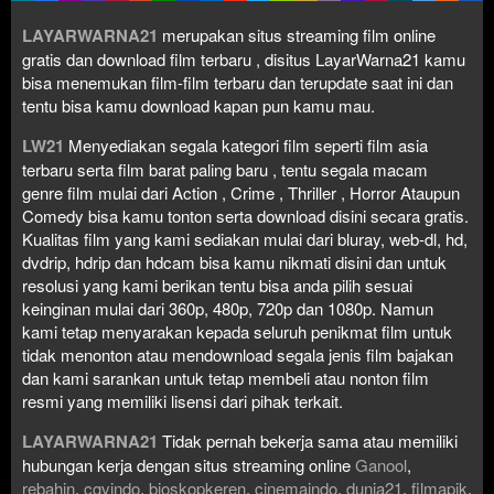
LAYARWARNA21
merupakan situs streaming film online
gratis dan download film terbaru , disitus LayarWarna21 kamu
bisa menemukan film-film terbaru dan terupdate saat ini dan
tentu bisa kamu download kapan pun kamu mau.
LW21
Menyediakan segala kategori film seperti film asia
terbaru serta film barat paling baru , tentu segala macam
genre film mulai dari Action , Crime , Thriller , Horror Ataupun
Comedy bisa kamu tonton serta download disini secara gratis.
Kualitas film yang kami sediakan mulai dari bluray, web-dl, hd,
dvdrip, hdrip dan hdcam bisa kamu nikmati disini dan untuk
resolusi yang kami berikan tentu bisa anda pilih sesuai
keinginan mulai dari 360p, 480p, 720p dan 1080p. Namun
kami tetap menyarakan kepada seluruh penikmat film untuk
tidak menonton atau mendownload segala jenis film bajakan
dan kami sarankan untuk tetap membeli atau nonton film
resmi yang memiliki lisensi dari pihak terkait.
LAYARWARNA21
Tidak pernah bekerja sama atau memiliki
hubungan kerja dengan situs streaming online
Ganool
,
rebahin
,
cgvindo
,
bioskopkeren
,
cinemaindo
,
dunia21
,
filmapik
,