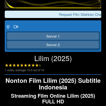
Request Film Silahkan Chat Ke
Server 1
Server 2
Lilim (2025)
Click To Play
Lewati >>>
1
votes, average
10.0
out of 10
Nonton Film Lilim (2025) Subtitle
Indonesia
Streaming Film Online Lilim (2025)
FULL HD