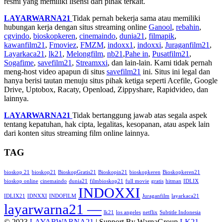
resmi yang memiliki lisensi dari pihak terkait.
LAYARWARNA21
Tidak pernah bekerja sama atau memiliki
hubungan kerja dengan situs streaming online
Ganool
,
rebahin
,
cgvindo
,
bioskopkeren
,
cinemaindo
,
dunia21
,
filmapik
,
kawanfilm21
,
Fmoviez
,
FMZM
,
indoxx1
,
indoxxi
,
Juraganfilm21
,
Layarkaca21
,
lk21
,
Melongfilm
,
nb21
,
Pahe in
,
Pusatfilm21
,
Sogafime
,
savefilm21
,
Streamxxi
, dan lain-lain. Kami tidak pernah
meng-host video apapun di situs
savefilm21
ini. Situs ini legal dan
hanya berisi tautan menuju situs pihak ketiga seperti Acefile, Google
Drive, Uptobox, Racaty, Openload, Zippyshare, Rapidvideo, dan
lainnya.
LAYARWARNA21
Tidak bertanggung jawab atas segala aspek
tentang kepatuhan, hak cipta, legalitas, kesopanan, atau aspek lain
dari konten situs streaming film online lainnya.
TAG
bioskop 21
bioskop21
BioskopGratis21
Bioskopin21
bioskopkeren
Bioskopkeren21
bioskop online
cinemaindo
dunia21
filmbioskop21
full movie
gratis
hitman
IDLIX
INDOXXI
IDLIX21
IDNXXI
INDOFILM
Juraganfilm
layarkaca21
layarwarna21 —
lk21
los angeles
netflix
Subtitle Indonesia
© 2023
LAYARWARNA21
| Support By WarnaGroup
LK21