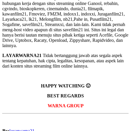
hubungan kerja dengan situs streaming online Ganool, rebahin,
cgvindo, bioskopkeren, cinemaindo, dunia21, filmapik,
kawanfilm21, Fmoviez, FMZM, indoxx1, indoxxi, Juraganfilm21,
Layarkaca21, lk21, Melongfilm, nb21,Pahe in, Pusatfilm21,
Sogafime, savefilm21, Streamxxi, dan lain-lain. Kami tidak pernah
meng-host video apapun di situs savefilm21 ini. Situs ini legal dan
hanya berisi tautan menuju situs pihak ketiga seperti Acefile, Google
Drive, Uptobox, Racaty, Openload, Zippyshare, Rapidvideo, dan
lainnya.
LAYARWARNA21
Tidak bertanggung jawab atas segala aspek
tentang kepatuhan, hak cipta, legalitas, kesopanan, atau aspek lain
dari konten situs streaming film online lainnya.
HAPPY WATCHING 🙂
BEST REGARDS
WARNA GROUP
By:
layarwarna21