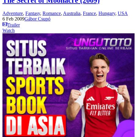
The Secret of Moonacre (2009)
Adventure
,
Fantasy
,
Romance
,
Australia
,
France
,
Hungary
,
USA
6 Feb 2009
Gábor Csupó
Trailer
Watch