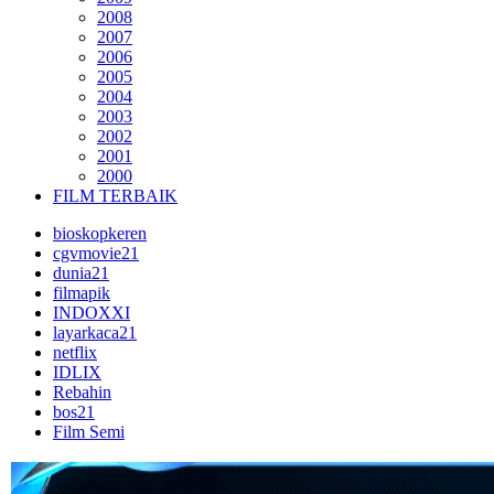
2008
2007
2006
2005
2004
2003
2002
2001
2000
FILM TERBAIK
bioskopkeren
cgvmovie21
dunia21
filmapik
INDOXXI
layarkaca21
netflix
IDLIX
Rebahin
bos21
Film Semi