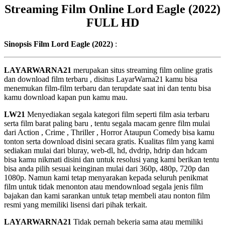
Streaming Film Online Lord Eagle (2022)
FULL HD
Sinopsis Film Lord Eagle (2022)
:
LAYARWARNA21
merupakan situs streaming film online gratis
dan download film terbaru , disitus LayarWarna21 kamu bisa
menemukan film-film terbaru dan terupdate saat ini dan tentu bisa
kamu download kapan pun kamu mau.
LW21
Menyediakan segala kategori film seperti film asia terbaru
serta film barat paling baru , tentu segala macam genre film mulai
dari Action , Crime , Thriller , Horror Ataupun Comedy bisa kamu
tonton serta download disini secara gratis. Kualitas film yang kami
sediakan mulai dari bluray, web-dl, hd, dvdrip, hdrip dan hdcam
bisa kamu nikmati disini dan untuk resolusi yang kami berikan tentu
bisa anda pilih sesuai keinginan mulai dari 360p, 480p, 720p dan
1080p. Namun kami tetap menyarakan kepada seluruh penikmat
film untuk tidak menonton atau mendownload segala jenis film
bajakan dan kami sarankan untuk tetap membeli atau nonton film
resmi yang memiliki lisensi dari pihak terkait.
LAYARWARNA21
Tidak pernah bekerja sama atau memiliki