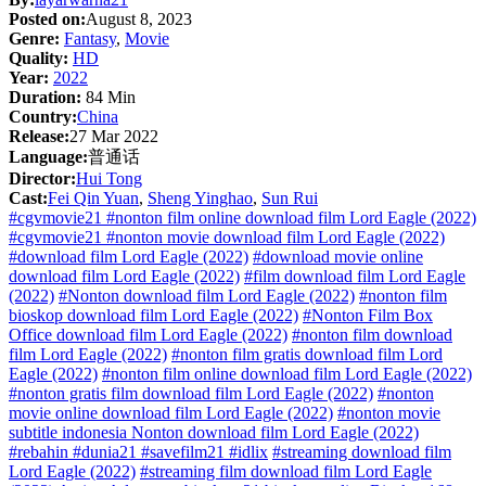
Posted on:
August 8, 2023
Genre:
Fantasy
,
Movie
Quality:
HD
Year:
2022
Duration:
84 Min
Country:
China
Release:
27 Mar 2022
Language:
普通话
Director:
Hui Tong
Cast:
Fei Qin Yuan
,
Sheng Yinghao
,
Sun Rui
#cgvmovie21 #nonton film online download film Lord Eagle (2022)
#cgvmovie21 #nonton movie download film Lord Eagle (2022)
#download film Lord Eagle (2022)
#download movie online
download film Lord Eagle (2022)
#film download film Lord Eagle
(2022)
#Nonton download film Lord Eagle (2022)
#nonton film
bioskop download film Lord Eagle (2022)
#Nonton Film Box
Office download film Lord Eagle (2022)
#nonton film download
film Lord Eagle (2022)
#nonton film gratis download film Lord
Eagle (2022)
#nonton film online download film Lord Eagle (2022)
#nonton gratis film download film Lord Eagle (2022)
#nonton
movie online download film Lord Eagle (2022)
#nonton movie
subtitle indonesia Nonton download film Lord Eagle (2022)
#rebahin #dunia21 #savefilm21 #idlix
#streaming download film
Lord Eagle (2022)
#streaming film download film Lord Eagle