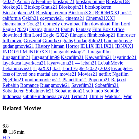
(2022)
Action
Adventure
bioskop 21
bioskop online
Bioskop168
bioskop21
BioskopGratis21
Bioskopin21
bioskopkeren
Bioskopkeren21
Bioskopkerenin
BioskopXXI
BOOMXXI
bos21
california
Cekih21
cgvmovie21
cinema21
Cinema21XXI
cinemaindo
Coeg21
Comedy
download film download film Lord
Eagle (2022)
Drama
dunia21
Family
Fantasy
Film Box Office
download film Lord Eagle (2022)
filmapik
filmbioskop21
filmroster
full movie
Gosemut
Grandxxi
gratis
Gudangfilm21
Gudangmovie
gudangmovie21
History
hitman
Horror
IDLIX
IDLIX21
IDNXXI
INDOFILM
INDOXXI
juraganbioskop21
Juraganfilm
Juraganfilm21
Juraganfilm99
Kacafilm21
Kawanfilm21
layarindo21
layarkaca
layarkaca21
layarwarna21 —
lebah21
LebahMovie
Lebahmovie21
LigaXXI
lk21
Lord Eagle (2022) 2023
los angeles
loss of loved one
martial arts
movie21
Movies21
netflix
Ngefilm
Ngefilm21
nontonmovie
ns21
Planetfilm21
Popcorn21
Rajaxxi
Rebahin
Romance
Ruangmovie21
Savefilm21
Sobatfilm21
Sobatkeren
Sobatmovie21
Sobatnonton21
sub indo
Subtitle
Indonesia
subtitle indonesia cgv21
Terbit21
Thriller
Waktu21
War
Related Movies
6.8
116 min
HD