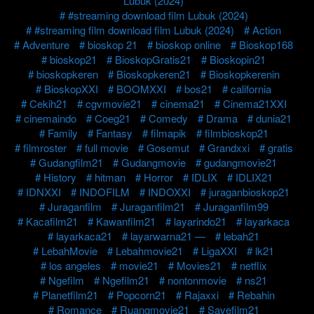
Lubuk (2024)
#streaming download film Lubuk (2024)
#streaming film download film Lubuk (2024)
Action
Adventure
bioskop 21
bioskop online
Bioskop168
bioskop21
BioskopGratis21
Bioskopin21
bioskopkeren
Bioskopkeren21
Bioskopkerenin
BioskopXXI
BOOMXXI
bos21
california
Cekih21
cgvmovie21
cinema21
Cinema21XXI
cinemaindo
Coeg21
Comedy
Drama
dunia21
Family
Fantasy
filmapik
filmbioskop21
filmroster
full movie
Gosemut
Grandxxi
gratis
Gudangfilm21
Gudangmovie
gudangmovie21
History
hitman
Horror
IDLIX
IDLIX21
IDNXXI
INDOFILM
INDOXXI
juraganbioskop21
Juraganfilm
Juraganfilm21
Juraganfilm99
Kacafilm21
Kawanfilm21
layarindo21
layarkaca
layarkaca21
layarwarna21 —
lebah21
LebahMovie
Lebahmovie21
LigaXXI
lk21
los angeles
movie21
Movies21
netflix
Ngefilm
Ngefilm21
nontonmovie
ns21
Planetfilm21
Popcorn21
Rajaxxi
Rebahin
Romance
Ruangmovie21
Savefilm21