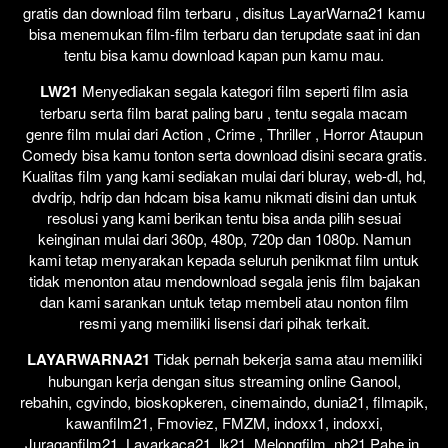
gratis dan download film terbaru , disitus LayarWarna21 kamu
bisa menemukan film-film terbaru dan terupdate saat ini dan
tentu bisa kamu download kapan pun kamu mau.
LW21
Menyediakan segala kategori film seperti film asia
terbaru serta film barat paling baru , tentu segala macam
genre film mulai dari Action , Crime , Thriller , Horror Ataupun
Comedy bisa kamu tonton serta download disini secara gratis.
Kualitas film yang kami sediakan mulai dari bluray, web-dl, hd,
dvdrip, hdrip dan hdcam bisa kamu nikmati disini dan untuk
resolusi yang kami berikan tentu bisa anda pilih sesuai
keinginan mulai dari 360p, 480p, 720p dan 1080p. Namun
kami tetap menyarakan kepada seluruh penikmat film untuk
tidak menonton atau mendownload segala jenis film bajakan
dan kami sarankan untuk tetap membeli atau nonton film
resmi yang memiliki lisensi dari pihak terkait.
LAYARWARNA21
Tidak pernah bekerja sama atau memiliki
hubungan kerja dengan situs streaming online Ganool,
rebahin, cgvindo, bioskopkeren, cinemaindo, dunia21, filmapik,
kawanfilm21, Fmoviez, FMZM, indoxx1, indoxxi,
Juraganfilm21, Layarkaca21, lk21, Melongfilm, nb21,Pahe in,