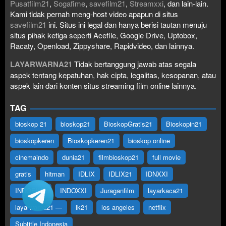
Pusatfilm21
,
Sogafime
,
savefilm21
,
Streamxxi
, dan lain-lain.
Kami tidak pernah meng-host video apapun di situs
savefilm21
ini. Situs ini legal dan hanya berisi tautan menuju
situs pihak ketiga seperti Acefile, Google Drive, Uptobox,
Racaty, Openload, Zippyshare, Rapidvideo, dan lainnya.
LAYARWARNA21
Tidak bertanggung jawab atas segala
aspek tentang kepatuhan, hak cipta, legalitas, kesopanan, atau
aspek lain dari konten situs streaming film online lainnya.
TAG
bioskop 21
bioskop21
BioskopGratis21
Bioskopin21
bioskopkeren
Bioskopkeren21
bioskop online
cinemaindo
dunia21
filmbioskop21
full movie
gratis
hitman
IDLIX
IDLIX21
IDNXXI
INDOFILM
INDOXXI
Juraganfilm
layarkaca21
layarwarna21 —
lk21
los angeles
netflix
Subtitle Indonesia