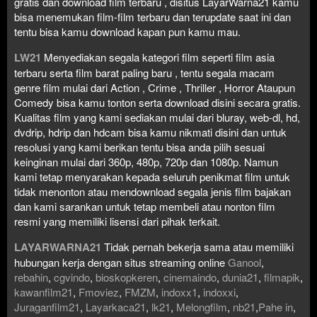
gratis dan download film terbaru , disitus LayarWarna21 kamu
bisa menemukan film-film terbaru dan terupdate saat ini dan
tentu bisa kamu download kapan pun kamu mau.
LW21
Menyediakan segala kategori film seperti film asia
terbaru serta film barat paling baru , tentu segala macam
genre film mulai dari Action , Crime , Thriller , Horror Ataupun
Comedy bisa kamu tonton serta download disini secara gratis.
Kualitas film yang kami sediakan mulai dari bluray, web-dl, hd,
dvdrip, hdrip dan hdcam bisa kamu nikmati disini dan untuk
resolusi yang kami berikan tentu bisa anda pilih sesuai
keinginan mulai dari 360p, 480p, 720p dan 1080p. Namun
kami tetap menyarakan kepada seluruh penikmat film untuk
tidak menonton atau mendownload segala jenis film bajakan
dan kami sarankan untuk tetap membeli atau nonton film
resmi yang memiliki lisensi dari pihak terkait.
LAYARWARNA21
Tidak pernah bekerja sama atau memiliki
hubungan kerja dengan situs streaming online
Ganool
,
rebahin
,
cgvindo
,
bioskopkeren
,
cinemaindo
,
dunia21
,
filmapik
,
kawanfilm21
,
Fmoviez
,
FMZM
,
indoxx1
,
indoxxi
,
Juraganfilm21
,
Layarkaca21
,
lk21
,
Melongfilm
,
nb21
,
Pahe in
,