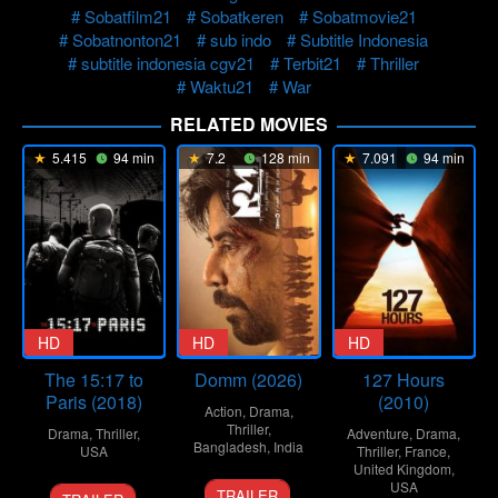
Sobatfilm21
Sobatkeren
Sobatmovie21
Sobatnonton21
sub indo
Subtitle Indonesia
subtitle indonesia cgv21
Terbit21
Thriller
Waktu21
War
RELATED MOVIES
5.415
94 min
7.2
128 min
7.091
94 min
HD
HD
HD
The 15:17 to
Domm (2026)
127 Hours
Paris (2018)
(2010)
Action
,
Drama
,
Thriller
,
Drama
,
Thriller
,
Adventure
,
Drama
,
Bangladesh
,
India
USA
Thriller
,
France
,
United Kingdom
,
21
Redoan
7
Clint
USA
TRAILER