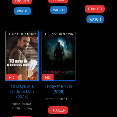
TRAILER
Mar
Rony
Feb
Eastwood
12
Danny
2026
2018
TRAILER
WATCH
WATCH
Nov
Boyle
2010
WATCH
6.115
110 min
5.772
97 min
HD
HD
10 Days of a
Friday the 13th
Curious Man
(2009)
(2024)
Horror
,
Thriller
,
USA
Crime
,
Drama
,
11
Marcus
Thriller
,
Turkey
TRAILER
Feb
Nispel
6
Uluç