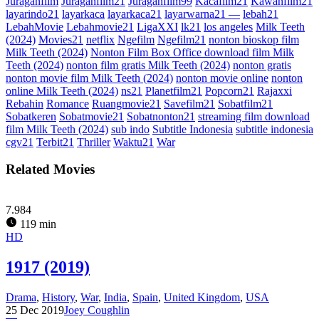
Juraganfilm
Juraganfilm21
Juraganfilm99
Kacafilm21
Kawanfilm21
layarindo21
layarkaca
layarkaca21
layarwarna21 —
lebah21
LebahMovie
Lebahmovie21
LigaXXI
lk21
los angeles
Milk Teeth
(2024)
Movies21
netflix
Ngefilm
Ngefilm21
nonton bioskop film
Milk Teeth (2024)
Nonton Film Box Office download film Milk
Teeth (2024)
nonton film gratis Milk Teeth (2024)
nonton gratis
nonton movie film Milk Teeth (2024)
nonton movie online
nonton
online Milk Teeth (2024)
ns21
Planetfilm21
Popcorn21
Rajaxxi
Rebahin
Romance
Ruangmovie21
Savefilm21
Sobatfilm21
Sobatkeren
Sobatmovie21
Sobatnonton21
streaming film download
film Milk Teeth (2024)
sub indo
Subtitle Indonesia
subtitle indonesia
cgv21
Terbit21
Thriller
Waktu21
War
Related Movies
7.984
119 min
HD
1917 (2019)
Drama
,
History
,
War
,
India
,
Spain
,
United Kingdom
,
USA
25 Dec 2019
Joey Coughlin