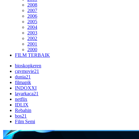
2008
2007
2006
2005
2004
2003
2002
2001
2000
FILM TERBAIK
bioskopkeren
cgvmovie21
dunia21
filmapik
INDOXXI
layarkaca21
netflix
IDLIX
Rebahin
bos21
Film Semi