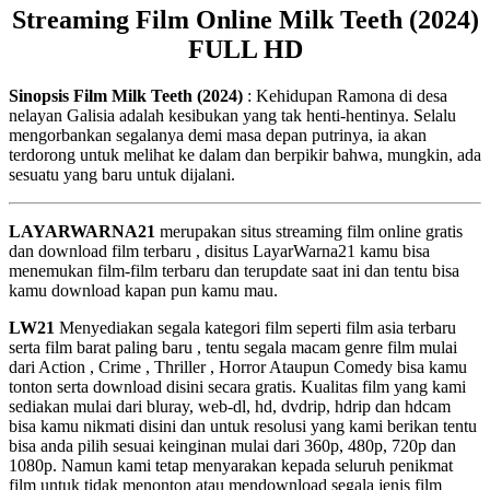
Streaming Film Online Milk Teeth (2024)
FULL HD
Sinopsis Film Milk Teeth (2024)
: Kehidupan Ramona di desa
nelayan Galisia adalah kesibukan yang tak henti-hentinya. Selalu
mengorbankan segalanya demi masa depan putrinya, ia akan
terdorong untuk melihat ke dalam dan berpikir bahwa, mungkin, ada
sesuatu yang baru untuk dijalani.
LAYARWARNA21
merupakan situs streaming film online gratis
dan download film terbaru , disitus LayarWarna21 kamu bisa
menemukan film-film terbaru dan terupdate saat ini dan tentu bisa
kamu download kapan pun kamu mau.
LW21
Menyediakan segala kategori film seperti film asia terbaru
serta film barat paling baru , tentu segala macam genre film mulai
dari Action , Crime , Thriller , Horror Ataupun Comedy bisa kamu
tonton serta download disini secara gratis. Kualitas film yang kami
sediakan mulai dari bluray, web-dl, hd, dvdrip, hdrip dan hdcam
bisa kamu nikmati disini dan untuk resolusi yang kami berikan tentu
bisa anda pilih sesuai keinginan mulai dari 360p, 480p, 720p dan
1080p. Namun kami tetap menyarakan kepada seluruh penikmat
film untuk tidak menonton atau mendownload segala jenis film