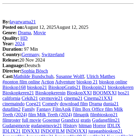
By:
layarwarna21
Posted on:
August 12, 2025
August 12, 2025
Genre:
Drama
,
Movie
Quality:
HD
Year:
2024
Duration:
97 Min
Country:
Germany
,
Switzerland
Release:
20 Nov 2024
Language:
Deutsch
Director:
Sophia Bösch
Cast:
Mathilde Bundschuh
,
Susanne Wolff
,
Ulrich Matthes
#nonton film online
Action
Adventure
bioskop 21
bioskop online
Bioskop168
bioskop21
BioskopGratis21
Bioskopin21
bioskopkeren
Bioskopkeren21
Bioskopkerenin
BioskopXXI
BOOMXXI
bos21
california
Cekih21
cgvmovie21
cinema21
Cinema21XXI
cinemaindo
Coeg21
Comedy
download film
Drama
dunia21
dutafilm2
Family
Fantasy FilmApik
Film Box Office film Milk
Teeth (2024)
film Milk Teeth (2024)
filmapik
filmbioskop21
filmroster
full movie
Gosemut
Grandxxi
gratis
Gudangfilm21
Gudangmovie
gudangmovie21
History
hitman
Horror
IDLIX
IDLIX21
IDNXXI
INDOFILM
INDOXXI
juraganbioskop21