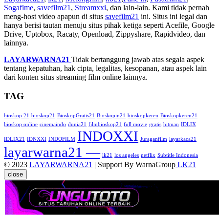
Sogafime
,
savefilm21
,
Streamxxi
, dan lain-lain. Kami tidak pernah
meng-host video apapun di situs
savefilm21
ini. Situs ini legal dan
hanya berisi tautan menuju situs pihak ketiga seperti Acefile, Google
Drive, Uptobox, Racaty, Openload, Zippyshare, Rapidvideo, dan
lainnya.
LAYARWARNA21
Tidak bertanggung jawab atas segala aspek
tentang kepatuhan, hak cipta, legalitas, kesopanan, atau aspek lain
dari konten situs streaming film online lainnya.
TAG
bioskop 21
bioskop21
BioskopGratis21
Bioskopin21
bioskopkeren
Bioskopkeren21
bioskop online
cinemaindo
dunia21
filmbioskop21
full movie
gratis
hitman
IDLIX
INDOXXI
IDLIX21
IDNXXI
INDOFILM
Juraganfilm
layarkaca21
layarwarna21 —
lk21
los angeles
netflix
Subtitle Indonesia
© 2023
LAYARWARNA21
| Support By WarnaGroup
LK21
close