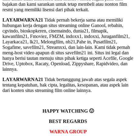
bajakan dan kami sarankan untuk tetap membeli atau nonton film
resmi yang memiliki lisensi dari pihak terkait.
LAYARWARNA21
Tidak pernah bekerja sama atau memiliki
hubungan kerja dengan situs streaming online Ganool, rebahin,
cgvindo, bioskopkeren, cinemaindo, dunia21, filmapik,
kawanfilm21, Fmoviez, FMZM, indoxx1, indoxxi, Juraganfilm21,
Layarkaca21, lk21, Melongfilm, nb21,Pahe in, Pusatfilm21,
Sogafime, savefilm21, Streamxxi, dan lain-lain. Kami tidak pernah
meng-host video apapun di situs savefilm21 ini. Situs ini legal dan
hanya berisi tautan menuju situs pihak ketiga seperti Acefile, Google
Drive, Uptobox, Racaty, Openload, Zippyshare, Rapidvideo, dan
lainnya.
LAYARWARNA21
Tidak bertanggung jawab atas segala aspek
tentang kepatuhan, hak cipta, legalitas, kesopanan, atau aspek lain
dari konten situs streaming film online lainnya.
HAPPY WATCHING 🙂
BEST REGARDS
WARNA GROUP