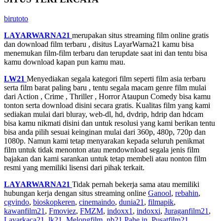
birutoto
LAYARWARNA21
merupakan situs streaming film online gratis
dan download film terbaru , disitus LayarWarna21 kamu bisa
menemukan film-film terbaru dan terupdate saat ini dan tentu bisa
kamu download kapan pun kamu mau.
LW21
Menyediakan segala kategori film seperti film asia terbaru
serta film barat paling baru , tentu segala macam genre film mulai
dari Action , Crime , Thriller , Horror Ataupun Comedy bisa kamu
tonton serta download disini secara gratis. Kualitas film yang kami
sediakan mulai dari bluray, web-dl, hd, dvdrip, hdrip dan hdcam
bisa kamu nikmati disini dan untuk resolusi yang kami berikan tentu
bisa anda pilih sesuai keinginan mulai dari 360p, 480p, 720p dan
1080p. Namun kami tetap menyarakan kepada seluruh penikmat
film untuk tidak menonton atau mendownload segala jenis film
bajakan dan kami sarankan untuk tetap membeli atau nonton film
resmi yang memiliki lisensi dari pihak terkait.
LAYARWARNA21
Tidak pernah bekerja sama atau memiliki
hubungan kerja dengan situs streaming online
Ganool
,
rebahin
,
cgvindo
,
bioskopkeren
,
cinemaindo
,
dunia21
,
filmapik
,
kawanfilm21
,
Fmoviez
,
FMZM
,
indoxx1
,
indoxxi
,
Juraganfilm21
,
Layarkaca21
,
lk21
,
Melongfilm
,
nb21
,
Pahe in
,
Pusatfilm21
,