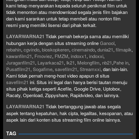
kami tetap menyarakan kepada seluruh penikmat film untuk
tidak menonton atau mendownload segala jenis film bajakan
dan kami sarankan untuk tetap membeli atau nonton film
resmi yang memiliki lisensi dari pihak terkait.
LAYARWARNA21
Tidak pernah bekerja sama atau memiliki
hubungan kerja dengan situs streaming online
Ganool
,
rebahin
,
cgvindo
,
bioskopkeren
,
cinemaindo
,
dunia21
,
filmapik
,
kawanfilm21
,
Fmoviez
,
FMZM
,
indoxx1
,
indoxxi
,
Juraganfilm21
,
Layarkaca21
,
lk21
,
Melongfilm
,
nb21
,
Pahe in
,
Pusatfilm21
,
Sogafime
,
savefilm21
,
Streamxxi
, dan lain-lain.
Kami tidak pernah meng-host video apapun di situs
savefilm21
ini. Situs ini legal dan hanya berisi tautan menuju
situs pihak ketiga seperti Acefile, Google Drive, Uptobox,
Racaty, Openload, Zippyshare, Rapidvideo, dan lainnya.
LAYARWARNA21
Tidak bertanggung jawab atas segala
aspek tentang kepatuhan, hak cipta, legalitas, kesopanan, atau
aspek lain dari konten situs streaming film online lainnya.
TAG