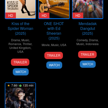
HD
HD
HD
Kiss of the
ONE SHOT
Mendadak
Spider Woman
with Ed
Dangdut
(2025)
Sheeran
(2025)
(2025)
Drama
,
Music
,
Comedy
,
Drama
,
Romance
,
Thriller
,
Music
,
Indonesia
Movie
,
Music
,
USA
United Kingdom
,
USA
29
Monty
19
Philip
TRAILER
TRAILER
Apr
Tiwa
Nov
Barantini
9
Bill
2025
TRAILER
2025
WATCH
Oct
Condon
WATCH
2025
WATCH
7.666
135 min