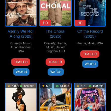
HD
HD
Merrily We Roll
The Choral
Off the Record
Along (2025)
(2025)
(2025)
Comedy
,
Music
,
Comedy
,
Drama
,
Drama
,
Music
,
USA
United Kingdom
,
Music
,
United
USA
Kingdom
,
USA
2
Kirsten
TRAILER
May
Foe
4
Maria
7
Nicholas
2025
TRAILER
TRAILER
WATCH
Dec
Friedman
Nov
Hytner
2025
2025
WATCH
WATCH
6.091
128 min
5.8
61 min
6.7
109 min