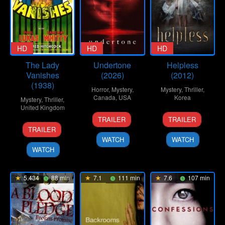
HD
HD
HD
The Lady
Undertone
Helpless
Vanishes
(2026)
(2012)
(1938)
Horror
,
Mystery
,
Mystery
,
Thriller
,
Canada
,
USA
Korea
Mystery
,
Thriller
,
United Kingdom
12
Ian
8
Byun
TRAILER
TRAILER
7
Alfred
Mar
Tuason
Mar
Young-
TRAILER
Oct
Hitchcock
2026
2012
joo
WATCH
WATCH
1938
WATCH
5.434
88 min
7.1
111 min
7.6
107 min