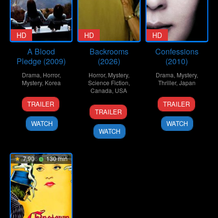
HD
HD
HD
A Blood
Backrooms
Confessions
Pledge (2009)
(2026)
(2010)
Drama
,
Horror
,
Horror
,
Mystery
,
Drama
,
Mystery
,
Mystery
,
Korea
Science Fiction
,
Thriller
,
Japan
Canada
,
USA
18
Lee
4
Tetsuya
TRAILER
TRAILER
27
Kane
Jun
Jong-
Jun
Nakashima
TRAILER
May
Parsons
2009
yong
2010
WATCH
WATCH
2026
WATCH
7.906
130 min