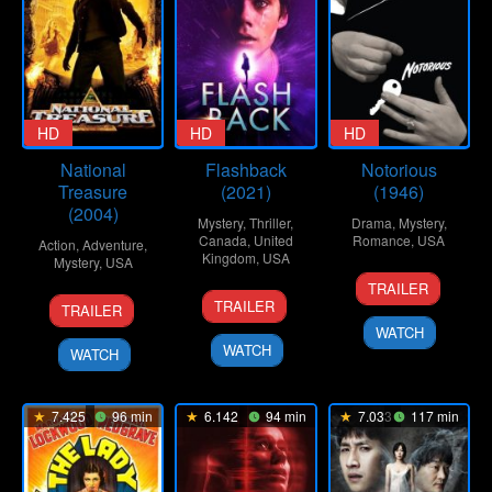
HD
HD
HD
National
Flashback
Notorious
Treasure
(2021)
(1946)
(2004)
Mystery
,
Thriller
,
Drama
,
Mystery
,
Canada
,
United
Romance
,
USA
Action
,
Adventure
,
Kingdom
,
USA
Mystery
,
USA
21
Alfred
TRAILER
3
Christopher
19
Jon
Aug
Hitchcock
TRAILER
TRAILER
Jun
MacBride
Nov
Turteltaub
1946
WATCH
2021
2004
WATCH
WATCH
7.425
96 min
6.142
94 min
7.033
117 min