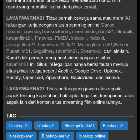
resmi yang memiliki lisensi dari pihak terkait.
LAYARWARNA21
Tidak pernah bekerja sama atau memiliki
hubungan kerja dengan situs streaming online
Ganool
,
rebahin
,
cgvindo
,
bioskopkeren
,
cinemaindo
,
dunia21
,
filmapik
,
kawanfilm21
,
Fmoviez
,
FMZM
,
indoxx1
,
indoxxi
,
Juraganfilm21
,
Layarkaca21
,
lk21
,
Melongfilm
,
nb21
,
Pahe in
,
Pusatfilm21
,
Sogafime
,
savefilm21
,
Streamxxi
, dan lain-lain.
Kami tidak pernah meng-host video apapun di situs
savefilm21
ini. Situs ini legal dan hanya berisi tautan menuju
situs pihak ketiga seperti Acefile, Google Drive, Uptobox,
Racaty, Openload, Zippyshare, Rapidvideo, dan lainnya.
LAYARWARNA21
Tidak bertanggung jawab atas segala
aspek tentang kepatuhan, hak cipta, legalitas, kesopanan, atau
aspek lain dari konten situs streaming film online lainnya.
TAG
bioskop 21
bioskop21
BioskopGratis21
Bioskopin21
bioskopkeren
Bioskopkeren21
bioskop online