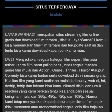
SITUS TERPERCAYA
birutoto
LAYARWARNA21
merupakan situs streaming film online
gratis dan download film terbaru , disitus LayarWarna21 kamu
bisa menemukan film-film terbaru dan terupdate saat ini dan
tentu bisa kamu download kapan pun kamu mau.
LW21
Menyediakan segala kategori film seperti film asia
terbaru serta film barat paling baru , tentu segala macam
genre film mulai dari Action , Crime , Thriller , Horror Ataupun
Comedy bisa kamu tonton serta download disini secara gratis.
Kualitas film yang kami sediakan mulai dari bluray, web-dl, hd,
dvdrip, hdrip dan hdcam bisa kamu nikmati disini dan untuk
resolusi yang kami berikan tentu bisa anda pilih sesuai
keinginan mulai dari 360p, 480p, 720p dan 1080p. Namun
kami tetap menyarakan kepada seluruh penikmat film untuk
tidak menonton atau mendownload segala jenis film bajakan
dan kami sarankan untuk tetap membeli atau nonton film