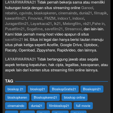
LAYARWARNA21
Tidak pernah bekerja sama atau memiliki
hubungan kerja dengan situs streaming online
Ganool
,
rebahin
,
cgvindo
,
bioskopkeren
,
cinemaindo
,
dunia21
,
filmapik
,
kawanfilm21
,
Fmoviez
,
FMZM
,
indoxx1
,
indoxxi
,
Juraganfilm21
,
Layarkaca21
,
lk21
,
Melongfilm
,
nb21
,
Pahe in
,
Pusatfilm21
,
Sogafime
,
savefilm21
,
Streamxxi
, dan lain-lain.
Kami tidak pernah meng-host video apapun di situs
savefilm21
ini. Situs ini legal dan hanya berisi tautan menuju
situs pihak ketiga seperti Acefile, Google Drive, Uptobox,
Racaty, Openload, Zippyshare, Rapidvideo, dan lainnya.
LAYARWARNA21
Tidak bertanggung jawab atas segala
aspek tentang kepatuhan, hak cipta, legalitas, kesopanan, atau
aspek lain dari konten situs streaming film online lainnya.
TAG
bioskop 21
bioskop21
BioskopGratis21
Bioskopin21
bioskopkeren
Bioskopkeren21
bioskop online
cinemaindo
dunia21
filmbioskop21
full movie