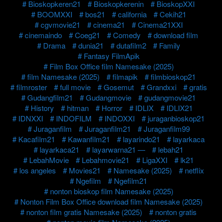
Bioskopkeren21
Bioskopkerenin
BioskopXXI
BOOMXXI
bos21
california
Cekih21
cgvmovie21
cinema21
Cinema21XXI
cinemaindo
Coeg21
Comedy
download film
Drama
dunia21
dutafilm2
Family
Fantasy FilmApik
Film Box Office film Namesake (2025)
film Namesake (2025)
filmapik
filmbioskop21
filmroster
full movie
Gosemut
Grandxxi
gratis
Gudangfilm21
Gudangmovie
gudangmovie21
History
hitman
Horror
IDLIX
IDLIX21
IDNXXI
INDOFILM
INDOXXI
juraganbioskop21
Juraganfilm
Juraganfilm21
Juraganfilm99
Kacafilm21
Kawanfilm21
layarindo21
layarkaca
layarkaca21
layarwarna21 —
lebah21
LebahMovie
Lebahmovie21
LigaXXI
lk21
los angeles
Movies21
Namesake (2025)
netflix
Ngefilm
Ngefilm21
nonton bioskop film Namesake (2025)
Nonton Film Box Office download film Namesake (2025)
nonton film gratis Namesake (2025)
nonton gratis