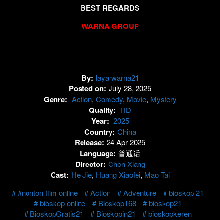
BEST REGARDS
WARNA GROUP
By:
layarwarna21
Posted on:
July 28, 2025
Genre:
Action
,
Comedy
,
Movie
,
Mystery
Quality:
HD
Year:
2025
Country:
China
Release:
24 Apr 2025
Language:
普通话
Director:
Chen Xiang
Cast:
He Jie
,
Huang Xiaofei
,
Mao Tai
#nonton film online
Action
Adventure
bioskop 21
bioskop online
Bioskop168
bioskop21
BioskopGratis21
Bioskopin21
bioskopkeren