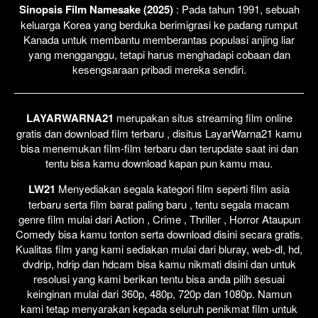
Sinopsis Film Namesake (2025)
: Pada tahun 1991, sebuah
keluarga Korea yang berduka berimigrasi ke padang rumput
Kanada untuk membantu memberantas populasi anjing liar
yang mengganggu, tetapi harus menghadapi cobaan dan
kesengsaraan pribadi mereka sendiri.
LAYARWARNA21
merupakan situs streaming film online
gratis dan download film terbaru , disitus LayarWarna21 kamu
bisa menemukan film-film terbaru dan terupdate saat ini dan
tentu bisa kamu download kapan pun kamu mau.
LW21
Menyediakan segala kategori film seperti film asia
terbaru serta film barat paling baru , tentu segala macam
genre film mulai dari Action , Crime , Thriller , Horror Ataupun
Comedy bisa kamu tonton serta download disini secara gratis.
Kualitas film yang kami sediakan mulai dari bluray, web-dl, hd,
dvdrip, hdrip dan hdcam bisa kamu nikmati disini dan untuk
resolusi yang kami berikan tentu bisa anda pilih sesuai
keinginan mulai dari 360p, 480p, 720p dan 1080p. Namun
kami tetap menyarakan kepada seluruh penikmat film untuk