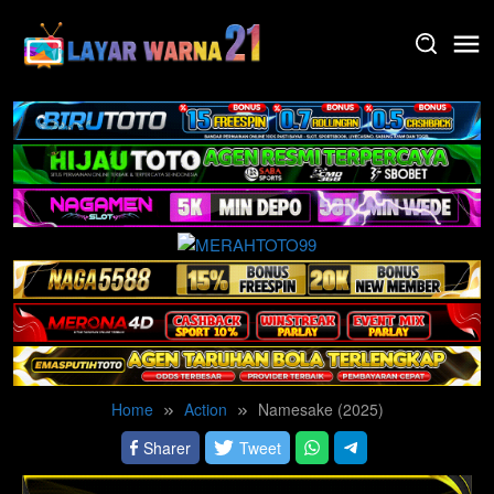
Skip
to
content
Home
Action
Namesake (2025)
Sharer
Tweet