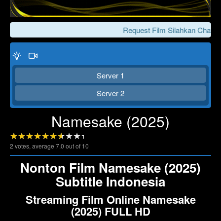
Request Film Silahkan Chat Ke
Server 1
Server 2
Namesake (2025)
Click To Play
Lewati >>>
2
votes, average
7.0
out of 10
Nonton Film Namesake (2025)
Subtitle Indonesia
Streaming Film Online Namesake
(2025) FULL HD