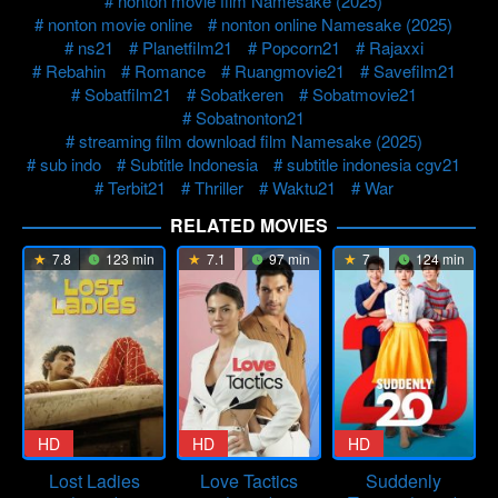
nonton movie film Namesake (2025)
nonton movie online
nonton online Namesake (2025)
ns21
Planetfilm21
Popcorn21
Rajaxxi
Rebahin
Romance
Ruangmovie21
Savefilm21
Sobatfilm21
Sobatkeren
Sobatmovie21
Sobatnonton21
streaming film download film Namesake (2025)
sub indo
Subtitle Indonesia
subtitle indonesia cgv21
Terbit21
Thriller
Waktu21
War
RELATED MOVIES
7.8
123 min
7.1
97 min
7
124 min
HD
HD
HD
Lost Ladies
Love Tactics
Suddenly