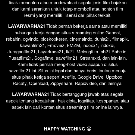
tidak menonton atau mendownload segala jenis film bajakan
dan kami sarankan untuk tetap membeli atau nonton film
resmi yang memiliki lisensi dari pihak terkait.
LAYARWARNA21
Tidak pernah bekerja sama atau memiliki
hubungan kerja dengan situs streaming online Ganool,
rebahin, cgvindo, bioskopkeren, cinemaindo, dunia21, filmapik,
kawanfilm21, Fmoviez, FMZM, indoxx1, indoxxi,
Juraganfilm21, Layarkaca21, lk21, Melongfilm, nb21,Pahe in,
Pusatfilm21, Sogafime, savefilm21, Streamxxi, dan lain-lain.
Kami tidak pernah meng-host video apapun di situs
savefilm21 ini. Situs ini legal dan hanya berisi tautan menuju
situs pihak ketiga seperti Acefile, Google Drive, Uptobox,
Racaty, Openload, Zippyshare, Rapidvideo, dan lainnya.
LAYARWARNA21
Tidak bertanggung jawab atas segala
aspek tentang kepatuhan, hak cipta, legalitas, kesopanan, atau
aspek lain dari konten situs streaming film online lainnya.
HAPPY WATCHING 🙂