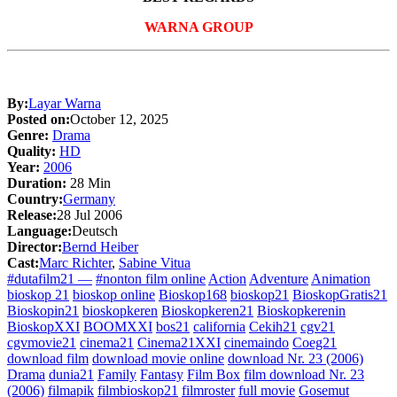
WARNA GROUP
By:
Layar Warna
Posted on:
October 12, 2025
Genre:
Drama
Quality:
HD
Year:
2006
Duration:
28 Min
Country:
Germany
Release:
28 Jul 2006
Language:
Deutsch
Director:
Bernd Heiber
Cast:
Marc Richter
,
Sabine Vitua
#dutafilm21 —
#nonton film online
Action
Adventure
Animation
bioskop 21
bioskop online
Bioskop168
bioskop21
BioskopGratis21
Bioskopin21
bioskopkeren
Bioskopkeren21
Bioskopkerenin
BioskopXXI
BOOMXXI
bos21
california
Cekih21
cgv21
cgvmovie21
cinema21
Cinema21XXI
cinemaindo
Coeg21
download film
download movie online
download Nr. 23 (2006)
Drama
dunia21
Family
Fantasy
Film Box
film download Nr. 23
(2006)
filmapik
filmbioskop21
filmroster
full movie
Gosemut