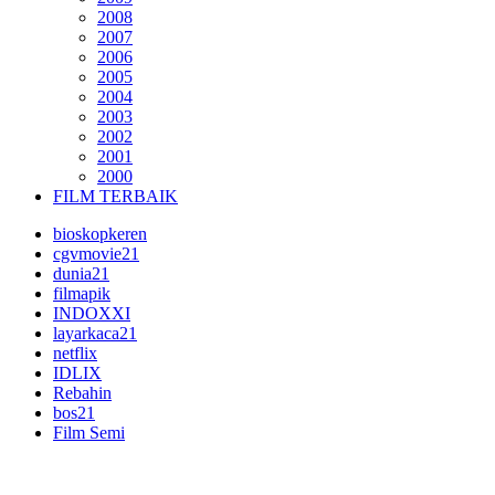
2008
2007
2006
2005
2004
2003
2002
2001
2000
FILM TERBAIK
bioskopkeren
cgvmovie21
dunia21
filmapik
INDOXXI
layarkaca21
netflix
IDLIX
Rebahin
bos21
Film Semi