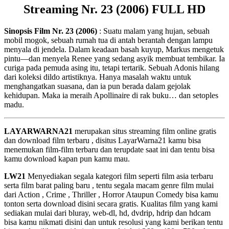
Streaming Nr. 23 (2006) FULL HD
Sinopsis Film Nr. 23 (2006)
: Suatu malam yang hujan, sebuah
mobil mogok, sebuah rumah tua di antah berantah dengan lampu
menyala di jendela. Dalam keadaan basah kuyup, Markus mengetuk
pintu—dan menyela Renee yang sedang asyik membuat tembikar. Ia
curiga pada pemuda asing itu, tetapi tertarik. Sebuah Adonis hilang
dari koleksi dildo artistiknya. Hanya masalah waktu untuk
menghangatkan suasana, dan ia pun berada dalam gejolak
kehidupan. Maka ia meraih Apollinaire di rak buku… dan setoples
madu.
LAYARWARNA21
merupakan situs streaming film online gratis
dan download film terbaru , disitus LayarWarna21 kamu bisa
menemukan film-film terbaru dan terupdate saat ini dan tentu bisa
kamu download kapan pun kamu mau.
LW21
Menyediakan segala kategori film seperti film asia terbaru
serta film barat paling baru , tentu segala macam genre film mulai
dari Action , Crime , Thriller , Horror Ataupun Comedy bisa kamu
tonton serta download disini secara gratis. Kualitas film yang kami
sediakan mulai dari bluray, web-dl, hd, dvdrip, hdrip dan hdcam
bisa kamu nikmati disini dan untuk resolusi yang kami berikan tentu