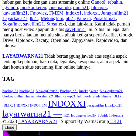
hubungan kerja dengan situs streaming online
Ganool
,
rebahin
,
cgvindo
,
bioskopkeren
,
cinemaindo
,
dunia21
,
filmapik
,
kawanfilm21
,
Fmoviez
,
FMZM
,
indoxx1
,
indoxxi
,
Juraganfilm21
,
Layarkaca21
,
lk21
,
Melongfilm
,
nb21
,
Pahe in
,
Pusatfilm21
,
Sogafime
,
savefilm21
,
Streamxxi
, dan lain-lain. Kami tidak pernah
meng-host video apapun di situs
savefilm21
ini. Situs ini legal dan
hanya berisi tautan menuju situs pihak ketiga seperti Acefile, Google
Drive, Uptobox, Racaty, Openload, Zippyshare, Rapidvideo, dan
lainnya.
LAYARWARNA21
Tidak bertanggung jawab atas segala aspek
tentang kepatuhan, hak cipta, legalitas, kesopanan, atau aspek lain
dari konten situs streaming film online lainnya.
TAG
bioskop 21
bioskop21
BioskopGratis21
Bioskopin21
bioskopkeren
Bioskopkeren21
bioskop online
cinemaindo
dunia21
filmbioskop21
full movie
gratis
hitman
IDLIX
INDOXXI
IDLIX21
IDNXXI
INDOFILM
Juraganfilm
layarkaca21
layarwarna21 —
lk21
los angeles
netflix
Subtitle Indonesia
© 2023
LAYARWARNA21
| Support By WarnaGroup
LK21
close