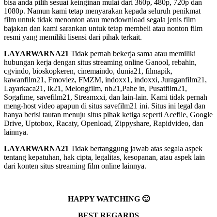
bisa anda pilih sesuai keinginan mulai dari 360p, 480p, 720p dan
1080p. Namun kami tetap menyarakan kepada seluruh penikmat
film untuk tidak menonton atau mendownload segala jenis film
bajakan dan kami sarankan untuk tetap membeli atau nonton film
resmi yang memiliki lisensi dari pihak terkait.
LAYARWARNA21
Tidak pernah bekerja sama atau memiliki
hubungan kerja dengan situs streaming online Ganool, rebahin,
cgvindo, bioskopkeren, cinemaindo, dunia21, filmapik,
kawanfilm21, Fmoviez, FMZM, indoxx1, indoxxi, Juraganfilm21,
Layarkaca21, lk21, Melongfilm, nb21,Pahe in, Pusatfilm21,
Sogafime, savefilm21, Streamxxi, dan lain-lain. Kami tidak pernah
meng-host video apapun di situs savefilm21 ini. Situs ini legal dan
hanya berisi tautan menuju situs pihak ketiga seperti Acefile, Google
Drive, Uptobox, Racaty, Openload, Zippyshare, Rapidvideo, dan
lainnya.
LAYARWARNA21
Tidak bertanggung jawab atas segala aspek
tentang kepatuhan, hak cipta, legalitas, kesopanan, atau aspek lain
dari konten situs streaming film online lainnya.
HAPPY WATCHING 🙂
BEST REGARDS