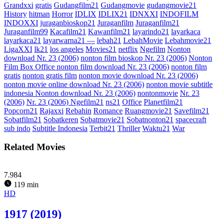
Grandxxi
gratis
Gudangfilm21
Gudangmovie
gudangmovie21
History
hitman
Horror
IDLIX
IDLIX21
IDNXXI
INDOFILM
INDOXXI
juraganbioskop21
Juraganfilm
Juraganfilm21
Juraganfilm99
Kacafilm21
Kawanfilm21
layarindo21
layarkaca
layarkaca21
layarwarna21 —
lebah21
LebahMovie
Lebahmovie21
LigaXXI
lk21
los angeles
Movies21
netflix
Ngefilm
Nonton
download Nr. 23 (2006)
nonton film bioskop Nr. 23 (2006)
Nonton
Film Box Office nonton film download Nr. 23 (2006)
nonton film
gratis
nonton gratis film
nonton movie download Nr. 23 (2006)
nonton movie online download Nr. 23 (2006)
nonton movie subtitle
indonesia Nonton download Nr. 23 (2006)
nontonmovie
Nr. 23
(2006)
Nr. 23 (2006) Ngefilm21
ns21
Office
Planetfilm21
Popcorn21
Rajaxxi
Rebahin
Romance
Ruangmovie21
Savefilm21
Sobatfilm21
Sobatkeren
Sobatmovie21
Sobatnonton21
spacecraft
sub indo
Subtitle Indonesia
Terbit21
Thriller
Waktu21
War
Related Movies
7.984
119 min
HD
1917 (2019)