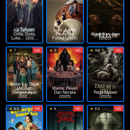
La Tahzan:
Sore: A Wife
Cinta, Dosa,
From The
Abadi Nan Jaya
Luka… (202…
Future (2025)
(2025)
13
Hanung
9
Yandy
21
Kimo
7
HD
5
HD
3.5
HD
Aug
Bramantyo
Jul
Laurens
Oct
Stamboel
2025
2025
2025
Andai Ibu Tidak
Menikah
Mama: Pesan
Dengan Ayah
Dari Neraka
Rego Nyowo
(202…
(2025)
(2025)
3
Kuntz
10
Azhar
30
Rizal
6.3
HD
6
HD
6.5
HD
Sep
Agus
Sep
Kinoi
Jul
Mantovani
2025
2025
Lubis
2025