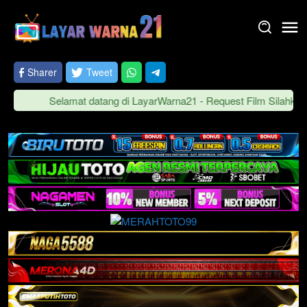
Skip
to
content
Sharer
Tweet
Selamat datang di LayarWarna21 - Request Film Silahkan Ch