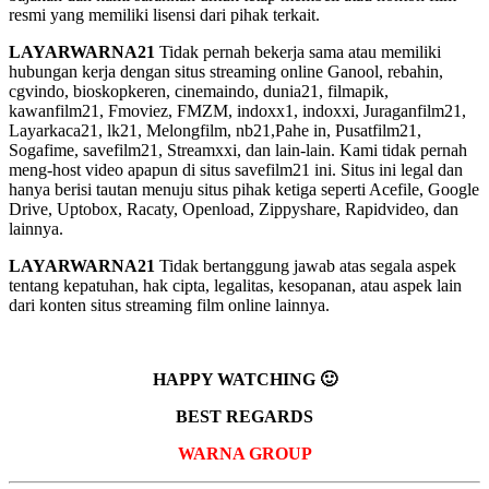
resmi yang memiliki lisensi dari pihak terkait.
LAYARWARNA21
Tidak pernah bekerja sama atau memiliki
hubungan kerja dengan situs streaming online Ganool, rebahin,
cgvindo, bioskopkeren, cinemaindo, dunia21, filmapik,
kawanfilm21, Fmoviez, FMZM, indoxx1, indoxxi, Juraganfilm21,
Layarkaca21, lk21, Melongfilm, nb21,Pahe in, Pusatfilm21,
Sogafime, savefilm21, Streamxxi, dan lain-lain. Kami tidak pernah
meng-host video apapun di situs savefilm21 ini. Situs ini legal dan
hanya berisi tautan menuju situs pihak ketiga seperti Acefile, Google
Drive, Uptobox, Racaty, Openload, Zippyshare, Rapidvideo, dan
lainnya.
LAYARWARNA21
Tidak bertanggung jawab atas segala aspek
tentang kepatuhan, hak cipta, legalitas, kesopanan, atau aspek lain
dari konten situs streaming film online lainnya.
HAPPY WATCHING 🙂
BEST REGARDS
WARNA GROUP