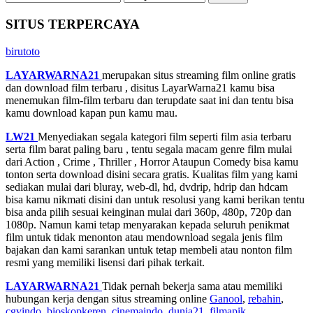
SITUS TERPERCAYA
birutoto
LAYARWARNA21
merupakan situs streaming film online gratis
dan download film terbaru , disitus LayarWarna21 kamu bisa
menemukan film-film terbaru dan terupdate saat ini dan tentu bisa
kamu download kapan pun kamu mau.
LW21
Menyediakan segala kategori film seperti film asia terbaru
serta film barat paling baru , tentu segala macam genre film mulai
dari Action , Crime , Thriller , Horror Ataupun Comedy bisa kamu
tonton serta download disini secara gratis. Kualitas film yang kami
sediakan mulai dari bluray, web-dl, hd, dvdrip, hdrip dan hdcam
bisa kamu nikmati disini dan untuk resolusi yang kami berikan tentu
bisa anda pilih sesuai keinginan mulai dari 360p, 480p, 720p dan
1080p. Namun kami tetap menyarakan kepada seluruh penikmat
film untuk tidak menonton atau mendownload segala jenis film
bajakan dan kami sarankan untuk tetap membeli atau nonton film
resmi yang memiliki lisensi dari pihak terkait.
LAYARWARNA21
Tidak pernah bekerja sama atau memiliki
hubungan kerja dengan situs streaming online
Ganool
,
rebahin
,
cgvindo
,
bioskopkeren
,
cinemaindo
,
dunia21
,
filmapik
,