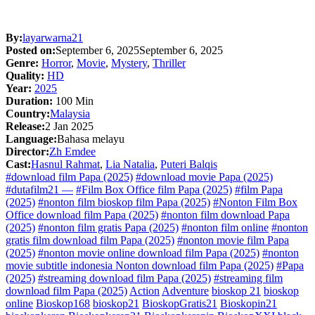
By:
layarwarna21
Posted on:
September 6, 2025
September 6, 2025
Genre:
Horror
,
Movie
,
Mystery
,
Thriller
Quality:
HD
Year:
2025
Duration:
100 Min
Country:
Malaysia
Release:
2 Jan 2025
Language:
Bahasa melayu
Director:
Zh Emdee
Cast:
Hasnul Rahmat
,
Lia Natalia
,
Puteri Balqis
#download film Papa (2025)
#download movie Papa (2025)
#dutafilm21 —
#Film Box Office film Papa (2025)
#film Papa
(2025)
#nonton film bioskop film Papa (2025)
#Nonton Film Box
Office download film Papa (2025)
#nonton film download Papa
(2025)
#nonton film gratis Papa (2025)
#nonton film online
#nonton
gratis film download film Papa (2025)
#nonton movie film Papa
(2025)
#nonton movie online download film Papa (2025)
#nonton
movie subtitle indonesia Nonton download film Papa (2025)
#Papa
(2025)
#streaming download film Papa (2025)
#streaming film
download film Papa (2025)
Action
Adventure
bioskop 21
bioskop
online
Bioskop168
bioskop21
BioskopGratis21
Bioskopin21