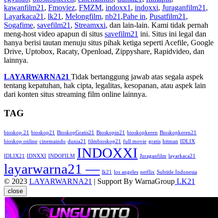
kawanfilm21
,
Fmoviez
,
FMZM
,
indoxx1
,
indoxxi
,
Juraganfilm21
,
Layarkaca21
,
lk21
,
Melongfilm
,
nb21
,
Pahe in
,
Pusatfilm21
,
Sogafime
,
savefilm21
,
Streamxxi
, dan lain-lain. Kami tidak pernah
meng-host video apapun di situs
savefilm21
ini. Situs ini legal dan
hanya berisi tautan menuju situs pihak ketiga seperti Acefile, Google
Drive, Uptobox, Racaty, Openload, Zippyshare, Rapidvideo, dan
lainnya.
LAYARWARNA21
Tidak bertanggung jawab atas segala aspek
tentang kepatuhan, hak cipta, legalitas, kesopanan, atau aspek lain
dari konten situs streaming film online lainnya.
TAG
bioskop 21
bioskop21
BioskopGratis21
Bioskopin21
bioskopkeren
Bioskopkeren21
bioskop online
cinemaindo
dunia21
filmbioskop21
full movie
gratis
hitman
IDLIX
INDOXXI
IDLIX21
IDNXXI
INDOFILM
Juraganfilm
layarkaca21
layarwarna21 —
lk21
los angeles
netflix
Subtitle Indonesia
© 2023
LAYARWARNA21
| Support By WarnaGroup
LK21
close