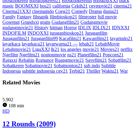
bioskopkeren
Bioskopkeren21
Bioskopkerenin
BioskopXXI
black
magic
BOOMXXI
bos21
california
Cekih21
cgvmovie21
cinema21
Cinema21XXI
cinemaindo
Coeg21
Comedy
Drama
dunia21
Family
Fantasy
filmapik
filmbioskop21
filmroster
full movie
Gosemut
Grandxxi
gratis
Gudangfilm21
Gudangmovie
gudangmovie21
History
hitman
Horror
IDLIX
IDLIX21
IDNXXI
INDOFILM
INDOXXI
juraganbioskop21
Juraganfilm
Juraganfilm21
Juraganfilm99
Kacafilm21
Kawanfilm21
layarindo21
layarkaca
layarkaca21
layarwarna21 —
lebah21
LebahMovie
Lebahmovie21
LigaXXI
lk21
los angeles
movie21
Movies21
netflix
Ngefilm
Ngefilm21
nontonmovie
ns21
Planetfilm21
Popcorn21
Rajaxxi
Rebahin
Romance
Ruangmovie21
Savefilm21
Sobatfilm21
Sobatkeren
Sobatmovie21
Sobatnonton21
sub indo
Subtitle
Indonesia
subtitle indonesia cgv21
Terbit21
Thriller
Waktu21
War
Related Movies
5.902
108 min
HD
12 Rounds (2009)