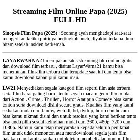
Streaming Film Online Papa (2025)
FULL HD
Sinopsis Film Papa (2025)
: Seorang ayah menghadapi saat-saat
mengerikan ketika putrinya bertingkah aneh, diyakini terkena ilmu
hitam setelah insiden berkemah.
LAYARWARNA21
merupakan situs streaming film online gratis
dan download film terbaru , disitus LayarWarna21 kamu bisa
menemukan film-film terbaru dan terupdate saat ini dan tentu bisa
kamu download kapan pun kamu mau.
LW21
Menyediakan segala kategori film seperti film asia terbaru
serta film barat paling baru , tentu segala macam genre film mulai
dari Action , Crime , Thriller , Horror Ataupun Comedy bisa kamu
tonton serta download disini secara gratis. Kualitas film yang kami
sediakan mulai dari bluray, web-dl, hd, dvdrip, hdrip dan hdcam
bisa kamu nikmati disini dan untuk resolusi yang kami berikan tentu
bisa anda pilih sesuai keinginan mulai dari 360p, 480p, 720p dan
1080p. Namun kami tetap menyarakan kepada seluruh penikmat
film untuk tidak menonton atau mendownload segala jenis film
bajakan dan kami sarankan untuk tetap membeli atau nonton film