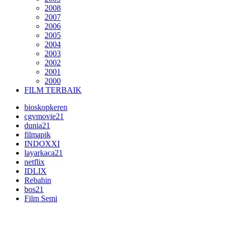
2008
2007
2006
2005
2004
2003
2002
2001
2000
FILM TERBAIK
bioskopkeren
cgvmovie21
dunia21
filmapik
INDOXXI
layarkaca21
netflix
IDLIX
Rebahin
bos21
Film Semi