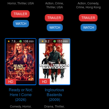
Horror
,
Thriller
,
USA
Action
,
Crime
,
Action
,
Comedy
,
Thriller
,
USA
Crime
,
Hong Kong
11
Marcus
TRAILER
16
Mark
15
Ringo
Feb
Nispel
TRAILER
TRAILER
Apr
Neveldine
Jan
Lam
2009
WATCH
2009
1992
Ling-
WATCH
WATCH
Tung
7.6
108 min
8.2
153 min
HD
HD
Ready or Not:
Inglourious
Here I Come
Basterds
(2026)
(2009)
Comedy
,
Horror
,
Drama
,
Thriller
,