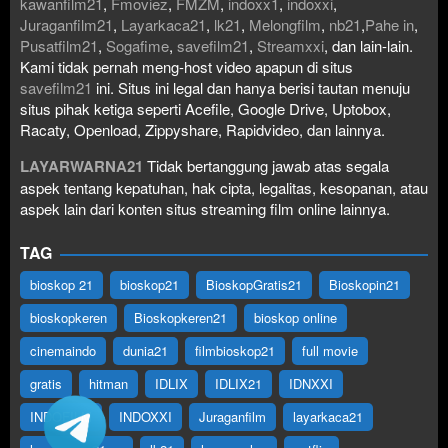
kawanfilm21
,
Fmoviez
,
FMZM
,
indoxx1
,
indoxxi
,
Juraganfilm21
,
Layarkaca21
,
lk21
,
Melongfilm
,
nb21
,
Pahe in
,
Pusatfilm21
,
Sogafime
,
savefilm21
,
Streamxxi
, dan lain-lain.
Kami tidak pernah meng-host video apapun di situs
savefilm21
ini. Situs ini legal dan hanya berisi tautan menuju
situs pihak ketiga seperti Acefile, Google Drive, Uptobox,
Racaty, Openload, Zippyshare, Rapidvideo, dan lainnya.
LAYARWARNA21
Tidak bertanggung jawab atas segala
aspek tentang kepatuhan, hak cipta, legalitas, kesopanan, atau
aspek lain dari konten situs streaming film online lainnya.
TAG
bioskop 21
bioskop21
BioskopGratis21
Bioskopin21
bioskopkeren
Bioskopkeren21
bioskop online
cinemaindo
dunia21
filmbioskop21
full movie
gratis
hitman
IDLIX
IDLIX21
IDNXXI
INDOFILM
INDOXXI
Juraganfilm
layarkaca21