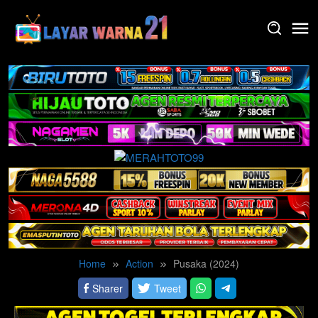
Skip
to
content
Home
Action
Pusaka (2024)
Sharer
Tweet