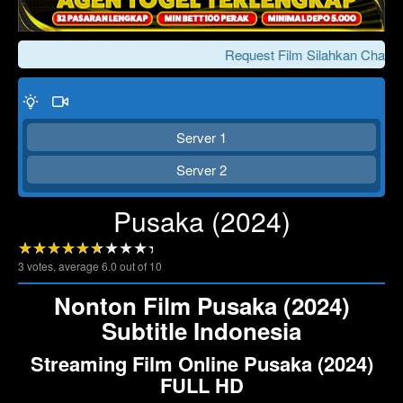
Request Film Silahkan Chat Ke
Server 1
Server 2
Pusaka (2024)
Click To Play
Lewati >>>
3
votes, average
6.0
out of 10
Nonton Film Pusaka (2024)
Subtitle Indonesia
Streaming Film Online Pusaka (2024)
FULL HD