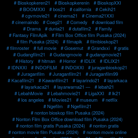
Bioskopkeren21
Bioskopkerenin
BioskopXXI
BOOMXXI
bos21
california
Cekih21
cgvmovie21
cinema21
Cinema21XXI
cinemaindo
Coeg21
Comedy
download film
Drama
dunia21
dutafilm2
Family
Fantasy FilmApik
Film Box Office film Pusaka (2024)
film Pusaka (2024)
filmapik
filmbioskop21
filmroster
full movie
Gosemut
Grandxxi
gratis
Gudangfilm21
Gudangmovie
gudangmovie21
History
hitman
Horror
IDLIX
IDLIX21
IDNXXI
INDOFILM
INDOXXI
juraganbioskop21
Juraganfilm
Juraganfilm21
Juraganfilm99
Kacafilm21
Kawanfilm21
layarindo21
layarkaca
layarkaca21
layarwarna21 —
lebah21
LebahMovie
Lebahmovie21
LigaXXI
lk21
los angeles
Movies21
museum
netflix
Ngefilm
Ngefilm21
nonton bioskop film Pusaka (2024)
Nonton Film Box Office download film Pusaka (2024)
nonton film gratis Pusaka (2024)
nonton gratis
nonton movie film Pusaka (2024)
nonton movie online