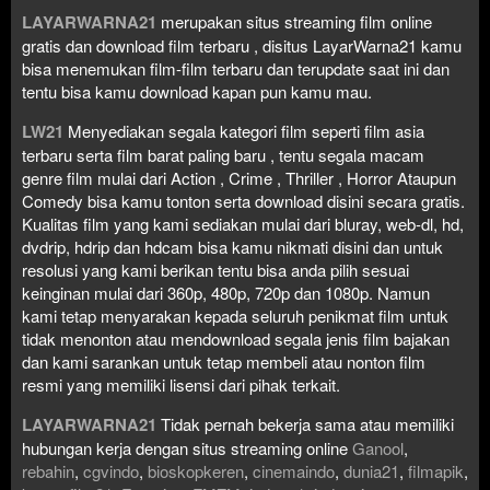
LAYARWARNA21
merupakan situs streaming film online
gratis dan download film terbaru , disitus LayarWarna21 kamu
bisa menemukan film-film terbaru dan terupdate saat ini dan
tentu bisa kamu download kapan pun kamu mau.
LW21
Menyediakan segala kategori film seperti film asia
terbaru serta film barat paling baru , tentu segala macam
genre film mulai dari Action , Crime , Thriller , Horror Ataupun
Comedy bisa kamu tonton serta download disini secara gratis.
Kualitas film yang kami sediakan mulai dari bluray, web-dl, hd,
dvdrip, hdrip dan hdcam bisa kamu nikmati disini dan untuk
resolusi yang kami berikan tentu bisa anda pilih sesuai
keinginan mulai dari 360p, 480p, 720p dan 1080p. Namun
kami tetap menyarakan kepada seluruh penikmat film untuk
tidak menonton atau mendownload segala jenis film bajakan
dan kami sarankan untuk tetap membeli atau nonton film
resmi yang memiliki lisensi dari pihak terkait.
LAYARWARNA21
Tidak pernah bekerja sama atau memiliki
hubungan kerja dengan situs streaming online
Ganool
,
rebahin
,
cgvindo
,
bioskopkeren
,
cinemaindo
,
dunia21
,
filmapik
,