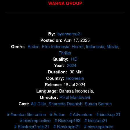
WARNA GROUP
By:
layarwarna21
Posted on:
April 17, 2025
Genre:
Action
,
Film Indonesia
,
Horror
,
Indonesia
,
Movie
,
Thriller
Quality:
HD
Year:
2024
Duration:
90 Min
Country:
Indonesia
Release:
18 Jul 2024
Language:
Bahasa indonesia,
Director:
Rizal Mantovani
Cast:
Ajil Ditto
,
Shareefa Daanish
,
Susan Sameh
#nonton film online
Action
Adventure
bioskop 21
bioskop online
Bioskop168
bioskop21
BioskopGratis21
Bioskopin21
bioskopkeren