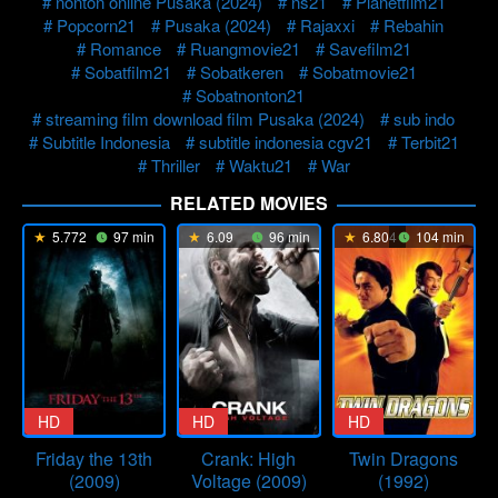
nonton online Pusaka (2024)
ns21
Planetfilm21
Popcorn21
Pusaka (2024)
Rajaxxi
Rebahin
Romance
Ruangmovie21
Savefilm21
Sobatfilm21
Sobatkeren
Sobatmovie21
Sobatnonton21
streaming film download film Pusaka (2024)
sub indo
Subtitle Indonesia
subtitle indonesia cgv21
Terbit21
Thriller
Waktu21
War
RELATED MOVIES
5.772
97 min
6.09
96 min
6.804
104 min
HD
HD
HD
Friday the 13th
Crank: High
Twin Dragons
(2009)
Voltage (2009)
(1992)