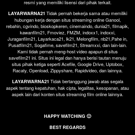
resmi yang memiliki lisensi dari pihak terkait.
LAYARWARNA21
Tidak pernah bekerja sama atau memiliki
hubungan kerja dengan situs streaming online Ganool,
rebahin, cgvindo, bioskopkeren, cinemaindo, dunia21, filmapik,
kawanfilm21, Fmoviez, FMZM, indoxx1, indoxxi,
Juraganfilm21, Layarkaca21, lk21, Melongfilm, nb21,Pahe in,
Pusatfilm21, Sogafime, savefilm21, Streamxxi, dan lain-lain.
Kami tidak pernah meng-host video apapun di situs
savefilm21 ini. Situs ini legal dan hanya berisi tautan menuju
situs pihak ketiga seperti Acefile, Google Drive, Uptobox,
Racaty, Openload, Zippyshare, Rapidvideo, dan lainnya.
LAYARWARNA21
Tidak bertanggung jawab atas segala
aspek tentang kepatuhan, hak cipta, legalitas, kesopanan, atau
aspek lain dari konten situs streaming film online lainnya.
HAPPY WATCHING 🙂
BEST REGARDS