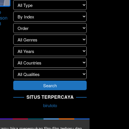
o
ason
8
SITUS TERPERCAYA
birutoto
1 kamu bisa menemukan film-film terbaru dan