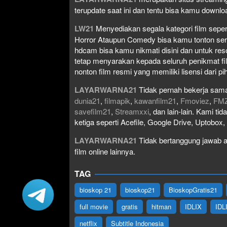
terupdate saat ini dan tentu bisa kamu down
LW21
Menyediakan segala kategori film seperti 
Horror Ataupun Comedy bisa kamu tonton serta 
hdcam bisa kamu nikmati disini dan untuk res
tetap menyarakan kepada seluruh penikmat fi
nonton film resmi yang memiliki lisensi dari pih
LAYARWARNA21
Tidak pernah bekerja sama
dunia21
,
filmapik
,
kawanfilm21
,
Fmoviez
,
FM
savefilm21
,
Streamxxi
, dan lain-lain. Kami t
ketiga seperti Acefile, Google Drive, Uptobox
LAYARWARNA21
Tidak bertanggung jawab at
film online lainnya.
TAG
bioskop 21
bioskop21
BioskopGratis21
full movie
gratis
hitman
IDLIX
IDL
netflix
Subtitle Indonesia