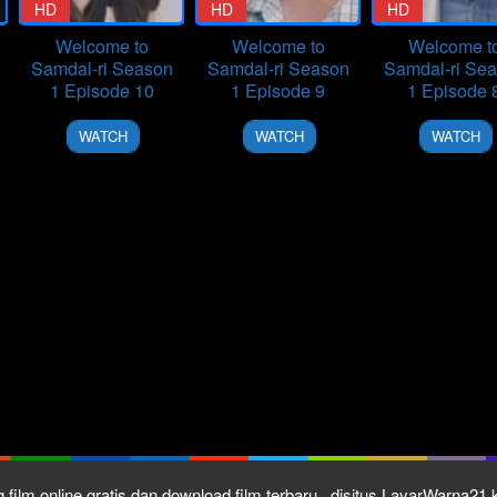
HD
HD
HD
Welcome to
Welcome to
Welcome t
Samdal-ri Season
Samdal-ri Season
Samdal-ri Se
1 Episode 10
1 Episode 9
1 Episode 
31
30
24
WATCH
WATCH
WATCH
Dec
Dec
Dec
2023
2023
2023
 film online gratis dan download film terbaru , disitus LayarWarna2