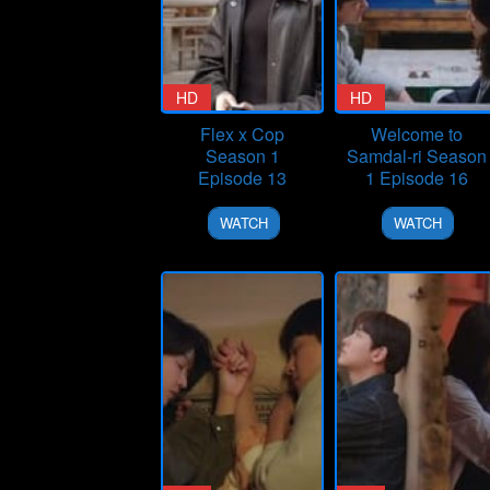
HD
HD
Flex x Cop
Welcome to
Season 1
Samdal-ri Season
Episode 13
1 Episode 16
15
21
WATCH
WATCH
Mar
Jan
2024
2024