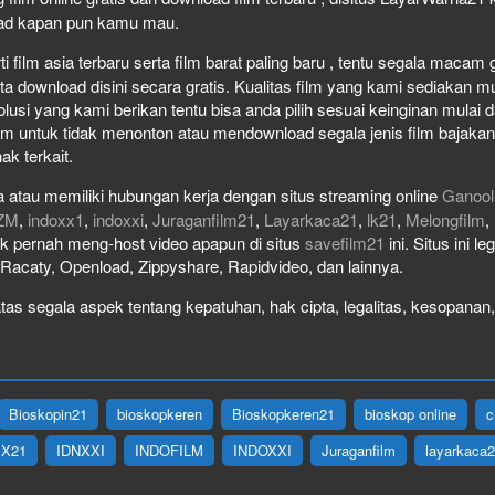
load kapan pun kamu mau.
film asia terbaru serta film barat paling baru , tentu segala macam gen
download disini secara gratis. Kualitas film yang kami sediakan mulai
olusi yang kami berikan tentu bisa anda pilih sesuai keinginan mula
lm untuk tidak menonton atau mendownload segala jenis film bajaka
ak terkait.
 atau memiliki hubungan kerja dengan situs streaming online
Ganool
ZM
,
indoxx1
,
indoxxi
,
Juraganfilm21
,
Layarkaca21
,
lk21
,
Melongfilm
,
idak pernah meng-host video apapun di situs
savefilm21
ini. Situs ini l
, Racaty, Openload, Zippyshare, Rapidvideo, dan lainnya.
as segala aspek tentang kepatuhan, hak cipta, legalitas, kesopanan, 
Bioskopin21
bioskopkeren
Bioskopkeren21
bioskop online
c
IX21
IDNXXI
INDOFILM
INDOXXI
Juraganfilm
layarkaca