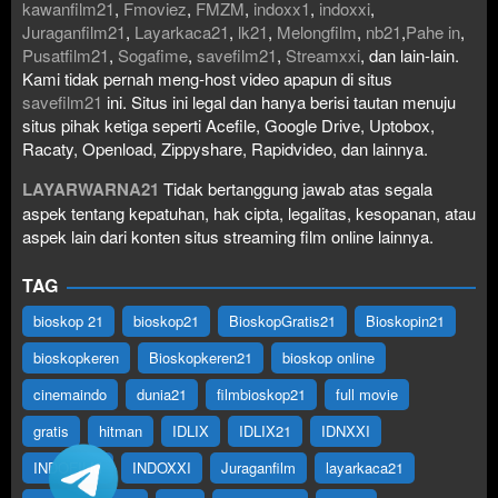
kawanfilm21
,
Fmoviez
,
FMZM
,
indoxx1
,
indoxxi
,
Juraganfilm21
,
Layarkaca21
,
lk21
,
Melongfilm
,
nb21
,
Pahe in
,
Pusatfilm21
,
Sogafime
,
savefilm21
,
Streamxxi
, dan lain-lain.
Kami tidak pernah meng-host video apapun di situs
savefilm21
ini. Situs ini legal dan hanya berisi tautan menuju
situs pihak ketiga seperti Acefile, Google Drive, Uptobox,
Racaty, Openload, Zippyshare, Rapidvideo, dan lainnya.
LAYARWARNA21
Tidak bertanggung jawab atas segala
aspek tentang kepatuhan, hak cipta, legalitas, kesopanan, atau
aspek lain dari konten situs streaming film online lainnya.
TAG
bioskop 21
bioskop21
BioskopGratis21
Bioskopin21
bioskopkeren
Bioskopkeren21
bioskop online
cinemaindo
dunia21
filmbioskop21
full movie
gratis
hitman
IDLIX
IDLIX21
IDNXXI
INDOFILM
INDOXXI
Juraganfilm
layarkaca21