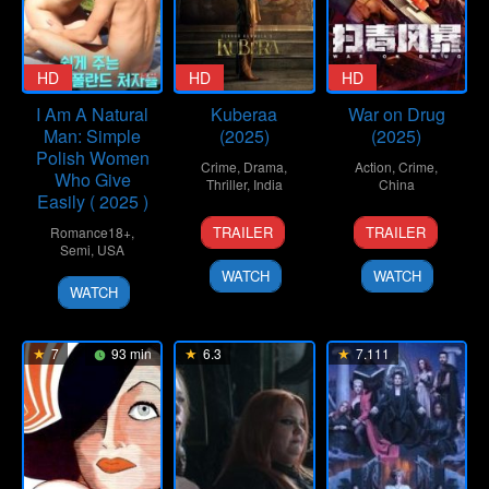
HD
HD
HD
I Am A Natural
Kuberaa
War on Drug
Man: Simple
(2025)
(2025)
Polish Women
Crime
,
Drama
,
Action
,
Crime
,
Who Give
Thriller
,
India
China
Easily ( 2025 )
19
Sekhar
10
TRAILER
TRAILER
Romance18+
,
Jun
Kammula
Jun
Semi
,
USA
2025
2025
WATCH
WATCH
WATCH
7
93 min
6.3
7.111