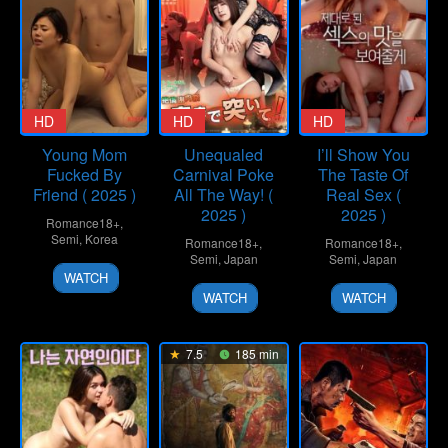
HD
HD
HD
Young Mom
Unequaled
I’ll Show You
Fucked By
Carnival Poke
The Taste Of
Friend ( 2025 )
All The Way! (
Real Sex (
2025 )
2025 )
Romance18+
,
Semi
,
Korea
Romance18+
,
Romance18+
,
Semi
,
Japan
Semi
,
Japan
WATCH
WATCH
WATCH
7.5
185 min