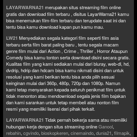
LAYARWARNA21
merupakan situs streaming film online
gratis dan download film terbaru , disitus LayarWarna21 kamu
bisa menemukan film-film terbaru dan terupdate saat ini dan
tentu bisa kamu download kapan pun kamu mau.
LW21
Menyediakan segala kategori film seperti film asia
terbaru serta film barat paling baru , tentu segala macam
genre film mulai dari Action , Crime , Thriller , Horror Ataupun
Comedy bisa kamu tonton serta download disini secara gratis.
Kualitas film yang kami sediakan mulai dari bluray, web-dl, hd,
dvdrip, hdrip dan hdcam bisa kamu nikmati disini dan untuk
resolusi yang kami berikan tentu bisa anda pilih sesuai
keinginan mulai dari 360p, 480p, 720p dan 1080p. Namun
kami tetap menyarakan kepada seluruh penikmat film untuk
tidak menonton atau mendownload segala jenis film bajakan
dan kami sarankan untuk tetap membeli atau nonton film
resmi yang memiliki lisensi dari pihak terkait.
LAYARWARNA21
Tidak pernah bekerja sama atau memiliki
hubungan kerja dengan situs streaming online
Ganool
,
rebahin
,
cgvindo
,
bioskopkeren
,
cinemaindo
,
dunia21
,
filmapik
,