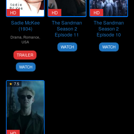
HD
HD
HD
Sadie McKee
The Sandman
The Sandman
(1934)
Season 2
Season 2
Episode 11
Episode 10
Drama
,
Romance
,
USA
24
24
WATCH
WATCH
Jul
Jul
9
Clarence
TRAILER
2025
2025
May
Brown
1934
WATCH
7.5
HD