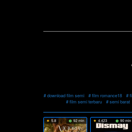
download film semi
film romance18
f
film semi terbaru
semi barat
5.8
92 min
4.423
90 min