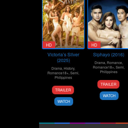
HD
HD
Victoria’s Silver
Siphayo (2016)
(2025)
Drama
,
Romance
,
Romance18+
,
Semi
,
Drama
,
History
,
Philippines
Romance18+
,
Semi
,
Philippines
3
Joel
TRAILER
15
Mac
Oct
Lamanga
TRAILER
Aug
Alejandre
2016
WATCH
2025
WATCH