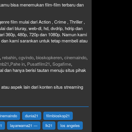
1 kamu bisa menemukan film-film terbaru dan
re film mulai dari Action , Crime , Thriller ,
 dari bluray, web-dl, hd, dvdrip, hdrip dan
i dari 360p, 480p, 720p dan 1080p. Namun kami
n dan kami sarankan untuk tetap membeli atau
,
rebahin
,
cgvindo
,
bioskopkeren
,
cinemaindo
,
nb21
,
Pahe in
,
Pusatfilm21
,
Sogafime
,
egal dan hanya berisi tautan menuju situs pihak
atau aspek lain dari konten situs streaming
inemaindo
dunia21
filmbioskop21
21
layarwarna21 —
lk21
los angeles