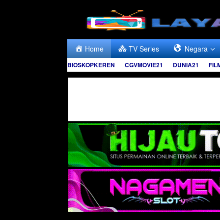
Skip
to
content
Home
TV Series
Negara
BIOSKOPKEREN
CGVMOVIE21
DUNIA21
FIL