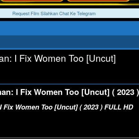
Request Film Silahkan Chat Ke Telegram
n: I Fix Women Too [Uncut]
n: I Fix Women Too [Uncut] ( 2023 
I Fix Women Too [Uncut] ( 2023 ) FULL HD