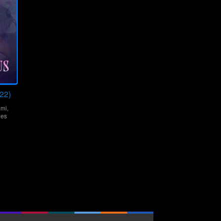
22)
mi
,
nes
edro