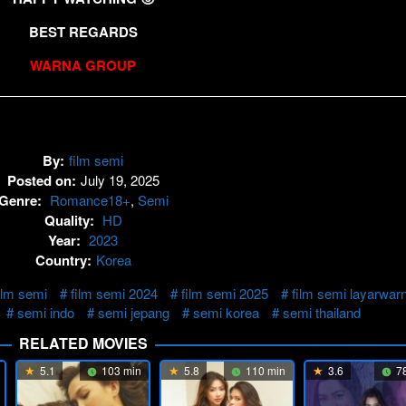
BEST REGARDS
WARNA GROUP
By:
film semi
Posted on:
July 19, 2025
Genre:
Romance18+
,
Semi
Quality:
HD
Year:
2023
Country:
Korea
ilm semi
film semi 2024
film semi 2025
film semi layarwar
semi indo
semi jepang
semi korea
semi thailand
RELATED MOVIES
5.1
103 min
5.8
110 min
3.6
78