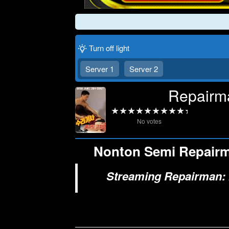
Turn off light
Server 1
Server 2
Repairma
No votes
Nonton Semi Repairma
Streaming Repairman: 