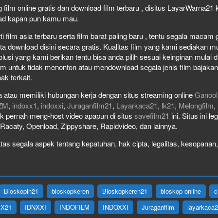
 film online gratis dan download film terbaru , disitus LayarWarna2
load kapan pun kamu mau.
film asia terbaru serta film barat paling baru , tentu segala macam gen
download disini secara gratis. Kualitas film yang kami sediakan mulai
olusi yang kami berikan tentu bisa anda pilih sesuai keinginan mula
lm untuk tidak menonton atau mendownload segala jenis film bajaka
ak terkait.
 atau memiliki hubungan kerja dengan situs streaming online
Ganool
ZM
,
indoxx1
,
indoxxi
,
Juraganfilm21
,
Layarkaca21
,
lk21
,
Melongfilm
,
idak pernah meng-host video apapun di situs
savefilm21
ini. Situs ini l
, Racaty, Openload, Zippyshare, Rapidvideo, dan lainnya.
as segala aspek tentang kepatuhan, hak cipta, legalitas, kesopanan, 
Bioskopin21
bioskopkeren
Bioskopkeren21
bioskop online
c
IX21
IDNXXI
INDOFILM
INDOXXI
Juraganfilm
layarkaca