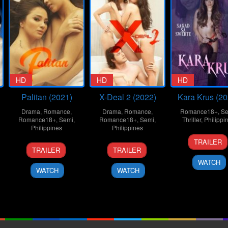
HD
HD
HD
Palitan (2021)
X-Deal 2 (2022)
Kara Krus (20
Drama
,
Romance
,
Drama
,
Romance
,
Romance18+
,
Se
Romance18+
,
Semi
,
Romance18+
,
Semi
,
Thriller
,
Philippi
Philippines
Philippines
4
G.B.
TRAILER
10
Brillante
25
Lawrence
Nov
Samp
TRAILER
TRAILER
n
Dec
MA
Mar
Fajardo
2022
WATCH
2021
Mendoza
2022
WATCH
WATCH