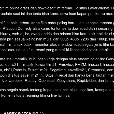
Click To P
Lewati >
film online gratis dan download film terbaru , disitus LayarWarna2
erupdate saat ini dan tentu bisa kamu download kapan pun kamu mau
 film asia terbaru serta film barat paling baru , tentu segala macam
orror Ataupun Comedy bisa kamu tonton serta download disini secara gr
 bluray, web-dl, hd, dvdrip, hdrip dan hdcam bisa kamu nikmati disini
anda pilih sesuai keinginan mulai dari 360p, 480p, 720p dan 1080p. 
at film untuk tidak menonton atau mendownload segala jenis film b
i atau nonton film resmi yang memiliki lisensi dari pihak terkait.
ma atau memiliki hubungan kerja dengan situs streaming online Gano
do, dunia21, filmapik, kawanfilm21, Fmoviez, FMZM, indoxx1, indoxx
m, nb21,Pahe in, Pusatfilm21, Sogafime, savefilm21, Streamxxi, dan 
un di situs savefilm21 ini. Situs ini legal dan hanya berisi tautan me
 Drive, Uptobox, Racaty, Openload, Zippyshare, Rapidvideo, dan lainn
as segala aspek tentang kepatuhan, hak cipta, legalitas, kesopanan
i konten situs streaming film online lainnya.
HAPPY WATCHING 🙂