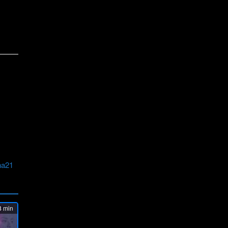
na21
 min