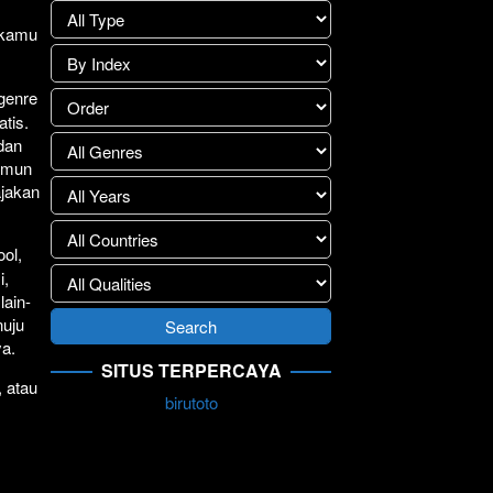
lay
>>
1 kamu
.
 genre
atis.
 dan
Namun
ajakan
ol,
i,
lain-
nuju
ya.
SITUS TERPERCAYA
, atau
birutoto