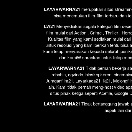
LAYARWARNA21
merupakan situs streaming 
bisa menemukan film-film terbaru dan t
LW21
Menyediakan segala kategori film seperti
film mulai dari Action , Crime , Thriller , H
Kualitas film yang kami sediakan mulai dari
untuk resolusi yang kami berikan tentu bisa 
kami tetap menyarakan kepada seluruh penikm
dan kamiW sarankan untuk tetap membel
LAYARWARNA21
Tidak pernah bekerja sa
rebahin, cgvindo, bioskopkeren, cinemain
Juraganfilm21, Layarkaca21, lk21, Melongfil
lain. Kami tidak pernah meng-host video apap
situs pihak ketiga seperti Acefile, Google
LAYARWARNA21
Tidak bertanggung jawab at
aspek lain dar