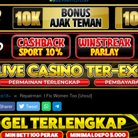
ce18+
Repairman: I Fix Women Too [Uncut]
Sharer
Tweet