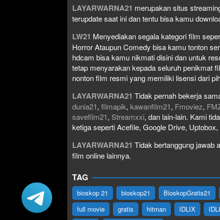
LAYARWARNA21
merupakan situs streaming
terupdate saat ini dan tentu bisa kamu down
LW21
Menyediakan segala kategori film seperti 
Horror Ataupun Comedy bisa kamu tonton serta 
hdcam bisa kamu nikmati disini dan untuk res
tetap menyarakan kepada seluruh penikmat fi
nonton film resmi yang memiliki lisensi dari pih
LAYARWARNA21
Tidak pernah bekerja sama
dunia21
,
filmapik
,
kawanfilm21
,
Fmoviez
,
FM
savefilm21
,
Streamxxi
, dan lain-lain. Kami t
ketiga seperti Acefile, Google Drive, Uptobox
LAYARWARNA21
Tidak bertanggung jawab at
film online lainnya.
TAG
bioskop 21
bioskop21
BioskopGratis21
full movie
gratis
hitman
IDLIX
IDL