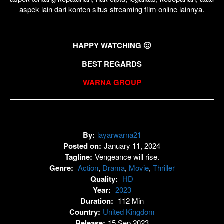
aspek lain dari konten situs streaming film online lainnya.
HAPPY WATCHING 🙂
BEST REGARDS
WARNA GROUP
By:
layarwarna21
Posted on:
January 11, 2024
Tagline:
Vengeance will rise.
Genre:
Action
,
Drama
,
Movie
,
Thriller
Quality:
HD
Year:
2023
Duration:
112 Min
Country:
United Kingdom
Release:
15 Sep 2023