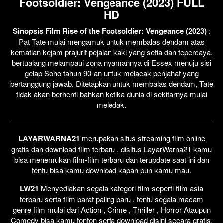
Footsoldier: Vengeance (2023) FULL
HD
Sinopsis Film Rise of the Footsoldier: Vengeance (2023)
:
Pat Tate mulai mengamuk untuk membalas dendam atas
kematian kejam prajurit pejalan kaki yang setia dan tepercaya,
bertualang melampaui zona nyamannya di Essex menuju sisi
gelap Soho tahun 90-an untuk melacak penjahat yang
bertanggung jawab. Ditetapkan untuk membalas dendam, Tate
tidak akan berhenti bahkan ketika dunia di sekitarnya mulai
meledak.
LAYARWARNA21
merupakan situs streaming film online
gratis dan download film terbaru , disitus LayarWarna21 kamu
bisa menemukan film-film terbaru dan terupdate saat ini dan
tentu bisa kamu download kapan pun kamu mau.
LW21
Menyediakan segala kategori film seperti film asia
terbaru serta film barat paling baru , tentu segala macam
genre film mulai dari Action , Crime , Thriller , Horror Ataupun
Comedy bisa kamu tonton serta download disini secara gratis.