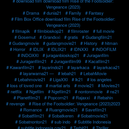
download film download film Rise of the Footsoldier:
Vengeance (2023)
Drama
dunia21
Family
Fantasy
Film Box Office download film Rise of the Footsoldier:
Vengeance (2023)
filmapik
filmbioskop21
filmroster
full movie
Gosemut
Grandxxi
gratis
Gudangfilm21
Gudangmovie
gudangmovie21
History
hitman
Horror
IDLIX
IDLIX21
IDNXXI
INDOFILM
INDOXXI
juraganbioskop21
Juraganfilm
Juraganfilm21
Juraganfilm99
Kacafilm21
Kawanfilm21
layarindo21
layarkaca
layarkaca21
layarwarna21 —
lebah21
LebahMovie
Lebahmovie21
LigaXXI
lk21
los angeles
loss of loved one
martial arts
movie21
Movies21
netflix
Ngefilm
Ngefilm21
nontonmovie
ns21
Planetfilm21
Popcorn21
Rajaxxi
Rebahin
revenge
Rise of the Footsoldier: Vengeance (2023)2023
Romance
Ruangmovie21
Savefilm21
Sobatfilm21
Sobatkeren
Sobatmovie21
Sobatnonton21
sub indo
Subtitle Indonesia
subtitle indonesia cgv21
Terbit21
Thriller