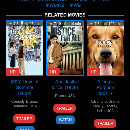
Waktu21
War
RELATED MOVIES
7.3
95 min
7.102
119 min
7.644
100 min
HD
HD
HD
(500) Days of
…And Justice
A Dog’s
Summer
for All (1979)
Purpose
(2009)
(2017)
Drama
,
USA
Comedy
,
Drama
,
Adventure
,
Drama
,
19
Norman
Romance
,
USA
Family
,
Fantasy
,
TRAILER
India
,
USA
Oct
Jewison
17
Marc
1979
TRAILER
WATCH
19
Lasse
Jul
Webb
TRAILER
Jan
Hallström
2009