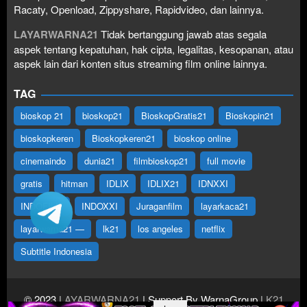
Racaty, Openload, Zippyshare, Rapidvideo, dan lainnya.
LAYARWARNA21
Tidak bertanggung jawab atas segala
aspek tentang kepatuhan, hak cipta, legalitas, kesopanan, atau
aspek lain dari konten situs streaming film online lainnya.
TAG
bioskop 21
bioskop21
BioskopGratis21
Bioskopin21
bioskopkeren
Bioskopkeren21
bioskop online
cinemaindo
dunia21
filmbioskop21
full movie
gratis
hitman
IDLIX
IDLIX21
IDNXXI
INDOFILM
INDOXXI
Juraganfilm
layarkaca21
layarwarna21 —
lk21
los angeles
netflix
Subtitle Indonesia
© 2023
LAYARWARNA21
| Support By WarnaGroup
LK21