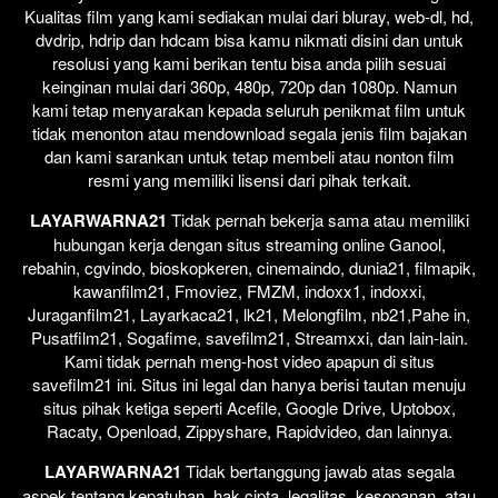
Kualitas film yang kami sediakan mulai dari bluray, web-dl, hd,
dvdrip, hdrip dan hdcam bisa kamu nikmati disini dan untuk
resolusi yang kami berikan tentu bisa anda pilih sesuai
keinginan mulai dari 360p, 480p, 720p dan 1080p. Namun
kami tetap menyarakan kepada seluruh penikmat film untuk
tidak menonton atau mendownload segala jenis film bajakan
dan kami sarankan untuk tetap membeli atau nonton film
resmi yang memiliki lisensi dari pihak terkait.
LAYARWARNA21
Tidak pernah bekerja sama atau memiliki
hubungan kerja dengan situs streaming online Ganool,
rebahin, cgvindo, bioskopkeren, cinemaindo, dunia21, filmapik,
kawanfilm21, Fmoviez, FMZM, indoxx1, indoxxi,
Juraganfilm21, Layarkaca21, lk21, Melongfilm, nb21,Pahe in,
Pusatfilm21, Sogafime, savefilm21, Streamxxi, dan lain-lain.
Kami tidak pernah meng-host video apapun di situs
savefilm21 ini. Situs ini legal dan hanya berisi tautan menuju
situs pihak ketiga seperti Acefile, Google Drive, Uptobox,
Racaty, Openload, Zippyshare, Rapidvideo, dan lainnya.
LAYARWARNA21
Tidak bertanggung jawab atas segala
aspek tentang kepatuhan, hak cipta, legalitas, kesopanan, atau