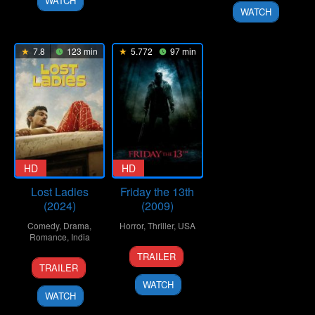
WATCH
2017
WATCH
7.8
123 min
5.772
97 min
HD
HD
Lost Ladies
Friday the 13th
(2024)
(2009)
Comedy
,
Drama
,
Horror
,
Thriller
,
USA
Romance
,
India
11
Marcus
TRAILER
1
Kiran
Feb
Nispel
TRAILER
Mar
Rao
2009
WATCH
2024
WATCH