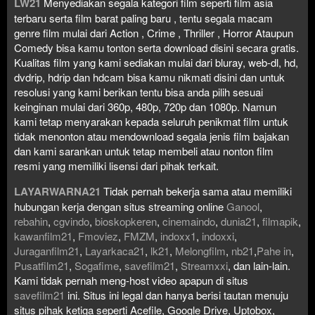
LW21
Menyediakan segala kategori film seperti film asia
terbaru serta film barat paling baru , tentu segala macam
genre film mulai dari Action , Crime , Thriller , Horror Ataupun
Comedy bisa kamu tonton serta download disini secara gratis.
Kualitas film yang kami sediakan mulai dari bluray, web-dl, hd,
dvdrip, hdrip dan hdcam bisa kamu nikmati disini dan untuk
resolusi yang kami berikan tentu bisa anda pilih sesuai
keinginan mulai dari 360p, 480p, 720p dan 1080p. Namun
kami tetap menyarakan kepada seluruh penikmat film untuk
tidak menonton atau mendownload segala jenis film bajakan
dan kami sarankan untuk tetap membeli atau nonton film
resmi yang memiliki lisensi dari pihak terkait.
LAYARWARNA21
Tidak pernah bekerja sama atau memiliki
hubungan kerja dengan situs streaming online
Ganool
,
rebahin
,
cgvindo
,
bioskopkeren
,
cinemaindo
,
dunia21
,
filmapik
,
kawanfilm21
,
Fmoviez
,
FMZM
,
indoxx1
,
indoxxi
,
Juraganfilm21
,
Layarkaca21
,
lk21
,
Melongfilm
,
nb21
,
Pahe in
,
Pusatfilm21
,
Sogafime
,
savefilm21
,
Streamxxi
, dan lain-lain.
Kami tidak pernah meng-host video apapun di situs
savefilm21
ini. Situs ini legal dan hanya berisi tautan menuju
situs pihak ketiga seperti Acefile, Google Drive, Uptobox,