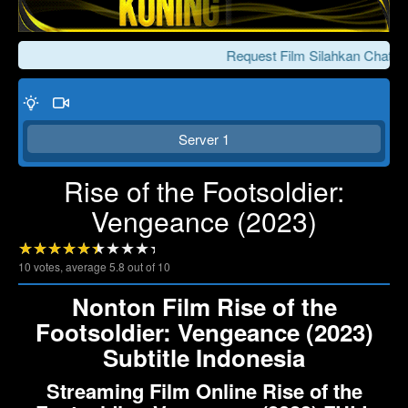
Request Film Silahkan Chat Ke
Server 1
Rise of the Footsoldier:
Vengeance (2023)
Click To Play
Lewati >>>
10
votes, average
5.8
out of 10
Nonton Film Rise of the
Footsoldier: Vengeance (2023)
Subtitle Indonesia
Streaming Film Online Rise of the