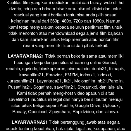
Kualitas film yang kami sediakan mulai dari bluray, web-dl, hd,
dvdrip, hdrip dan hdcam bisa kamu nikmati disini dan untuk
resolusi yang kami berikan tentu bisa anda pilih sesuai
keinginan mulai dari 360p, 480p, 720p dan 1080p. Namun
kami tetap menyarakan kepada seluruh penikmat film untuk
tidak menonton atau mendownload segala jenis film bajakan
dan kami sarankan untuk tetap membeli atau nonton film
resmi yang memiliki lisensi dari pihak terkait.
LAYARWARNA21
Tidak pernah bekerja sama atau memiliki
hubungan kerja dengan situs streaming online Ganool,
rebahin, cgvindo, bioskopkeren, cinemaindo, dunia21, filmapik,
kawanfilm21, Fmoviez, FMZM, indoxx1, indoxxi,
Juraganfilm21, Layarkaca21, lk21, Melongfilm, nb21,Pahe in,
Pusatfilm21, Sogafime, savefilm21, Streamxxi, dan lain-lain.
Kami tidak pernah meng-host video apapun di situs
savefilm21 ini. Situs ini legal dan hanya berisi tautan menuju
situs pihak ketiga seperti Acefile, Google Drive, Uptobox,
Racaty, Openload, Zippyshare, Rapidvideo, dan lainnya.
LAYARWARNA21
Tidak bertanggung jawab atas segala
aspek tentang kepatuhan, hak cipta, legalitas, kesopanan, atau