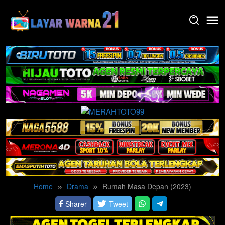
Skip
to
content
Home
Drama
Rumah Masa Depan (2023)
Sharer
Tweet