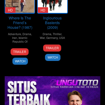
HD
HD
Where Is The
Inglourious
Friend’s
Basterds
House? (1987)
(2009)
Adventure
,
Drama
,
Drama
,
Thriller
,
Iran
,
Islamic
War
,
Germany
,
USA
Republic Of
2
Carlos
TRAILER
1
Abbas
Aug
Fidel
TRAILER
Jul
Kiarostami
2009
WATCH
1987
WATCH