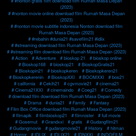
#nonton gratis film download film Rumah Masa Depan
(2023)
#nonton movie online download film Rumah Masa Depan
(2023)
#nonton movie subtitle indonesia Nonton download film
Rumah Masa Depan (2023)
#rebahin #dunia21 #savefilm21 #idlix
#streaming download film Rumah Masa Depan (2023)
#streaming film download film Rumah Masa Depan (2023)
Action
Adventure
bioskop 21
bioskop online
Bioskop168
bioskop21
BioskopGratis21
Bioskopin21
bioskopkeren
Bioskopkeren21
Bioskopkerenin
BioskopXXI
BOOMXXI
bos21
california
Cekih21
cgvmovie21
cinema21
Cinema21XXI
cinemaindo
Coeg21
Comedy
download film download film Rumah Masa Depan (2023)
Drama
dunia21
Family
Fantasy
Film Box Office download film Rumah Masa Depan (2023)
filmapik
filmbioskop21
filmroster
full movie
Gosemut
Grandxxi
gratis
Gudangfilm21
Gudangmovie
gudangmovie21
History
hitman
Horror
IDLIX
IDLIX21
IDNXXI
INDOFILM