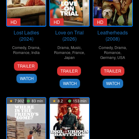
HD
HD
HD
Lost Ladies
Love on Trial
Leatherheads
(2024)
(2026)
(2008)
Comedy
,
Drama
,
Drama
,
Music
,
Comedy
,
Drama
,
Romance
,
India
Romance
,
France
,
Romance
,
Japan
Germany
,
USA
1
Kiran
TRAILER
23
Koji
24
George
Mar
Rao
TRAILER
TRAILER
Jan
Fukada
Mar
Clooney
2024
WATCH
2026
2008
WATCH
WATCH
7.902
83 min
8.2
153 min