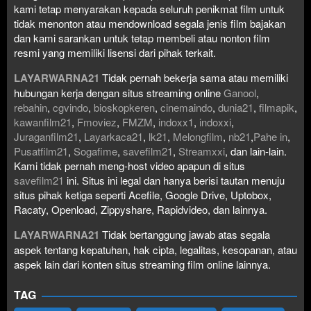
kami tetap menyarakan kepada seluruh penikmat film untuk
tidak menonton atau mendownload segala jenis film bajakan
dan kami sarankan untuk tetap membeli atau nonton film
resmi yang memiliki lisensi dari pihak terkait.
LAYARWARNA21
Tidak pernah bekerja sama atau memiliki
hubungan kerja dengan situs streaming online
Ganool
,
rebahin
,
cgvindo
,
bioskopkeren
,
cinemaindo
,
dunia21
,
filmapik
,
kawanfilm21
,
Fmoviez
,
FMZM
,
indoxx1
,
indoxxi
,
Juraganfilm21
,
Layarkaca21
,
lk21
,
Melongfilm
,
nb21
,
Pahe in
,
Pusatfilm21
,
Sogafime
,
savefilm21
,
Streamxxi
, dan lain-lain.
Kami tidak pernah meng-host video apapun di situs
savefilm21
ini. Situs ini legal dan hanya berisi tautan menuju
situs pihak ketiga seperti Acefile, Google Drive, Uptobox,
Racaty, Openload, Zippyshare, Rapidvideo, dan lainnya.
LAYARWARNA21
Tidak bertanggung jawab atas segala
aspek tentang kepatuhan, hak cipta, legalitas, kesopanan, atau
aspek lain dari konten situs streaming film online lainnya.
TAG