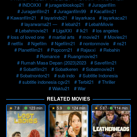
INDOXXI
juraganbioskop21
Juraganfilm
Juraganfilm21
Juraganfilm99
Kacafilm21
Kawanfilm21
layarindo21
layarkaca
layarkaca21
layarwarna21 —
lebah21
LebahMovie
Lebahmovie21
LigaXXI
lk21
los angeles
loss of loved one
martial arts
movie21
Movies21
netflix
Ngefilm
Ngefilm21
nontonmovie
ns21
Planetfilm21
Popcorn21
Rajaxxi
Rebahin
Romance
Ruangmovie21
Rumah Masa Depan (2023)2023
Savefilm21
Sobatfilm21
Sobatkeren
Sobatmovie21
Sobatnonton21
sub indo
Subtitle Indonesia
subtitle indonesia cgv21
Terbit21
Thriller
Waktu21
War
RELATED MOVIES
7.8
123 min
5.9
124 min
5.874
114 min