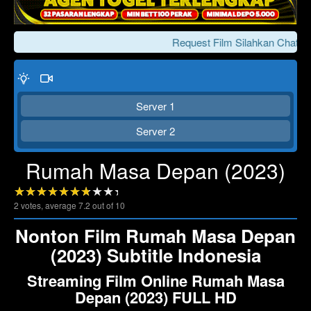
Request Film Silahkan Chat Ke
Server 1
Server 2
Rumah Masa Depan (2023)
Click To Play
Lewati >>>
2
votes, average
7.2
out of 10
Nonton Film Rumah Masa Depan
(2023) Subtitle Indonesia
Streaming Film Online Rumah Masa
Depan (2023) FULL HD