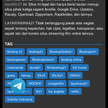
savefilm21
ini. Situs ini legal dan hanya berisi tautan menuju
situs pihak ketiga seperti Acefile, Google Drive, Uptobox,
Racaty, Openload, Zippyshare, Rapidvideo, dan lainnya.
LAYARWARNA21
Tidak bertanggung jawab atas segala
aspek tentang kepatuhan, hak cipta, legalitas, kesopanan, atau
aspek lain dari konten situs streaming film online lainnya.
TAG
bioskop 21
bioskop21
BioskopGratis21
Bioskopin21
bioskopkeren
Bioskopkeren21
bioskop online
cinemaindo
dunia21
filmbioskop21
full movie
gratis
hitman
IDLIX
IDLIX21
IDNXXI
INDOFILM
INDOXXI
Juraganfilm
layarkaca21
layarwarna21 —
lk21
los angeles
netflix
Subtitle Indonesia