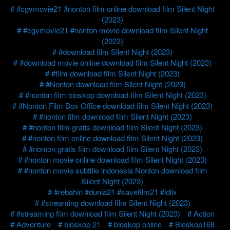
#cgvmovie21 #nonton film online download film Silent Night
(2023)
#cgvmovie21 #nonton movie download film Silent Night
(2023)
#download film Silent Night (2023)
#download movie online download film Silent Night (2023)
#film download film Silent Night (2023)
#Nonton download film Silent Night (2023)
#nonton film bioskop download film Silent Night (2023)
#Nonton Film Box Office download film Silent Night (2023)
#nonton film download film Silent Night (2023)
#nonton film gratis download film Silent Night (2023)
#nonton film online download film Silent Night (2023)
#nonton gratis film download film Silent Night (2023)
#nonton movie online download film Silent Night (2023)
#nonton movie subtitle indonesia Nonton download film
Silent Night (2023)
#rebahin #dunia21 #savefilm21 #idlix
#streaming download film Silent Night (2023)
#streaming film download film Silent Night (2023)
Action
Adventure
bioskop 21
bioskop online
Bioskop168