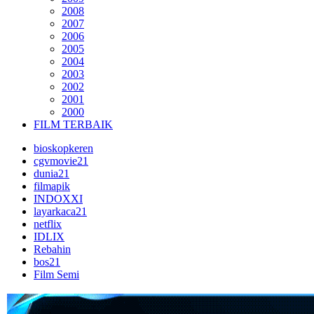
2008
2007
2006
2005
2004
2003
2002
2001
2000
FILM TERBAIK
bioskopkeren
cgvmovie21
dunia21
filmapik
INDOXXI
layarkaca21
netflix
IDLIX
Rebahin
bos21
Film Semi