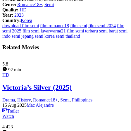
Genre:
Romance18+
,
Semi
Quality:
HD
Year:
2023
Country:
Korea
download film semi
film romance18
film semi
film semi 2024
film
semi 2025
film semi layarwarna21
film semi terbaru
semi barat
semi
indo
semi jepang
semi korea
semi thailand
Related Movies
5.8
92 min
HD
Victoria’s Silver (2025)
Drama
,
History
,
Romance18+
,
Semi
,
Philippines
15 Aug 2025
Mac Alejandre
Trailer
Watch
4.423