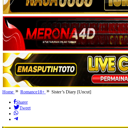
Home
Romance18+
Sister’s Diary [Uncut]
Sharer
Tweet