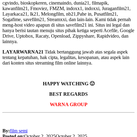
cgvindo, bioskopkeren, cinemaindo, dunia21, filmapik,
kawanfilm21, Fmoviez, FMZM, indoxx1, indoxxi, Juraganfilm21,
Layarkaca21, lk21, Melongfilm, nb21,Pahe in, Pusatfilm21,
Sogafime, savefilm21, Streamxxi, dan lain-lain. Kami tidak pernah
meng-host video apapun di situs savefilm21 ini. Situs ini legal dan
hanya berisi tautan menuju situs pihak ketiga seperti Acefile, Google
Drive, Uptobox, Racaty, Openload, Zippyshare, Rapidvideo, dan
lainnya.
LAYARWARNA21
Tidak bertanggung jawab atas segala aspek
tentang kepatuhan, hak cipta, legalitas, kesopanan, atau aspek lain
dari konten situs streaming film online lainnya.
HAPPY WATCHING 🙂
BEST REGARDS
WARNA GROUP
By:
film semi
Posted on:
October 2, 2025
October 2, 2025