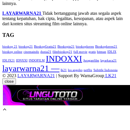
lainnya.
LAYARWARNA21
Tidak bertanggung jawab atas segala aspek
tentang kepatuhan, hak cipta, legalitas, kesopanan, atau aspek lain
dari konten situs streaming film online lainnya.
TAG
bioskop 21
bioskop21
BioskopGratis21
Bioskopin21
bioskopkeren
Bioskopkeren21
bioskop online
cinemaindo
dunia21
filmbioskop21
full movie
gratis
hitman
IDLIX
INDOXXI
IDLIX21
IDNXXI
INDOFILM
Juraganfilm
layarkaca21
layarwarna21 —
lk21
los angeles
netflix
Subtitle Indonesia
© 2023
LAYARWARNA21
| Support By WarnaGroup
LK21
close