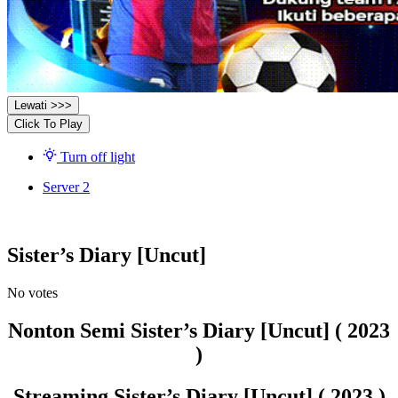
Lewati >>>
Click To Play
Turn off light
Server 2
Sister’s Diary [Uncut]
No votes
Nonton Semi Sister’s Diary [Uncut] ( 2023
)
Streaming Sister’s Diary [Uncut] ( 2023 )