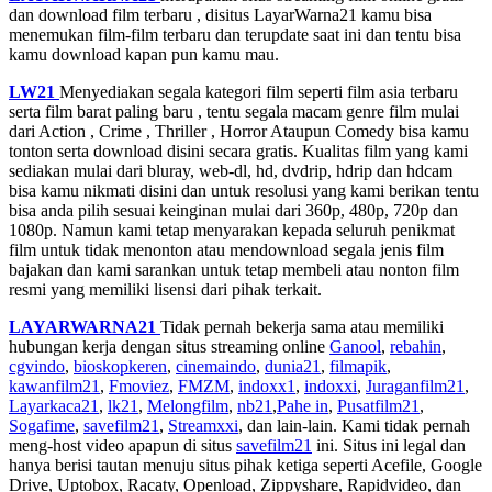
dan download film terbaru , disitus LayarWarna21 kamu bisa
menemukan film-film terbaru dan terupdate saat ini dan tentu bisa
kamu download kapan pun kamu mau.
LW21
Menyediakan segala kategori film seperti film asia terbaru
serta film barat paling baru , tentu segala macam genre film mulai
dari Action , Crime , Thriller , Horror Ataupun Comedy bisa kamu
tonton serta download disini secara gratis. Kualitas film yang kami
sediakan mulai dari bluray, web-dl, hd, dvdrip, hdrip dan hdcam
bisa kamu nikmati disini dan untuk resolusi yang kami berikan tentu
bisa anda pilih sesuai keinginan mulai dari 360p, 480p, 720p dan
1080p. Namun kami tetap menyarakan kepada seluruh penikmat
film untuk tidak menonton atau mendownload segala jenis film
bajakan dan kami sarankan untuk tetap membeli atau nonton film
resmi yang memiliki lisensi dari pihak terkait.
LAYARWARNA21
Tidak pernah bekerja sama atau memiliki
hubungan kerja dengan situs streaming online
Ganool
,
rebahin
,
cgvindo
,
bioskopkeren
,
cinemaindo
,
dunia21
,
filmapik
,
kawanfilm21
,
Fmoviez
,
FMZM
,
indoxx1
,
indoxxi
,
Juraganfilm21
,
Layarkaca21
,
lk21
,
Melongfilm
,
nb21
,
Pahe in
,
Pusatfilm21
,
Sogafime
,
savefilm21
,
Streamxxi
, dan lain-lain. Kami tidak pernah
meng-host video apapun di situs
savefilm21
ini. Situs ini legal dan
hanya berisi tautan menuju situs pihak ketiga seperti Acefile, Google
Drive, Uptobox, Racaty, Openload, Zippyshare, Rapidvideo, dan