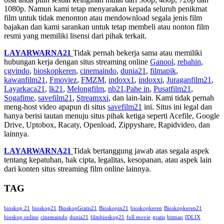
1080p. Namun kami tetap menyarakan kepada seluruh penikmat
film untuk tidak menonton atau mendownload segala jenis film
bajakan dan kami sarankan untuk tetap membeli atau nonton film
resmi yang memiliki lisensi dari pihak terkait.
LAYARWARNA21
Tidak pernah bekerja sama atau memiliki
hubungan kerja dengan situs streaming online
Ganool
,
rebahin
,
cgvindo
,
bioskopkeren
,
cinemaindo
,
dunia21
,
filmapik
,
kawanfilm21
,
Fmoviez
,
FMZM
,
indoxx1
,
indoxxi
,
Juraganfilm21
,
Layarkaca21
,
lk21
,
Melongfilm
,
nb21
,
Pahe in
,
Pusatfilm21
,
Sogafime
,
savefilm21
,
Streamxxi
, dan lain-lain. Kami tidak pernah
meng-host video apapun di situs
savefilm21
ini. Situs ini legal dan
hanya berisi tautan menuju situs pihak ketiga seperti Acefile, Google
Drive, Uptobox, Racaty, Openload, Zippyshare, Rapidvideo, dan
lainnya.
LAYARWARNA21
Tidak bertanggung jawab atas segala aspek
tentang kepatuhan, hak cipta, legalitas, kesopanan, atau aspek lain
dari konten situs streaming film online lainnya.
TAG
bioskop 21
bioskop21
BioskopGratis21
Bioskopin21
bioskopkeren
Bioskopkeren21
bioskop online
cinemaindo
dunia21
filmbioskop21
full movie
gratis
hitman
IDLIX