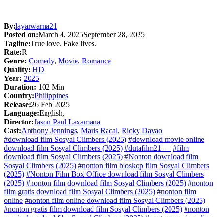
By:
layarwarna21
Posted on:
March 4, 2025
September 28, 2025
Tagline:
True love. Fake lives.
Rate:
R
Genre:
Comedy
,
Movie
,
Romance
Quality:
HD
Year:
2025
Duration:
102 Min
Country:
Philippines
Release:
26 Feb 2025
Language:
English,
Director:
Jason Paul Laxamana
Cast:
Anthony Jennings
,
Maris Racal
,
Ricky Davao
#download film Sosyal Climbers (2025)
#download movie online
download film Sosyal Climbers (2025)
#dutafilm21 —
#film
download film Sosyal Climbers (2025)
#Nonton download film
Sosyal Climbers (2025)
#nonton film bioskop film Sosyal Climbers
(2025)
#Nonton Film Box Office download film Sosyal Climbers
(2025)
#nonton film download film Sosyal Climbers (2025)
#nonton
film gratis download film Sosyal Climbers (2025)
#nonton film
online
#nonton film online download film Sosyal Climbers (2025)
#nonton gratis film download film Sosyal Climbers (2025)
#nonton