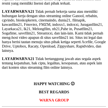
resmi yang memiliki lisensi dari pihak terkait.
LAYARWARNA21
Tidak pernah bekerja sama atau memiliki
hubungan kerja dengan situs streaming online Ganool, rebahin,
cgvindo, bioskopkeren, cinemaindo, dunia21, filmapik,
kawanfilm21, Fmoviez, FMZM, indoxx1, indoxxi, Juraganfilm21,
Layarkaca21, lk21, Melongfilm, nb21,Pahe in, Pusatfilm21,
Sogafime, savefilm21, Streamxxi, dan lain-lain. Kami tidak pernah
meng-host video apapun di situs savefilm21 ini. Situs ini legal dan
hanya berisi tautan menuju situs pihak ketiga seperti Acefile, Google
Drive, Uptobox, Racaty, Openload, Zippyshare, Rapidvideo, dan
lainnya.
LAYARWARNA21
Tidak bertanggung jawab atas segala aspek
tentang kepatuhan, hak cipta, legalitas, kesopanan, atau aspek lain
dari konten situs streaming film online lainnya.
HAPPY WATCHING 🙂
BEST REGARDS
WARNA GROUP