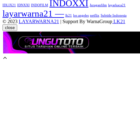
INDOXXI
IDLIX21
IDNXXI
INDOFILM
Juraganfilm
layarkaca21
layarwarna21 —
lk21
los angeles
netflix
Subtitle Indonesia
© 2023
LAYARWARNA21
| Support By WarnaGroup
LK21
close