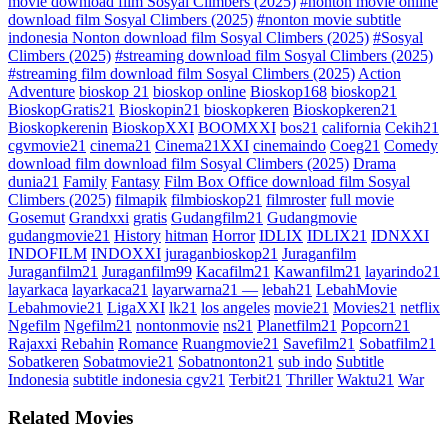
movie download film Sosyal Climbers (2025)
#nonton movie online
download film Sosyal Climbers (2025)
#nonton movie subtitle
indonesia Nonton download film Sosyal Climbers (2025)
#Sosyal
Climbers (2025)
#streaming download film Sosyal Climbers (2025)
#streaming film download film Sosyal Climbers (2025)
Action
Adventure
bioskop 21
bioskop online
Bioskop168
bioskop21
BioskopGratis21
Bioskopin21
bioskopkeren
Bioskopkeren21
Bioskopkerenin
BioskopXXI
BOOMXXI
bos21
california
Cekih21
cgvmovie21
cinema21
Cinema21XXI
cinemaindo
Coeg21
Comedy
download film download film Sosyal Climbers (2025)
Drama
dunia21
Family
Fantasy
Film Box Office download film Sosyal
Climbers (2025)
filmapik
filmbioskop21
filmroster
full movie
Gosemut
Grandxxi
gratis
Gudangfilm21
Gudangmovie
gudangmovie21
History
hitman
Horror
IDLIX
IDLIX21
IDNXXI
INDOFILM
INDOXXI
juraganbioskop21
Juraganfilm
Juraganfilm21
Juraganfilm99
Kacafilm21
Kawanfilm21
layarindo21
layarkaca
layarkaca21
layarwarna21 —
lebah21
LebahMovie
Lebahmovie21
LigaXXI
lk21
los angeles
movie21
Movies21
netflix
Ngefilm
Ngefilm21
nontonmovie
ns21
Planetfilm21
Popcorn21
Rajaxxi
Rebahin
Romance
Ruangmovie21
Savefilm21
Sobatfilm21
Sobatkeren
Sobatmovie21
Sobatnonton21
sub indo
Subtitle
Indonesia
subtitle indonesia cgv21
Terbit21
Thriller
Waktu21
War
Related Movies