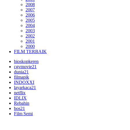
2008
2007
2006
2005
2004
2003
2002
2001
2000
FILM TERBAIK
bioskopkeren
cgvmovie21
dunia21
filmapik
INDOXXI
layarkaca21
netflix
IDLIX
Rebahin
bos21
Film Semi