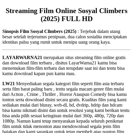
Streaming Film Online Sosyal Climbers
(2025) FULL HD
Sinopsis Film Sosyal Climbers (2025)
: Terjebak dalam utang
besar setelah terjerumus penipuan, dua calon sosialita menciptakan
identitas palsu yang rumit untuk menipu uang orang kaya.
LAYARWARNA21
merupakan situs streaming film online gratis
dan download film terbaru , disitus LayarWarna21 kamu bisa
menemukan film-film terbaru dan terupdate saat ini dan tentu bisa
kamu download kapan pun kamu mau.
LW21
Menyediakan segala kategori film seperti film asia terbaru
serta film barat paling baru , tentu segala macam genre film mulai
dari Action , Crime , Thriller , Horror Ataupun Comedy bisa kamu
tonton serta download disini secara gratis. Kualitas film yang kami
sediakan mulai dari bluray, web-dl, hd, dvdrip, hdrip dan hdcam
bisa kamu nikmati disini dan untuk resolusi yang kami berikan tentu
bisa anda pilih sesuai keinginan mulai dari 360p, 480p, 720p dan
1080p. Namun kami tetap menyarakan kepada seluruh penikmat
film untuk tidak menonton atau mendownload segala jenis film
bajakan dan kami sarankan untuk tetap membeli atau nonton film