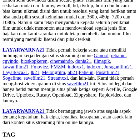
sediakan mulai dari bluray, web-dl, hd, dvdrip, hdrip dan hdcam
bisa kamu nikmati disini dan untuk resolusi yang kami berikan tentu
bisa anda pilih sesuai keinginan mulai dari 360p, 480p, 720p dan
1080p. Namun kami tetap menyarakan kepada seluruh penikmat
film untuk tidak menonton atau mendownload segala jenis film
bajakan dan kami sarankan untuk tetap membeli atau nonton film
resmi yang memiliki lisensi dari pihak terkait.
LAYARWARNA21
Tidak pernah bekerja sama atau memiliki
hubungan kerja dengan situs streaming online
Ganool
,
rebahin
,
cgvindo
,
bioskopkeren
,
cinemaindo
,
dunia21
,
filmapik
,
kawanfilm21
,
Fmoviez
,
FMZM
,
indoxx1
,
indoxxi
,
Juraganfilm21
,
Layarkaca21
,
lk21
,
Melongfilm
,
nb21
,
Pahe in
,
Pusatfilm21
,
Sogafime
,
savefilm21
,
Streamxxi
, dan lain-lain. Kami tidak pernah
meng-host video apapun di situs
savefilm21
ini. Situs ini legal dan
hanya berisi tautan menuju situs pihak ketiga seperti Acefile, Google
Drive, Uptobox, Racaty, Openload, Zippyshare, Rapidvideo, dan
lainnya.
LAYARWARNA21
Tidak bertanggung jawab atas segala aspek
tentang kepatuhan, hak cipta, legalitas, kesopanan, atau aspek lain
dari konten situs streaming film online lainnya.
TAG