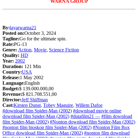
WARNA GROUP
By:
layarwarna21
Posted on:
October 3, 2024
Tagline:
Go for the ultimate spin.
Rate:
PG-13
Genre:
Action
,
Movie
,
Science Fiction
Quality:
HD
Year:
2002
Duration:
121 Min
Country:
USA
Release:
1 May 2002
Language:
English
Budget:
$ 139.000.000,00
Revenue:
$ 821.708.551,00
Director:
Jeff Shiffman
Cast:
Kirsten Dunst
,
Tobey Maguire
,
Willem Dafoe
#download film Spider-Man (2002)
#download movie online
download film Spider-Man (2002)
#dutafilm21 —
#film download
film Spider-Man (2002)
#Nonton download film Spider-Man (2002)
#nonton film bioskop film Spider-Man (2002)
#Nonton Film Box
Office download film Spider-Man (2002)
#nonton film download