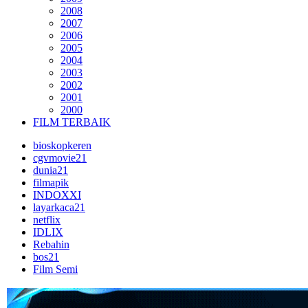
2008
2007
2006
2005
2004
2003
2002
2001
2000
FILM TERBAIK
bioskopkeren
cgvmovie21
dunia21
filmapik
INDOXXI
layarkaca21
netflix
IDLIX
Rebahin
bos21
Film Semi