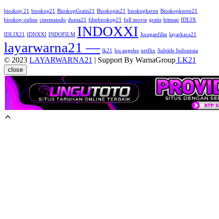
bioskop 21
bioskop21
BioskopGratis21
Bioskopin21
bioskopkeren
Bioskopkeren21
bioskop online
cinemaindo
dunia21
filmbioskop21
full movie
gratis
hitman
IDLIX
INDOXXI
IDLIX21
IDNXXI
INDOFILM
Juraganfilm
layarkaca21
layarwarna21 —
lk21
los angeles
netflix
Subtitle Indonesia
© 2023
LAYARWARNA21
| Support By WarnaGroup
LK21
close