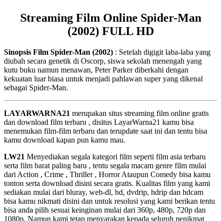
Streaming Film Online Spider-Man
(2002) FULL HD
Sinopsis Film Spider-Man (2002)
: Setelah digigit laba-laba yang
diubah secara genetik di Oscorp, siswa sekolah menengah yang
kutu buku namun menawan, Peter Parker diberkahi dengan
kekuatan luar biasa untuk menjadi pahlawan super yang dikenal
sebagai Spider-Man.
LAYARWARNA21
merupakan situs streaming film online gratis
dan download film terbaru , disitus LayarWarna21 kamu bisa
menemukan film-film terbaru dan terupdate saat ini dan tentu bisa
kamu download kapan pun kamu mau.
LW21
Menyediakan segala kategori film seperti film asia terbaru
serta film barat paling baru , tentu segala macam genre film mulai
dari Action , Crime , Thriller , Horror Ataupun Comedy bisa kamu
tonton serta download disini secara gratis. Kualitas film yang kami
sediakan mulai dari bluray, web-dl, hd, dvdrip, hdrip dan hdcam
bisa kamu nikmati disini dan untuk resolusi yang kami berikan tentu
bisa anda pilih sesuai keinginan mulai dari 360p, 480p, 720p dan
1080p. Namun kami tetap menyarakan kepada seluruh penikmat