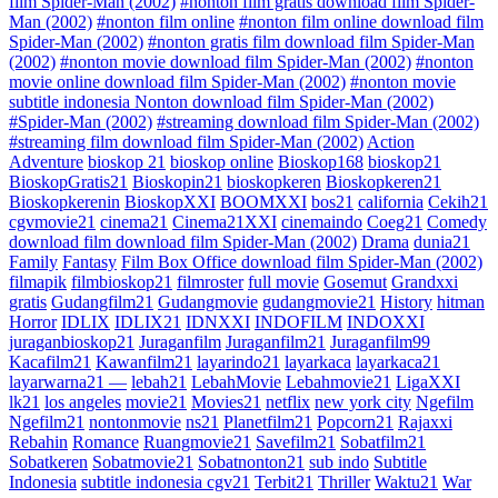
film Spider-Man (2002)
#nonton film gratis download film Spider-
Man (2002)
#nonton film online
#nonton film online download film
Spider-Man (2002)
#nonton gratis film download film Spider-Man
(2002)
#nonton movie download film Spider-Man (2002)
#nonton
movie online download film Spider-Man (2002)
#nonton movie
subtitle indonesia Nonton download film Spider-Man (2002)
#Spider-Man (2002)
#streaming download film Spider-Man (2002)
#streaming film download film Spider-Man (2002)
Action
Adventure
bioskop 21
bioskop online
Bioskop168
bioskop21
BioskopGratis21
Bioskopin21
bioskopkeren
Bioskopkeren21
Bioskopkerenin
BioskopXXI
BOOMXXI
bos21
california
Cekih21
cgvmovie21
cinema21
Cinema21XXI
cinemaindo
Coeg21
Comedy
download film download film Spider-Man (2002)
Drama
dunia21
Family
Fantasy
Film Box Office download film Spider-Man (2002)
filmapik
filmbioskop21
filmroster
full movie
Gosemut
Grandxxi
gratis
Gudangfilm21
Gudangmovie
gudangmovie21
History
hitman
Horror
IDLIX
IDLIX21
IDNXXI
INDOFILM
INDOXXI
juraganbioskop21
Juraganfilm
Juraganfilm21
Juraganfilm99
Kacafilm21
Kawanfilm21
layarindo21
layarkaca
layarkaca21
layarwarna21 —
lebah21
LebahMovie
Lebahmovie21
LigaXXI
lk21
los angeles
movie21
Movies21
netflix
new york city
Ngefilm
Ngefilm21
nontonmovie
ns21
Planetfilm21
Popcorn21
Rajaxxi
Rebahin
Romance
Ruangmovie21
Savefilm21
Sobatfilm21
Sobatkeren
Sobatmovie21
Sobatnonton21
sub indo
Subtitle
Indonesia
subtitle indonesia cgv21
Terbit21
Thriller
Waktu21
War