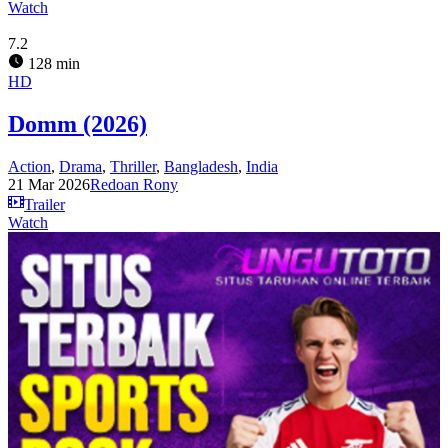
Watch
7.2
128 min
HD
Domm (2026)
Action
,
Drama
,
Thriller
,
Bangladesh
,
India
21 Mar 2026
Redoan Rony
Trailer
Watch