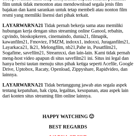
film untuk tidak menonton atau mendownload segala jenis film
bajakan dan kami sarankan untuk tetap membeli atau nonton film
resmi yang memiliki lisensi dari pihak terkait.
LAYARWARNA21
Tidak pernah bekerja sama atau memiliki
hubungan kerja dengan situs streaming online Ganool, rebahin,
cgvindo, bioskopkeren, cinemaindo, dunia21, filmapik,
kawanfilm21, Fmoviez, FMZM, indoxx1, indoxxi, Juraganfilm21,
Layarkaca21, lk21, Melongfilm, nb21,Pahe in, Pusatfilm21,
Sogafime, savefilm21, Streamxxi, dan lain-lain. Kami tidak pernah
meng-host video apapun di situs savefilm21 ini. Situs ini legal dan
hanya berisi tautan menuju situs pihak ketiga seperti Acefile, Google
Drive, Uptobox, Racaty, Openload, Zippyshare, Rapidvideo, dan
lainnya.
LAYARWARNA21
Tidak bertanggung jawab atas segala aspek
tentang kepatuhan, hak cipta, legalitas, kesopanan, atau aspek lain
dari konten situs streaming film online lainnya.
HAPPY WATCHING 🙂
BEST REGARDS