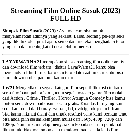
Streaming Film Online Susuk (2023)
FULL HD
Sinopsis Film Susuk (2023)
: Ayu mencari obat untuk
menyelamatkan adiknya yang sekarat, Laras, seorang pekerja seks
yang dikutuk oleh jimat ajaib, sementara mereka menghadapi teror
yang semakin meningkat di desa leluhur mereka.
LAYARWARNA21
merupakan situs streaming film online gratis
dan download film terbaru , disitus LayarWarna21 kamu bisa
menemukan film-film terbaru dan terupdate saat ini dan tentu bisa
kamu download kapan pun kamu mau.
LW21
Menyediakan segala kategori film seperti film asia terbaru
serta film barat paling baru , tentu segala macam genre film mulai
dari Action , Crime , Thriller , Horror Ataupun Comedy bisa kamu
tonton serta download disini secara gratis. Kualitas film yang kami
sediakan mulai dari bluray, web-dl, hd, dvdrip, hdrip dan hdcam
bisa kamu nikmati disini dan untuk resolusi yang kami berikan tentu
bisa anda pilih sesuai keinginan mulai dari 360p, 480p, 720p dan
1080p. Namun kami tetap menyarakan kepada seluruh penikmat
film untuk tidak menonton atau mendownload segala jenis film