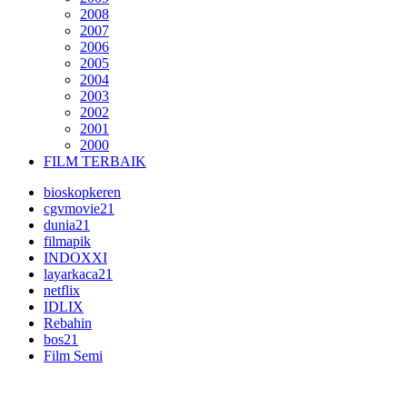
2008
2007
2006
2005
2004
2003
2002
2001
2000
FILM TERBAIK
bioskopkeren
cgvmovie21
dunia21
filmapik
INDOXXI
layarkaca21
netflix
IDLIX
Rebahin
bos21
Film Semi