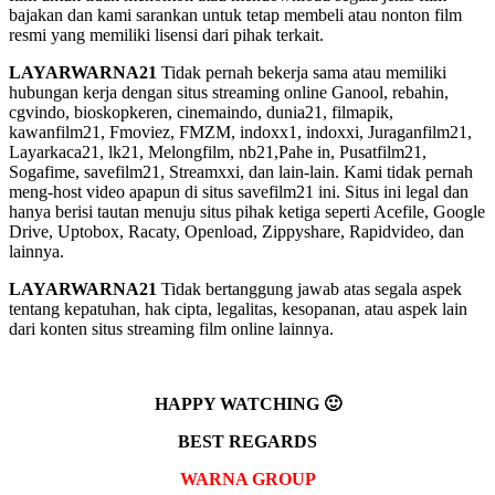
bajakan dan kami sarankan untuk tetap membeli atau nonton film
resmi yang memiliki lisensi dari pihak terkait.
LAYARWARNA21
Tidak pernah bekerja sama atau memiliki
hubungan kerja dengan situs streaming online Ganool, rebahin,
cgvindo, bioskopkeren, cinemaindo, dunia21, filmapik,
kawanfilm21, Fmoviez, FMZM, indoxx1, indoxxi, Juraganfilm21,
Layarkaca21, lk21, Melongfilm, nb21,Pahe in, Pusatfilm21,
Sogafime, savefilm21, Streamxxi, dan lain-lain. Kami tidak pernah
meng-host video apapun di situs savefilm21 ini. Situs ini legal dan
hanya berisi tautan menuju situs pihak ketiga seperti Acefile, Google
Drive, Uptobox, Racaty, Openload, Zippyshare, Rapidvideo, dan
lainnya.
LAYARWARNA21
Tidak bertanggung jawab atas segala aspek
tentang kepatuhan, hak cipta, legalitas, kesopanan, atau aspek lain
dari konten situs streaming film online lainnya.
HAPPY WATCHING 🙂
BEST REGARDS
WARNA GROUP