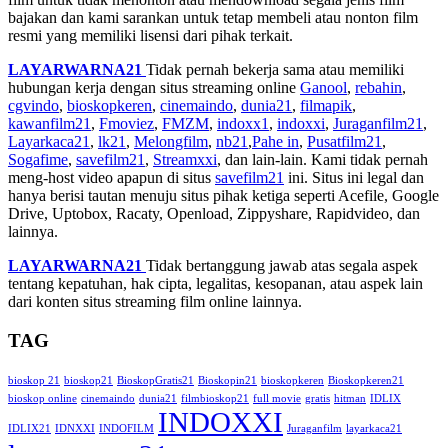
bajakan dan kami sarankan untuk tetap membeli atau nonton film
resmi yang memiliki lisensi dari pihak terkait.
LAYARWARNA21
Tidak pernah bekerja sama atau memiliki
hubungan kerja dengan situs streaming online
Ganool
,
rebahin
,
cgvindo
,
bioskopkeren
,
cinemaindo
,
dunia21
,
filmapik
,
kawanfilm21
,
Fmoviez
,
FMZM
,
indoxx1
,
indoxxi
,
Juraganfilm21
,
Layarkaca21
,
lk21
,
Melongfilm
,
nb21
,
Pahe in
,
Pusatfilm21
,
Sogafime
,
savefilm21
,
Streamxxi
, dan lain-lain. Kami tidak pernah
meng-host video apapun di situs
savefilm21
ini. Situs ini legal dan
hanya berisi tautan menuju situs pihak ketiga seperti Acefile, Google
Drive, Uptobox, Racaty, Openload, Zippyshare, Rapidvideo, dan
lainnya.
LAYARWARNA21
Tidak bertanggung jawab atas segala aspek
tentang kepatuhan, hak cipta, legalitas, kesopanan, atau aspek lain
dari konten situs streaming film online lainnya.
TAG
bioskop 21
bioskop21
BioskopGratis21
Bioskopin21
bioskopkeren
Bioskopkeren21
bioskop online
cinemaindo
dunia21
filmbioskop21
full movie
gratis
hitman
IDLIX
INDOXXI
IDLIX21
IDNXXI
INDOFILM
Juraganfilm
layarkaca21