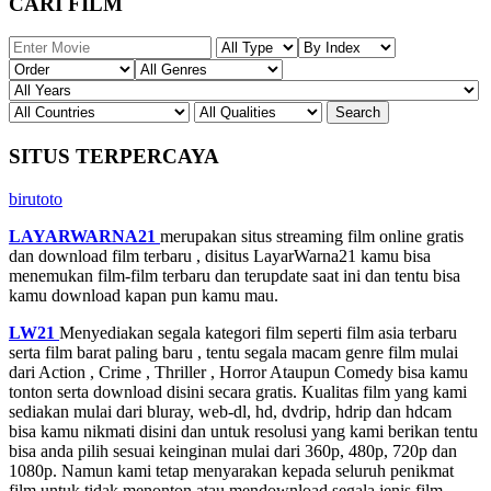
CARI FILM
SITUS TERPERCAYA
birutoto
LAYARWARNA21
merupakan situs streaming film online gratis
dan download film terbaru , disitus LayarWarna21 kamu bisa
menemukan film-film terbaru dan terupdate saat ini dan tentu bisa
kamu download kapan pun kamu mau.
LW21
Menyediakan segala kategori film seperti film asia terbaru
serta film barat paling baru , tentu segala macam genre film mulai
dari Action , Crime , Thriller , Horror Ataupun Comedy bisa kamu
tonton serta download disini secara gratis. Kualitas film yang kami
sediakan mulai dari bluray, web-dl, hd, dvdrip, hdrip dan hdcam
bisa kamu nikmati disini dan untuk resolusi yang kami berikan tentu
bisa anda pilih sesuai keinginan mulai dari 360p, 480p, 720p dan
1080p. Namun kami tetap menyarakan kepada seluruh penikmat
film untuk tidak menonton atau mendownload segala jenis film