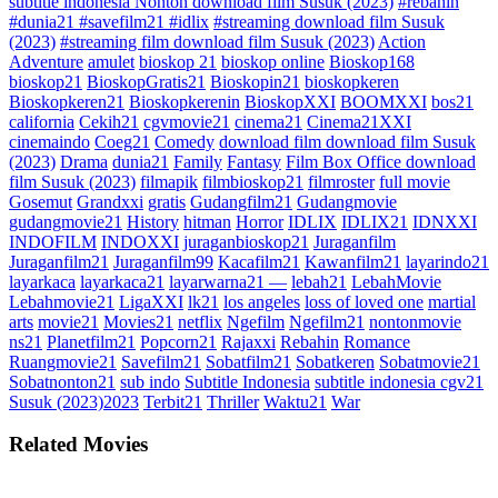
subtitle indonesia Nonton download film Susuk (2023)
#rebahin
#dunia21 #savefilm21 #idlix
#streaming download film Susuk
(2023)
#streaming film download film Susuk (2023)
Action
Adventure
amulet
bioskop 21
bioskop online
Bioskop168
bioskop21
BioskopGratis21
Bioskopin21
bioskopkeren
Bioskopkeren21
Bioskopkerenin
BioskopXXI
BOOMXXI
bos21
california
Cekih21
cgvmovie21
cinema21
Cinema21XXI
cinemaindo
Coeg21
Comedy
download film download film Susuk
(2023)
Drama
dunia21
Family
Fantasy
Film Box Office download
film Susuk (2023)
filmapik
filmbioskop21
filmroster
full movie
Gosemut
Grandxxi
gratis
Gudangfilm21
Gudangmovie
gudangmovie21
History
hitman
Horror
IDLIX
IDLIX21
IDNXXI
INDOFILM
INDOXXI
juraganbioskop21
Juraganfilm
Juraganfilm21
Juraganfilm99
Kacafilm21
Kawanfilm21
layarindo21
layarkaca
layarkaca21
layarwarna21 —
lebah21
LebahMovie
Lebahmovie21
LigaXXI
lk21
los angeles
loss of loved one
martial
arts
movie21
Movies21
netflix
Ngefilm
Ngefilm21
nontonmovie
ns21
Planetfilm21
Popcorn21
Rajaxxi
Rebahin
Romance
Ruangmovie21
Savefilm21
Sobatfilm21
Sobatkeren
Sobatmovie21
Sobatnonton21
sub indo
Subtitle Indonesia
subtitle indonesia cgv21
Susuk (2023)2023
Terbit21
Thriller
Waktu21
War
Related Movies