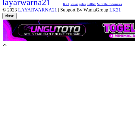
layarwarna21 —
lk21
los angeles
netflix
Subtitle Indonesia
© 2023
LAYARWARNA21
| Support By WarnaGroup
LK21
close