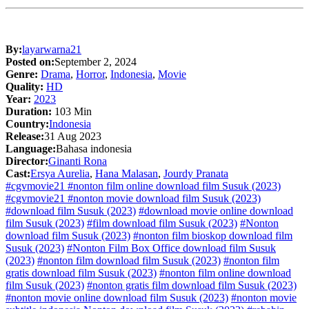
By:
layarwarna21
Posted on:
September 2, 2024
Genre:
Drama
,
Horror
,
Indonesia
,
Movie
Quality:
HD
Year:
2023
Duration:
103 Min
Country:
Indonesia
Release:
31 Aug 2023
Language:
Bahasa indonesia
Director:
Ginanti Rona
Cast:
Ersya Aurelia
,
Hana Malasan
,
Jourdy Pranata
#cgvmovie21 #nonton film online download film Susuk (2023)
#cgvmovie21 #nonton movie download film Susuk (2023)
#download film Susuk (2023)
#download movie online download
film Susuk (2023)
#film download film Susuk (2023)
#Nonton
download film Susuk (2023)
#nonton film bioskop download film
Susuk (2023)
#Nonton Film Box Office download film Susuk
(2023)
#nonton film download film Susuk (2023)
#nonton film
gratis download film Susuk (2023)
#nonton film online download
film Susuk (2023)
#nonton gratis film download film Susuk (2023)
#nonton movie online download film Susuk (2023)
#nonton movie