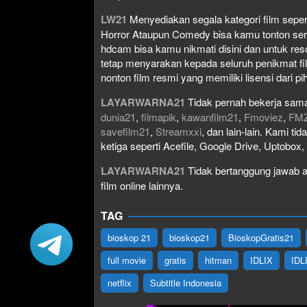
LW21
Menyediakan segala kategori film seperti 
Horror Ataupun Comedy bisa kamu tonton serta 
hdcam bisa kamu nikmati disini dan untuk res
tetap menyarakan kepada seluruh penikmat fi
nonton film resmi yang memiliki lisensi dari pih
LAYARWARNA21
Tidak pernah bekerja sama
dunia21
,
filmapik
,
kawanfilm21
,
Fmoviez
,
FM
savefilm21
,
Streamxxi
, dan lain-lain. Kami t
ketiga seperti Acefile, Google Drive, Uptobox
LAYARWARNA21
Tidak bertanggung jawab at
film online lainnya.
TAG
bioskop 21
bioskop21
BioskopGratis21
full movie
gratis
hitman
IDLIX
IDL
netflix
Subtitle Indonesia