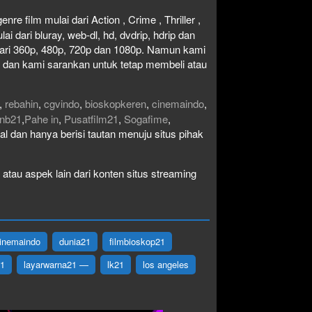
re film mulai dari Action , Crime , Thriller ,
 dari bluray, web-dl, hd, dvdrip, hdrip dan
i dari 360p, 480p, 720p dan 1080p. Namun kami
n dan kami sarankan untuk tetap membeli atau
,
rebahin
,
cgvindo
,
bioskopkeren
,
cinemaindo
,
nb21
,
Pahe in
,
Pusatfilm21
,
Sogafime
,
egal dan hanya berisi tautan menuju situs pihak
atau aspek lain dari konten situs streaming
inemaindo
dunia21
filmbioskop21
21
layarwarna21 —
lk21
los angeles