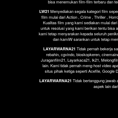
bisa menemukan film-film terbaru dan t
LW21
Menyediakan segala kategori film seperti
film mulai dari Action , Crime , Thriller , H
Kualitas film yang kami sediakan mulai dari
untuk resolusi yang kami berikan tentu bisa 
kami tetap menyarakan kepada seluruh penikm
dan kamiW sarankan untuk tetap membel
LAYARWARNA21
Tidak pernah bekerja sa
rebahin, cgvindo, bioskopkeren, cinemain
Juraganfilm21, Layarkaca21, lk21, Melongfil
lain. Kami tidak pernah meng-host video apap
situs pihak ketiga seperti Acefile, Google
LAYARWARNA21
Tidak bertanggung jawab at
aspek lain dar