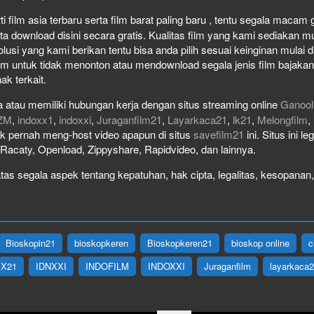
film asia terbaru serta film barat paling baru , tentu segala macam gen
download disini secara gratis. Kualitas film yang kami sediakan mulai
olusi yang kami berikan tentu bisa anda pilih sesuai keinginan mula
lm untuk tidak menonton atau mendownload segala jenis film bajaka
ak terkait.
 atau memiliki hubungan kerja dengan situs streaming online
Ganool
ZM
,
indoxx1
,
indoxxi
,
Juraganfilm21
,
Layarkaca21
,
lk21
,
Melongfilm
,
idak pernah meng-host video apapun di situs
savefilm21
ini. Situs ini l
, Racaty, Openload, Zippyshare, Rapidvideo, dan lainnya.
as segala aspek tentang kepatuhan, hak cipta, legalitas, kesopanan, 
Bioskopin21
bioskopkeren
Bioskopkeren21
bioskop online
c
IX21
IDNXXI
INDOFILM
INDOXXI
Juraganfilm
layarkaca