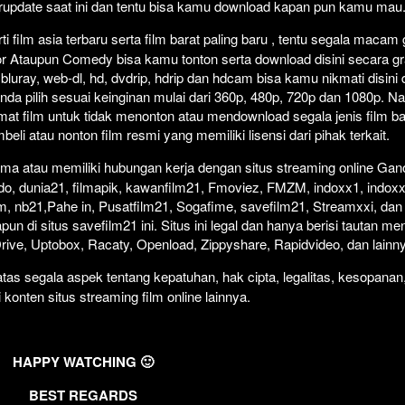
erupdate saat ini dan tentu bisa kamu download kapan pun kamu mau
Click To P
Lewati >
 film asia terbaru serta film barat paling baru , tentu segala macam
orror Ataupun Comedy bisa kamu tonton serta download disini secara gr
 bluray, web-dl, hd, dvdrip, hdrip dan hdcam bisa kamu nikmati disini
anda pilih sesuai keinginan mulai dari 360p, 480p, 720p dan 1080p. 
at film untuk tidak menonton atau mendownload segala jenis film b
i atau nonton film resmi yang memiliki lisensi dari pihak terkait.
ma atau memiliki hubungan kerja dengan situs streaming online Gano
do, dunia21, filmapik, kawanfilm21, Fmoviez, FMZM, indoxx1, indoxx
m, nb21,Pahe in, Pusatfilm21, Sogafime, savefilm21, Streamxxi, dan 
un di situs savefilm21 ini. Situs ini legal dan hanya berisi tautan me
 Drive, Uptobox, Racaty, Openload, Zippyshare, Rapidvideo, dan lainn
as segala aspek tentang kepatuhan, hak cipta, legalitas, kesopanan
i konten situs streaming film online lainnya.
HAPPY WATCHING 🙂
BEST REGARDS