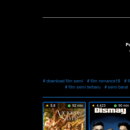
P
download film semi
film romance18
f
film semi terbaru
semi barat
5.8
92 min
4.423
90 min