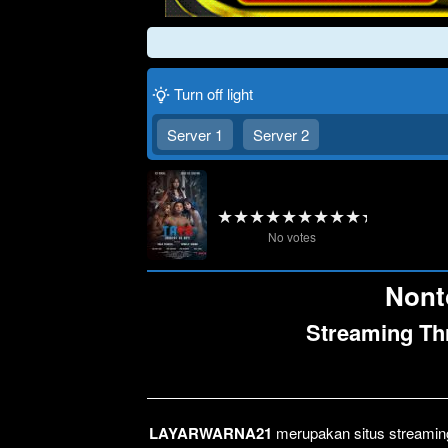
Turn off light
Server 1
Server 2
No votes
Nonto
Streaming Th
LAYARWARNA21
merupakan situs streaming 