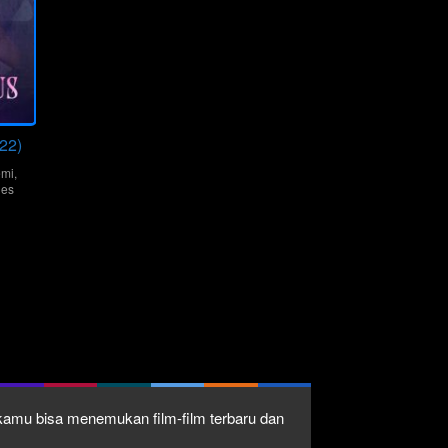
22)
mi
,
nes
edro
1 kamu bisa menemukan film-film terbaru dan