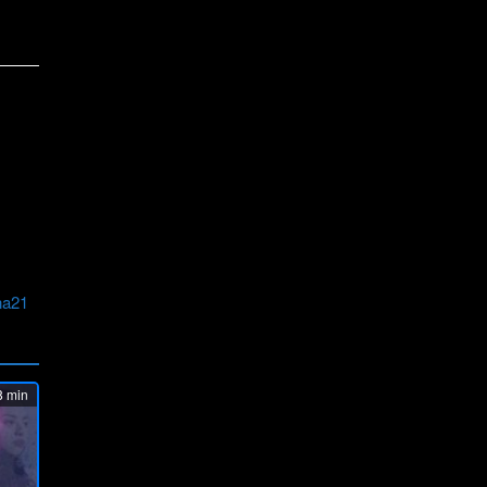
na21
 min