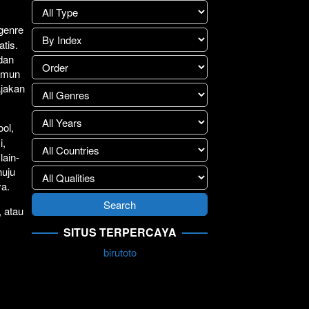
.
lay
>>
 genre
atis.
 dan
Namun
ajakan
ol,
i,
lain-
nuju
ya.
, atau
SITUS TERPERCAYA
birutoto