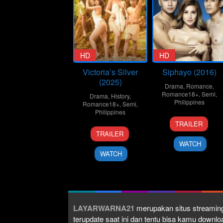
HD
HD
Victoria’s Silver
Siphayo (2016)
(2025)
Drama
,
Romance
,
Romance18+
,
Semi
,
Drama
,
History
,
Philippines
Romance18+
,
Semi
,
Philippines
3
Joel
TRAILER
15
Mac
Oct
Lamanga
TRAILER
Aug
Alejandre
2016
WATCH
2025
WATCH
LAYARWARNA21
merupakan situs streaming
terupdate saat ini dan tentu bisa kamu down