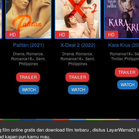
HD
HD
HD
Palitan (2021)
X-Deal 2 (2022)
Kara Krus (20
Drama
,
Romance
,
Drama
,
Romance
,
Romance18+
,
Se
Romance18+
,
Semi
,
Romance18+
,
Semi
,
Thriller
,
Philippi
Philippines
Philippines
4
G.B.
TRAILER
10
Brillante
25
Lawrence
Nov
Samp
TRAILER
TRAILER
n
Dec
MA
Mar
Fajardo
2022
WATCH
2021
Mendoza
2022
WATCH
WATCH
 film online gratis dan download film terbaru , disitus LayarWarna2
load kapan pun kamu mau.