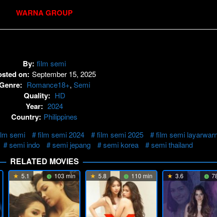
WARNA GROUP
By:
film semi
osted on:
September 15, 2025
Genre:
Romance18+
,
Semi
Quality:
HD
Year:
2024
Country:
Philippines
ilm semi
film semi 2024
film semi 2025
film semi layarwar
semi indo
semi jepang
semi korea
semi thailand
RELATED MOVIES
5.1
103 min
5.8
110 min
3.6
78