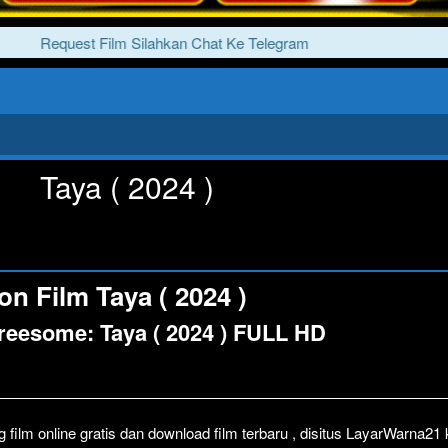
Request Film Silahkan Chat Ke Telegram
Taya ( 2024 )
n Film Taya ( 2024 )
reesome: Taya ( 2024 ) FULL HD
film online gratis dan download film terbaru , disitus LayarWarna2