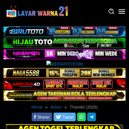
Skip
to
content
Home
Action
Thandel (2025)
Sharer
Tweet