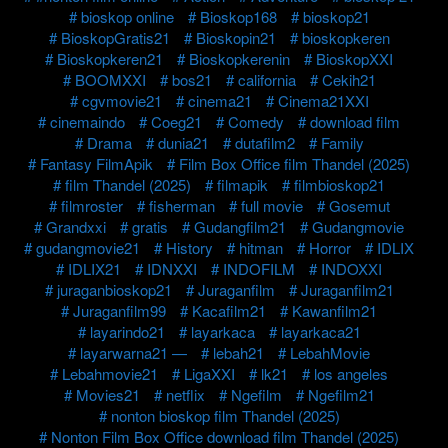
bioskop online
Bioskop168
bioskop21
BioskopGratis21
Bioskopin21
bioskopkeren
Bioskopkeren21
Bioskopkerenin
BioskopXXI
BOOMXXI
bos21
california
Cekih21
cgvmovie21
cinema21
Cinema21XXI
cinemaindo
Coeg21
Comedy
download film
Drama
dunia21
dutafilm2
Family
Fantasy FilmApik
Film Box Office film Thandel (2025)
film Thandel (2025)
filmapik
filmbioskop21
filmroster
fisherman
full movie
Gosemut
Grandxxi
gratis
Gudangfilm21
Gudangmovie
gudangmovie21
History
hitman
Horror
IDLIX
IDLIX21
IDNXXI
INDOFILM
INDOXXI
juraganbioskop21
Juraganfilm
Juraganfilm21
Juraganfilm99
Kacafilm21
Kawanfilm21
layarindo21
layarkaca
layarkaca21
layarwarna21 —
lebah21
LebahMovie
Lebahmovie21
LigaXXI
lk21
los angeles
Movies21
netflix
Ngefilm
Ngefilm21
nonton bioskop film Thandel (2025)
Nonton Film Box Office download film Thandel (2025)