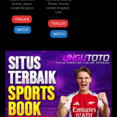
Drama
,
Japan
,
Thriller
,
France
,
United Kingdom
United Kingdom
,
USA
25
Takashi
TRAILER
12
Danny
Sep
Miike
TRAILER
Nov
Boyle
2010
WATCH
2010
WATCH