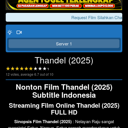
Request Film Silahkan Chat Ke
Server 1
Thandel (2025)
12
votes, average
6.7
out of 10
Click To Play
Lewati >>>
Nonton Film Thandel (2025)
Subtitle Indonesia
Streaming Film Online Thandel (2025)
FULL HD
Sinopsis Film Thandel (2025)
: Nelayan Raju sangat
mencintai Satya. Namun, Satya pernah mendesaknya untuk