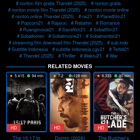
nonton film gratis Thandel (2025)
nonton gratis
nonton movie film Thandel (2025)
nonton movie online
nonton online Thandel (2025)
ns21
Planetfilm21
Popcorn21
Rajaxxi
Rebahin
Romance
Ruangmovie21
Savefilm21
Sobatfilm21
Sobatkeren
Sobatmovie21
Sobatnonton21
streaming film download film Thandel (2025)
sub indo
Subtitle Indonesia
subtitle indonesia cgv21
Terbit21
Thandel (2025)
Thriller
Waktu21
War
RELATED MOVIES
5.415
94 min
7.2
128 min
6.333
90 min
HD
HD
HD
The 15:17 to
Domm (2026)
The Butcher’s