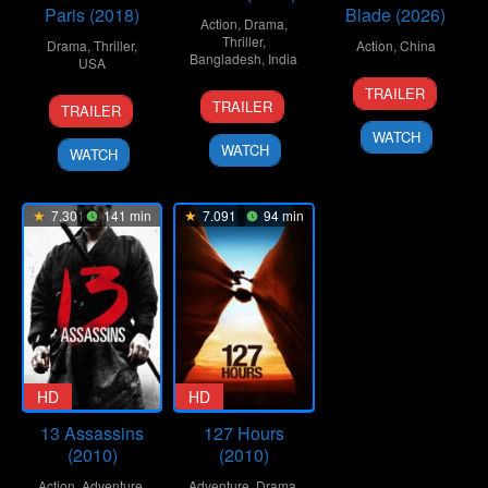
Paris (2018)
Blade (2026)
Action
,
Drama
,
Thriller
,
Drama
,
Thriller
,
Action
,
China
Bangladesh
,
India
USA
8
Liu
TRAILER
21
Redoan
7
Clint
Jan
Wenpu
TRAILER
TRAILER
Mar
Rony
Feb
Eastwood
2026
WATCH
2026
2018
WATCH
WATCH
7.301
141 min
7.091
94 min
HD
HD
13 Assassins
127 Hours
(2010)
(2010)
Action
,
Adventure
,
Adventure
,
Drama
,