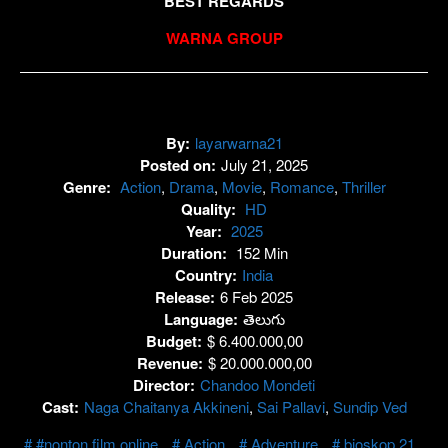
BEST REGARDS
WARNA GROUP
By:
layarwarna21
Posted on:
July 21, 2025
Genre:
Action
,
Drama
,
Movie
,
Romance
,
Thriller
Quality:
HD
Year:
2025
Duration:
152 Min
Country:
India
Release:
6 Feb 2025
Language:
తెలుగు
Budget:
$ 6.400.000,00
Revenue:
$ 20.000.000,00
Director:
Chandoo Mondeti
Cast:
Naga Chaitanya Akkineni
,
Sai Pallavi
,
Sundip Ved
#nonton film online
Action
Adventure
bioskop 21