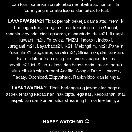
dan kami sarankan untuk tetap membeli atau nonton film
resmi yang memiliki lisensi dari pihak terkait.
LAYARWARNA21
Tidak pernah bekerja sama atau memiliki
hubungan kerja dengan situs streaming online Ganool,
rebahin, cgvindo, bioskopkeren, cinemaindo, dunia21, filmapik,
kawanfilm21, Fmoviez, FMZM, indoxx1, indoxxi,
Juraganfilm21, Layarkaca21, lk21, Melongfilm, nb21,Pahe in,
Pusatfilm21, Sogafime, savefilm21, Streamxxi, dan lain-lain.
Kami tidak pernah meng-host video apapun di situs
savefilm21 ini. Situs ini legal dan hanya berisi tautan menuju
situs pihak ketiga seperti Acefile, Google Drive, Uptobox,
Racaty, Openload, Zippyshare, Rapidvideo, dan lainnya.
LAYARWARNA21
Tidak bertanggung jawab atas segala
aspek tentang kepatuhan, hak cipta, legalitas, kesopanan, atau
aspek lain dari konten situs streaming film online lainnya.
HAPPY WATCHING 🙂