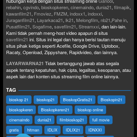
hubungan kerja dengan situs streaming online
Ganool
,
rebahin
,
cgvindo
,
bioskopkeren
,
cinemaindo
,
dunia21
,
filmapik
,
kawanfilm21
,
Fmoviez
,
FMZM
,
indoxx1
,
indoxxi
,
Juraganfilm21
,
Layarkaca21
,
lk21
,
Melongfilm
,
nb21
,
Pahe in
,
Pusatfilm21
,
Sogafime
,
savefilm21
,
Streamxxi
, dan lain-lain.
Kami tidak pernah meng-host video apapun di situs
savefilm21
ini. Situs ini legal dan hanya berisi tautan menuju
situs pihak ketiga seperti Acefile, Google Drive, Uptobox,
Racaty, Openload, Zippyshare, Rapidvideo, dan lainnya.
LAYARWARNA21
Tidak bertanggung jawab atas segala
aspek tentang kepatuhan, hak cipta, legalitas, kesopanan, atau
aspek lain dari konten situs streaming film online lainnya.
TAG
bioskop 21
bioskop21
BioskopGratis21
Bioskopin21
bioskopkeren
Bioskopkeren21
bioskop online
cinemaindo
dunia21
filmbioskop21
full movie
gratis
hitman
IDLIX
IDLIX21
IDNXXI